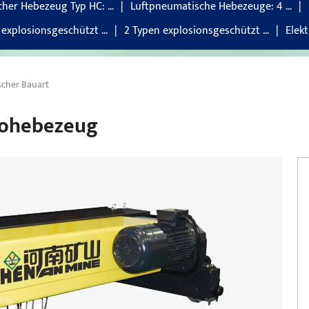
scher Hebezeug Typ HC: …
Luftpneumatische Hebezeuge: 4 …
 explosionsgeschützt …
2 Typen explosionsgeschützt …
Elek
scher Bauart
rohebezeug