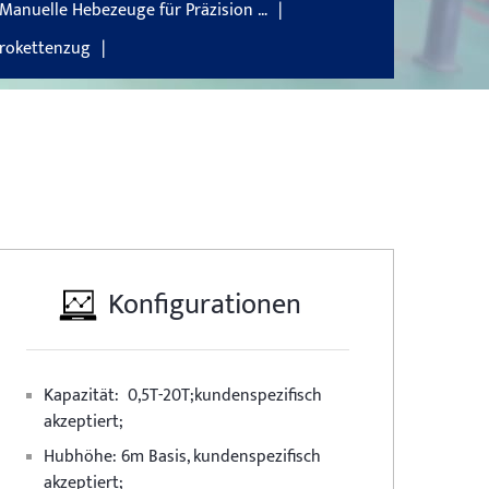
Manuelle Hebezeuge für Präzision …
trokettenzug
Konfigurationen
Kapazität:
0,5T-20T;kundenspezifisch
akzeptiert;
Hubhöhe:
6m Basis, kundenspezifisch
akzeptiert;