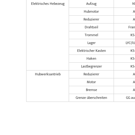
Elektrisches Hebezeug
Aufzug
N
Hubmotor
Reduzierer
Drahtseil
Fran
Trommel
KS
Lager
LYC(l
Elektrischer Kasten
KS
Haken
KS
Lastbegrenzer
KS
Hubwerksantrieb
Reduzierer
Motor
Bremse
Grenze überschreiten
GG aus