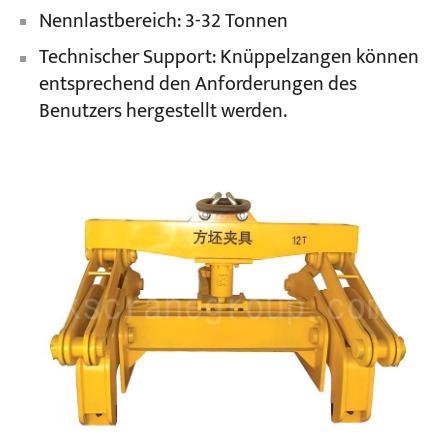
Nennlastbereich: 3-32 Tonnen
Technischer Support: Knüppelzangen können
Projekte
Blogs
entsprechend den Anforderungen des
Nachrichten
Benutzers hergestellt werden.
Bewerbungen
Über uns
Kontakt