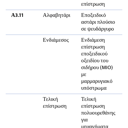
επίστρωση
Α3.11
Αλφαβητάρι
Εποξειδικό
αστάρι πλούσιο
σε ψευδάργυρο
Ενδιάμεσος
Ενδιάμεση
επίστρωση
εποξειδικού
οξειδίου του
σιδήρου (MIO)
με
μαρμαρυγιακό
υπόστρωμα
Τελική
Τελική
επίστρωση
επίστρωση
πολυουρεθάνης
για
μηχανήματα