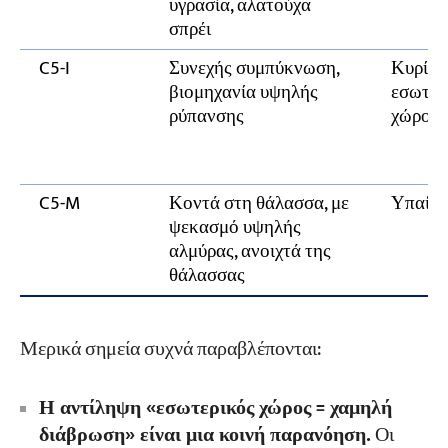
υγρασία, αλατούχα
σπρέι
C5-I
Συνεχής συμπύκνωση,
Κυρίως
βιομηχανία υψηλής
εσωτερ
ρύπανσης
χώρους
C5-M
Κοντά στη θάλασσα, με
Υπαίθρ
ψεκασμό υψηλής
αλμύρας, ανοιχτά της
θάλασσας
Μερικά σημεία συχνά παραβλέπονται:
Η αντίληψη «εσωτερικός χώρος = χαμηλή
διάβρωση» είναι μια κοινή παρανόηση.
Οι