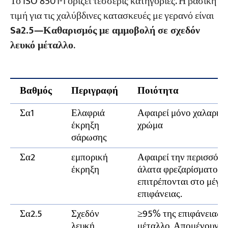
Το ISO 8501-1 ορίζει τέσσερις κατηγορίες. Η βασική
τιμή για τις χαλύβδινες κατασκευές με γερανό είναι
Sa2.5—Καθαρισμός με αμμοβολή σε σχεδόν
λευκό μέταλλο
.
Βαθμός
Περιγραφή
Ποιότητα
Σα1
Ελαφριά
Αφαιρεί μόνο χαλαρή σ
έκρηξη
χρώμα
σάρωσης
Σα2
εμπορική
Αφαιρεί την περισσότε
έκρηξη
άλατα φρεζαρίσματος.
επιτρέπονται στο μέγισ
επιφάνειας.
Σα2.5
Σχεδόν
≥95% της επιφάνειας δ
λευκή
μέταλλο. Απομένουν μ