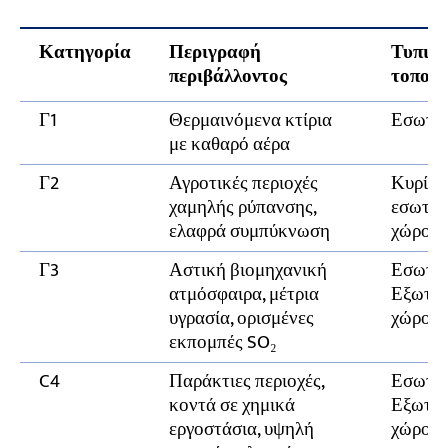
κατασκευαστή είναι αξιόπιστο;
Πόσα χρόνια μπορεί μια επίστρωση να
Κατηγορία
Περιγραφή
Τυπικ
εγγυηθεί ότι δεν θα σκουριάσει;
περιβάλλοντος
τοποθε
Γ1
Θερμαινόμενα κτίρια
Εσωτερ
με καθαρό αέρα
Γ2
Αγροτικές περιοχές
Κυρίως
χαμηλής ρύπανσης,
εσωτερ
ελαφρά συμπύκνωση
χώρους
Γ3
Αστική βιομηχανική
Εσωτερ
ατμόσφαιρα, μέτρια
Εξωτερ
υγρασία, ορισμένες
χώρος
εκπομπές SO₂
C4
Παράκτιες περιοχές,
Εσωτερ
κοντά σε χημικά
Εξωτερ
εργοστάσια, υψηλή
χώρος