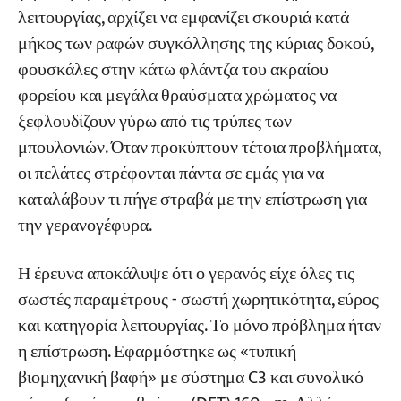
λειτουργίας, αρχίζει να εμφανίζει σκουριά κατά
Προετοιμασία επιφάνειας—60% της
μήκος των ραφών συγκόλλησης της κύριας δοκού,
διάρκειας ζωής της επίστρωσης εξαρτάται από
Εργα
φουσκάλες στην κάτω φλάντζα του ακραίου
αυτό
Blogs
Νέα
φορείου και μεγάλα θραύσματα χρώματος να
Πώς να επιλέξετε βαθμό αμμοβολής
Εφαρμογές
ξεφλουδίζουν γύρω από τις τρύπες των
Σχετικά με εμάς
Ποιο είναι το βέλτιστο βάθος τραχύτητας;
Επικοινωνήστε μαζί μας
μπουλονιών. Όταν προκύπτουν τέτοια προβλήματα,
οι πελάτες στρέφονται πάντα σε εμάς για να
Βασική Σύγκριση: Πώς να επιλέξετε ένα
καταλάβουν τι πήγε στραβά με την επίστρωση για
σχέδιο επίστρωσης ISO 12944 για
την γερανογέφυρα.
περιβάλλοντα από C3 έως C5-M για τον
εναέριο γερανό σας
Η έρευνα αποκάλυψε ότι ο γερανός είχε όλες τις
C3 Περιβάλλον (Γενική Βιομηχανία) – Το
σωστές παραμέτρους - σωστή χωρητικότητα, εύρος
Πρότυπο για τις περισσότερες εσωτερικές
και κατηγορία λειτουργίας. Το μόνο πρόβλημα ήταν
εναέριες γερανογέφυρες
η επίστρωση. Εφαρμόστηκε ως «τυπική
βιομηχανική βαφή» με σύστημα C3 και συνολικό
C5 Περιβάλλον (Ακραία Διάβρωση) – Χημικά,