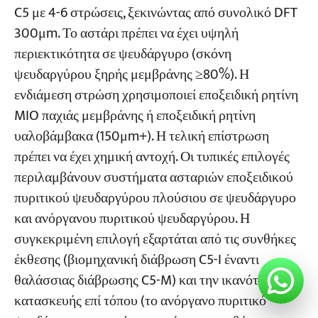
C5 με 4-6 στρώσεις, ξεκινώντας από συνολικό DFT
300μm. Το αστάρι πρέπει να έχει υψηλή
περιεκτικότητα σε ψευδάργυρο (σκόνη
ψευδαργύρου ξηρής μεμβράνης ≥80%). Η
ενδιάμεση στρώση χρησιμοποιεί εποξειδική ρητίνη
MIO παχιάς μεμβράνης ή εποξειδική ρητίνη
υαλοβάμβακα (150μm+). Η τελική επίστρωση
πρέπει να έχει χημική αντοχή. Οι τυπικές επιλογές
περιλαμβάνουν συστήματα ασταριών εποξειδικού
πυριτικού ψευδαργύρου πλούσιου σε ψευδάργυρο
και ανόργανου πυριτικού ψευδαργύρου. Η
συγκεκριμένη επιλογή εξαρτάται από τις συνθήκες
έκθεσης (βιομηχανική διάβρωση C5-I έναντι
θαλάσσιας διάβρωσης C5-M) και την ικανότητα
κατασκευής επί τόπου (το ανόργανο πυριτικό