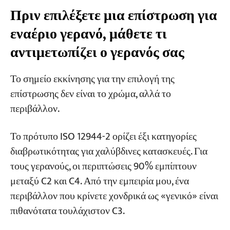
Πριν επιλέξετε μια επίστρωση για
Συνήθη ελαττώματα επίστρωσης—Κρίνετε με
εναέριο γερανό, μάθετε τι
μια ματιά
αντιμετωπίζει ο γερανός σας
Τι έχουμε κάνει
Το σημείο εκκίνησης για την επιλογή της
FAQ
επίστρωσης δεν είναι το χρώμα, αλλά το
περιβάλλον.
Ποια είναι η προεπιλεγμένη επίστρωση για
μια τυπική εσωτερική γερανογέφυρα;
Το πρότυπο ISO 12944-2 ορίζει έξι κατηγορίες
Μπορώ να χρησιμοποιήσω μόνο το πιο παχύ
διαβρωτικότητας για χαλύβδινες κατασκευές. Για
σύστημα ανεξάρτητα από το περιβάλλον;
τους γερανούς, οι περιπτώσεις 90% εμπίπτουν
Τι είναι καλύτερο, ο γαλβανισμός εν θερμώ ή
μεταξύ C2 και C4. Από την εμπειρία μου, ένα
η βαφή;
περιβάλλον που κρίνετε χονδρικά ως «γενικό» είναι
Πώς μπορώ να επαληθεύσω αν το σύστημα
πιθανότατα τουλάχιστον C3.
επίστρωσης που αναφέρεται από τον