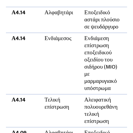
Α4.14
Αλφαβητάρι
Εποξειδικό
αστάρι πλούσιο
σε ψευδάργυρο
Α4.14
Ενδιάμεσος
Ενδιάμεση
επίστρωση
εποξειδικού
οξειδίου του
σιδήρου (MIO)
με
μαρμαρυγιακό
υπόστρωμα
Α4.14
Τελική
Αλειφατική
επίστρωση
πολυουρεθάνη
τελική
επίστρωση
Α4.09
Αλφαβητάρι
Εποξειδικό