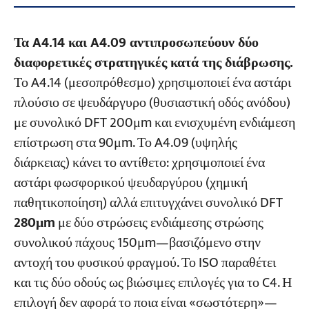
Τα A4.14 και A4.09 αντιπροσωπεύουν δύο
διαφορετικές στρατηγικές κατά της διάβρωσης.
Το A4.14 (μεσοπρόθεσμο) χρησιμοποιεί ένα αστάρι
πλούσιο σε ψευδάργυρο (θυσιαστική οδός ανόδου)
με συνολικό DFT 200μm και ενισχυμένη ενδιάμεση
επίστρωση στα 90μm. Το A4.09 (υψηλής
διάρκειας) κάνει το αντίθετο: χρησιμοποιεί ένα
αστάρι φωσφορικού ψευδαργύρου (χημική
παθητικοποίηση) αλλά επιτυγχάνει συνολικό DFT
280μm
με δύο στρώσεις ενδιάμεσης στρώσης
συνολικού πάχους 150μm—βασιζόμενο στην
αντοχή του φυσικού φραγμού. Το ISO παραθέτει
και τις δύο οδούς ως βιώσιμες επιλογές για το C4. Η
επιλογή δεν αφορά το ποια είναι «σωστότερη»—