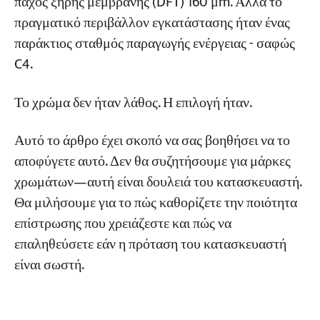
Υπεράκτια, Τροπικά Παράκτια
πάχος ξηρής μεμβράνης (DFT) 160 μm. Αλλά το
πραγματικό περιβάλλον εγκατάστασης ήταν ένας
Ειδικές Συνθήκες Εργασίας—Υψηλή
παράκτιος σταθμός παραγωγής ενέργειας - σαφώς
Θερμοκρασία, Χημικά, Τρόφιμα
C4.
Πώς να επαληθεύσετε εάν η επίστρωση έχει
Το χρώμα δεν ήταν λάθος. Η επιλογή ήταν.
ολοκληρωθεί σωστά: Λίστα ελέγχου αποδοχής
πέντε βημάτων για την προμήθεια
Αυτό το άρθρο έχει σκοπό να σας βοηθήσει να το
αποφύγετε αυτό. Δεν θα συζητήσουμε για μάρκες
Βήμα 1: Επιθεώρηση προετοιμασίας
χρωμάτων—αυτή είναι δουλειά του κατασκευαστή.
επιφάνειας
Θα μιλήσουμε για το πώς καθορίζετε την ποιότητα
Βήμα 2: Έλεγχος κλιματικής κατάστασης
επίστρωσης που χρειάζεστε και πώς να
Βήμα 3: Πάχος ξηρής μεμβράνης (DFT)
επαληθεύσετε εάν η πρόταση του κατασκευαστή
είναι σωστή.
Βήμα 4: Ανίχνευση ηλεκτρικού σπινθήρα
(διακοπές)
Βήμα 5: Δοκιμή πρόσφυσης