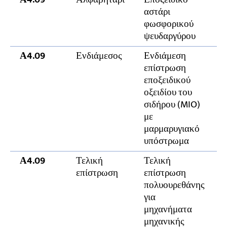
αστάρι
φωσφορικού
ψευδαργύρου
Α4.09
Ενδιάμεσος
Ενδιάμεση
επίστρωση
εποξειδικού
οξειδίου του
σιδήρου (MIO)
με
μαρμαρυγιακό
υπόστρωμα
Α4.09
Τελική
Τελική
επίστρωση
επίστρωση
πολυουρεθάνης
για
μηχανήματα
μηχανικής