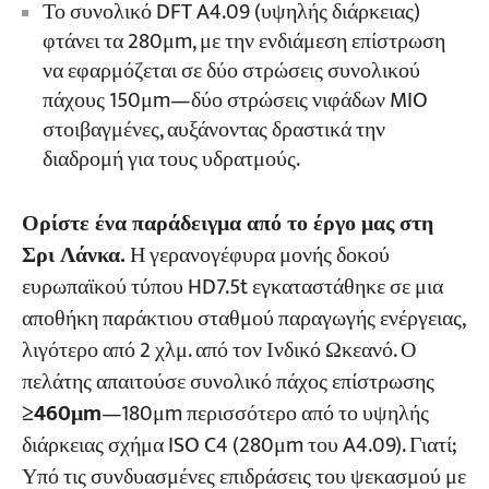
Το συνολικό DFT A4.09 (υψηλής διάρκειας)
φτάνει τα 280μm, με την ενδιάμεση επίστρωση
να εφαρμόζεται σε δύο στρώσεις συνολικού
πάχους 150μm—δύο στρώσεις νιφάδων MIO
στοιβαγμένες, αυξάνοντας δραστικά την
διαδρομή για τους υδρατμούς.
Ορίστε ένα παράδειγμα από το έργο μας στη
Σρι Λάνκα.
Η γερανογέφυρα μονής δοκού
ευρωπαϊκού τύπου HD7.5t εγκαταστάθηκε σε μια
αποθήκη παράκτιου σταθμού παραγωγής ενέργειας,
λιγότερο από 2 χλμ. από τον Ινδικό Ωκεανό. Ο
πελάτης απαιτούσε συνολικό πάχος επίστρωσης
≥460μm
—180μm περισσότερο από το υψηλής
διάρκειας σχήμα ISO C4 (280μm του A4.09). Γιατί;
Υπό τις συνδυασμένες επιδράσεις του ψεκασμού με