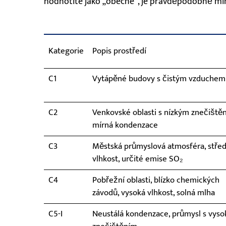
hodnotíte jako „obecné“, je pravděpodobně min
Kategorie
Popis prostředí
C1
Vytápěné budovy s čistým vzduchem
C2
Venkovské oblasti s nízkým znečiště
mírná kondenzace
C3
Městská průmyslová atmosféra, střed
vlhkost, určité emise SO₂
C4
Pobřežní oblasti, blízko chemických
závodů, vysoká vlhkost, solná mlha
C5-I
Neustálá kondenzace, průmysl s vys