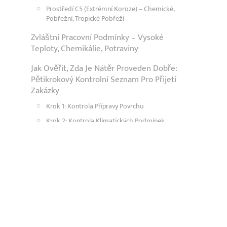
Prostředí C5 (extrémní Koroze) – Chemické,
Pobřežní, Tropické Pobřeží
Zvláštní Pracovní Podmínky – Vysoké
Teploty, Chemikálie, Potraviny
Jak Ověřit, Zda Je Nátěr Proveden Dobře:
Pětikrokový Kontrolní Seznam Pro Přijetí
Zakázky
Krok 1: Kontrola Přípravy Povrchu
Krok 2: Kontrola Klimatických Podmínek
Krok 3: Tloušťka Suchého Filmu (DFT)
Krok 4: Detekce Elektrické Jiskry (dovolená)
Krok 5: Zkouška Adheze
Běžné Vady Povrchové Úpravy –
Posuďte Na První Pohled
Co Jsme Udělali