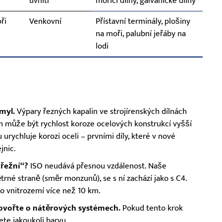
uvnitř
mořící dílny, galvanické dílny
ři
Venkovní
Přístavní terminály, plošiny
na moři, palubní jeřáby na
lodi
myl.
Výpary řezných kapalin ve strojírenských dílnách
ách může být rychlost koroze ocelových konstrukcí vyšší
rychluje korozi oceli – prvními díly, které v nové
jnic.
břežní“?
ISO neudává přesnou vzdálenost. Naše
rné straně (směr monzunů), se s ní zachází jako s C4.
o vnitrozemí více než 10 km.
hovořte o nátěrových systémech.
Pokud tento krok
ete jakoukoli barvu.