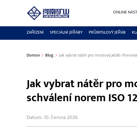
ONLINE NÁS
ZAŘÍZENÍ
SPECIÁLNÍ JEŘÁBY
PRŮMYSLOVÝ JEŘÁB
KL
Domov
Blog
Jak vybrat nátěr pro mostový jeřáb: Porovn
Jak vybrat nátěr pro m
schválení norem ISO 1
Datum: 10. června 2026