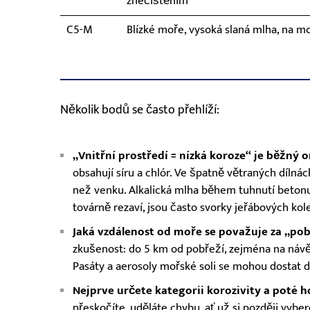
znečištěním
C5-M
Blízké moře, vysoká slaná mlha, na mo
Několik bodů se často přehlíží:
„Vnitřní prostředí = nízká koroze“ je běžný o
obsahují síru a chlór. Ve špatně větraných díln
než venku. Alkalická mlha během tuhnutí betonu u
továrně rezaví, jsou často svorky jeřábových kole
Jaká vzdálenost od moře se považuje za „po
zkušenost: do 5 km od pobřeží, zejména na návět
Pasáty a aerosoly mořské soli se mohou dostat d
Nejprve určete kategorii korozivity a poté 
přeskočíte, uděláte chybu, ať už si později vyber