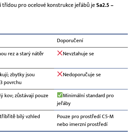
í třídou pro ocelové konstrukce jeřábů je
Sa2.5 –
Doporučení
u rez a starý nátěr
Nevztahuje se
kují; zbytky jsou
Nedoporučuje se
3 povrchu
 kov; zůstávají pouze
Minimální standard pro
jeřáby
říbřitě bílý vzhled
Pouze pro prostředí C5-M
nebo imerzní prostředí