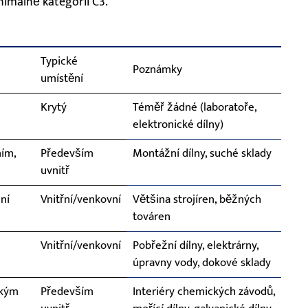
imálně kategorií C3.
Typické
Poznámky
umístění
Krytý
Téměř žádné (laboratoře,
elektronické dílny)
ním,
Především
Montážní dílny, suché sklady
uvnitř
ní
Vnitřní/venkovní
Většina strojíren, běžných
továren
Vnitřní/venkovní
Pobřežní dílny, elektrárny,
úpravny vody, dokové sklady
okým
Především
Interiéry chemických závodů,