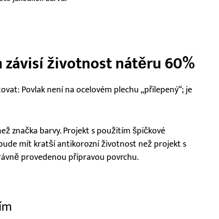
 závisí životnost nátěru 60%
tovat: Povlak není na ocelovém plechu „přilepený“; je
ež značka barvy. Projekt s použitím špičkové
de mít kratší antikorozní životnost než projekt s
rávně provedenou přípravou povrchu.
ním