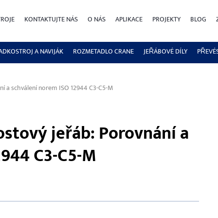
TROJE
KONTAKTUJTE NÁS
O NÁS
APLIKACE
PROJEKTY
BLOG
ADKOSTROJ A NAVIJÁK
ROZMETADLO CRANE
JEŘÁBOVÉ DÍLY
PŘEVÉ
ání a schválení norem ISO 12944 C3-C5-M
ostový jeřáb: Porovnání a
2944 C3-C5-M