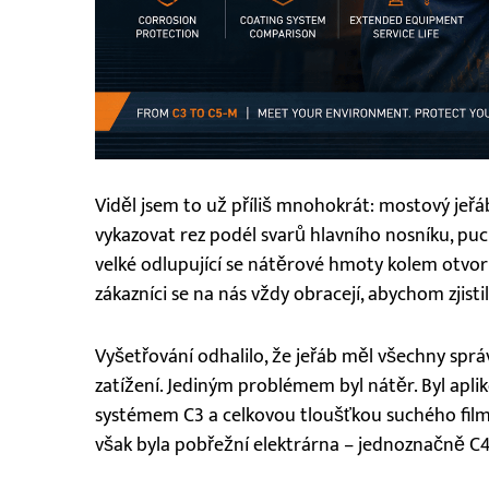
Viděl jsem to už příliš mnohokrát: mostový jeřáb
vykazovat rez podél svarů hlavního nosníku, pu
velké odlupující se nátěrové hmoty kolem otvor
zákazníci se na nás vždy obracejí, abychom zjisti
Vyšetřování odhalilo, že jeřáb měl všechny spr
zatížení. Jediným problémem byl nátěr. Byl apli
systémem C3 a celkovou tloušťkou suchého fil
však byla pobřežní elektrárna – jednoznačně C4