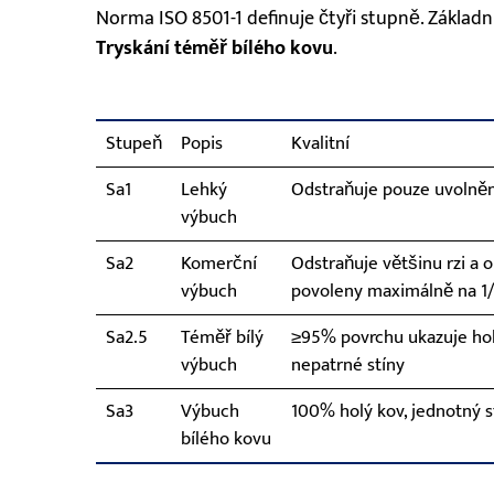
Norma ISO 8501-1 definuje čtyři stupně. Základn
Tryskání téměř bílého kovu
.
Stupeň
Popis
Kvalitní
Sa1
Lehký
Odstraňuje pouze uvolněno
výbuch
Sa2
Komerční
Odstraňuje většinu rzi a o
výbuch
povoleny maximálně na 1/
Sa2.5
Téměř bílý
≥95% povrchu ukazuje holý
výbuch
nepatrné stíny
Sa3
Výbuch
100% holý kov, jednotný st
bílého kovu