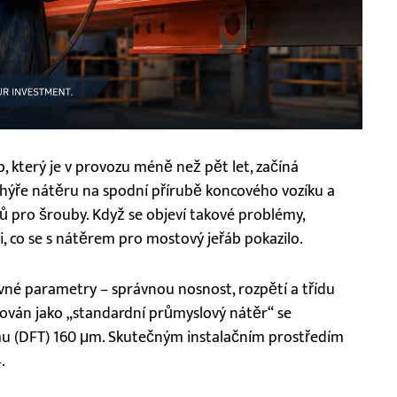
, který je v provozu méně než pět let, začíná
chýře nátěru na spodní přírubě koncového vozíku a
ů pro šrouby. Když se objeví takové problémy,
li, co se s nátěrem pro mostový jeřáb pokazilo.
ávné parametry – správnou nosnost, rozpětí a třídu
kován jako „standardní průmyslový nátěr“ se
mu (DFT) 160 μm. Skutečným instalačním prostředím
.