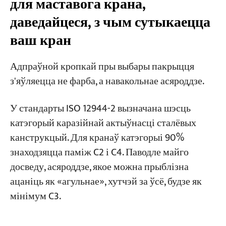
для маставога крана,
даведайцеся, з чым сутыкаецца
Распаўсюджаныя дэфекты пакрыцця —
ацэнка з першага погляду
ваш кран
Што мы зрабілі
Адпраўной кропкай пры выбары пакрыцця
з'яўляецца не фарба, а навакольнае асяроддзе.
FAQ
Якое пакрыццё па змаўчанні
У стандарты ISO 12944-2 вызначана шэсць
выкарыстоўваецца для стандартнага
катэгорый каразійнай актыўнасці сталёвых
ўнутранага маставога крана?
канструкцый. Для кранаў катэгорыі 90%
знаходзяцца паміж C2 і C4. Паводле майго
Ці магу я проста выкарыстоўваць самую
тоўстую сістэму незалежна ад
досведу, асяроддзе, якое можна прыблізна
навакольнага асяроддзя?
ацаніць як «агульнае», хутчэй за ўсё, будзе як
мінімум C3.
Што лепш, гарачае ацынкаванне ці
фарбаванне?