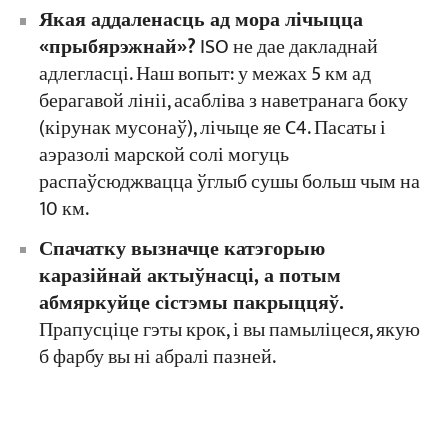
Якая аддаленасць ад мора лічыцца
«прыбярэжнай»?
ISO не дае дакладнай
адлегласці. Наш вопыт: у межах 5 км ад
берагавой лініі, асабліва з наветранага боку
(кірунак мусонаў), лічыце яе C4. Пасаты і
аэразолі марской солі могуць
распаўсюджвацца ўглыб сушы больш чым на
10 км.
Спачатку вызначце катэгорыю
каразійнай актыўнасці, а потым
абмяркуйце сістэмы пакрыццяў.
Прапусціце гэты крок, і вы памыліцеся, якую
б фарбу вы ні абралі пазней.