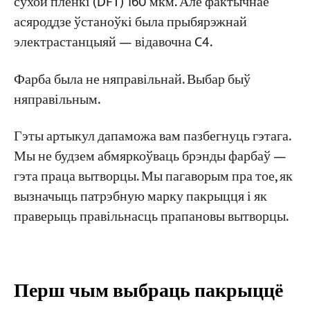
карозія) – хімічнае, марское, трапічнае
сухой плёнкі (DFT) 160 мкм. Але фактычнае
ўзбярэжжа
асяроддзе ўстаноўкі была прыбярэжнай
электрастанцыяй — відавочна C4.
Асаблівыя ўмовы працы — высокая
тэмпература, хімічная, харчовая
Фарба была не няправільнай. Выбар быў
няправільным.
Як праверыць, ці добра нанесена пакрыццё:
пяціэтапны кантрольны спіс прыёмкі для
Гэты артыкул дапаможа вам пазбегнуць гэтага.
закупак
Мы не будзем абмяркоўваць брэнды фарбаў —
гэта праца вытворцы. Мы пагаворым пра тое, як
Крок 1: Праверка падрыхтоўкі паверхні
вызначыць патрэбную марку пакрыцця і як
Крок 2: Праверка кліматычных умоў
праверыць правільнасць прапановы вытворцы.
Крок 3: Таўшчыня сухой плёнкі (ТПС)
Крок 4: Выяўленне электрычнай іскры
(адпачынак)
Перш чым выбраць пакрыццё
Крок 5: Выпрабаванне на адгезію