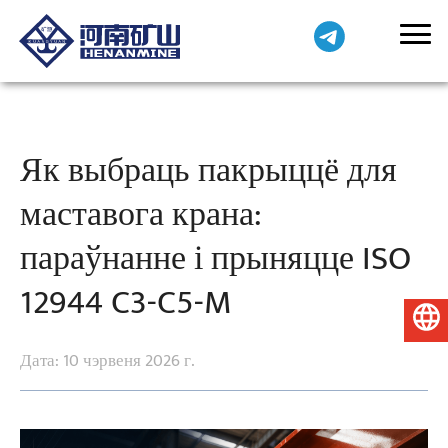
Як выбраць пакрыццё для
маставога крана:
параўнанне і прыняцце ISO
12944 C3-C5-M
Беларуская мова
Дата: 10 чэрвеня 2026 г.