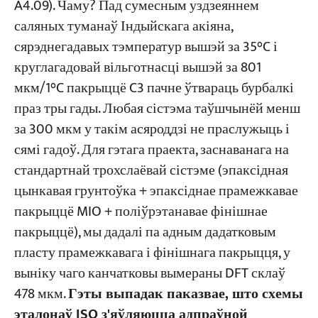
A4.09). Чаму? Пад сумесным уздзеяннем
саляных туманаў Індыйскага акіяна,
сярэднегадавых тэмператур вышэй за 35°C і
круглагадовай вільготнасці вышэй за 801
мкм/1°C пакрыццё C3 пачне ўтвараць бурбалкі
праз тры гады. Любая сістэма таўшчынёй менш
за 300 мкм у такім асяроддзі не праслужыць і
сямі гадоў. Для гэтага праекта, заснаванага на
стандартнай трохслаёвай сістэме (эпаксідная
цынкавая грунтоўка + эпаксіднае прамежкавае
пакрыццё MIO + поліўрэтанавае фінішнае
пакрыццё), мы дадалі па адным дадатковым
пласту прамежкавага і фінішнага пакрыцця, у
выніку чаго канчатковы вымераны DFT склаў
478 мкм.
Гэты выпадак паказвае, што схемы
эталонаў ISO з'яўляюцца адпраўной