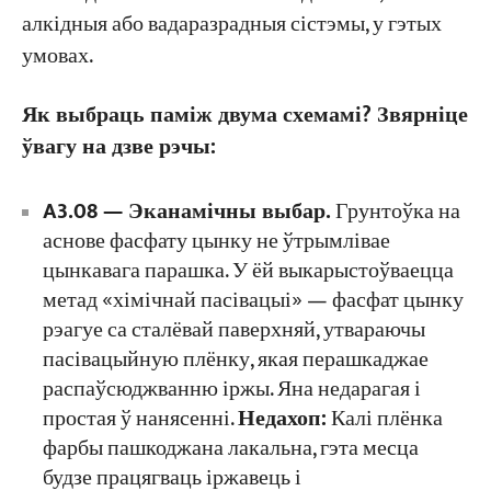
алкідныя або вадаразрадныя сістэмы, у гэтых
умовах.
Як выбраць паміж двума схемамі? Звярніце
ўвагу на дзве рэчы:
A3.08 — Эканамічны выбар.
Грунтоўка на
аснове фасфату цынку не ўтрымлівае
цынкавага парашка. У ёй выкарыстоўваецца
метад «хімічнай пасівацыі» — фасфат цынку
рэагуе са сталёвай паверхняй, утвараючы
пасівацыйную плёнку, якая перашкаджае
распаўсюджванню іржы. Яна недарагая і
простая ў нанясенні.
Недахоп:
Калі плёнка
фарбы пашкоджана лакальна, гэта месца
будзе працягваць іржавець і