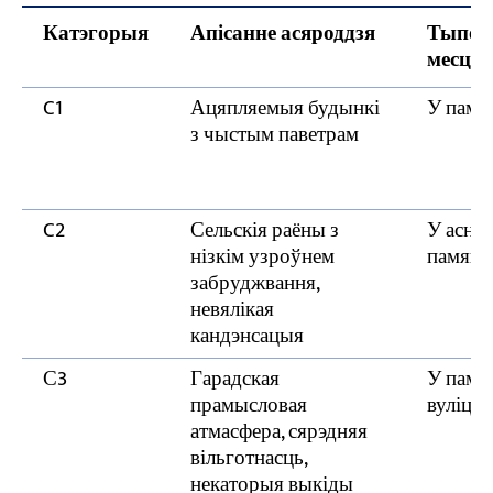
Як я магу праверыць надзейнасць сістэмы
Катэгорыя
Апісанне асяроддзя
Тыпов
пакрыцця, прапанаванай вытворцам?
месцаз
На колькі гадоў пакрыццё можа
C1
Ацяпляемыя будынкі
У памя
гарантаваць адсутнасць іржы?
з чыстым паветрам
C2
Сельскія раёны з
У асно
нізкім узроўнем
памяшк
забруджвання,
невялікая
кандэнсацыя
С3
Гарадская
У памя
прамысловая
вуліцы
атмасфера, сярэдняя
вільготнасць,
некаторыя выкіды