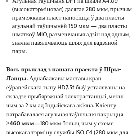
Агульная таўшчыня DFT па шкале A4.09
(высокатэрміновая) дасягае 280 мкм, прычым
прамежкавы пласт наносіцца ў два пласты
агульнай таўшчынёй 150 мкм — два пласты
шматкоў MIO, размешчаныя адзін над адным,
значна павялічваюць шлях для вадзяной
пары.
Вось прыклад з нашага праекта ў Шры-
Ланцы.
Аднабалкавы маставы кран
еўрапейскага тыпу HD7.5t быў усталяваны на
складзе прыбярэжнай электрастанцыі, менш
чым за 2 км ад Індыйскага акіяна. Кліенту
патрабавалася агульная таўшчыня пакрыцця
≥460 мкм
—180 мкм больш, чым у схеме
высокага тэрміну службы ISO C4 (280 мкм для