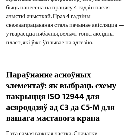
быць нанесена на працягу 4 гадзін пасля
ачысткі ачысткай. Праз 4 гадзіны
свежаапрацаваная сталь пачынае акісляцца —
утвараецца нябачны, вельмі тонкі аксідны
пласт, які ўжо ўплывае на адгезію.
Параўнанне асноўных
элементаў: як выбраць схему
пакрыцця ISO 12944 для
асяроддзяў ад C3 да C5-M для
вашага маставога крана
Гэта самая важная частка. Спачатку