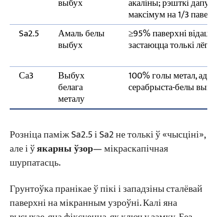
выбух
акаліны; рэшткі дапус
максімум на 1/3 паверх
Sa2.5
Амаль белы
≥95% паверхні відаць 
выбух
застаюцца толькі лёгкі
Са3
Выбух
100% голы метал, адн
белага
серабрыста-белы выгл
металу
Розніца паміж Sa2.5 і Sa2 не толькі ў «чысціні»,
але і ў
якарны ўзор
— мікраскапічная
шурпатасць.
Грунтоўка пранікае ў пікі і западзіны сталёвай
паверхні на мікранным узроўні. Калі яна