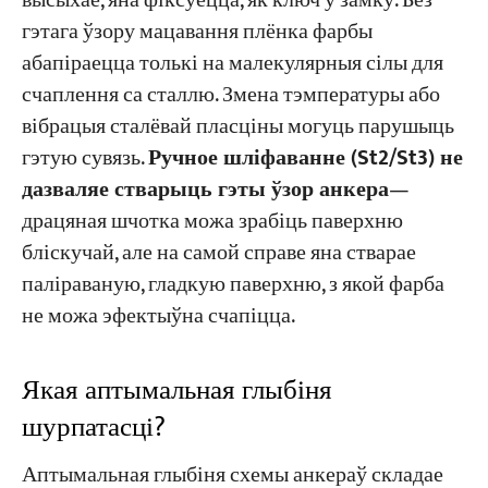
высыхае, яна фіксуецца, як ключ у замку. Без
гэтага ўзору мацавання плёнка фарбы
абапіраецца толькі на малекулярныя сілы для
счаплення са сталлю. Змена тэмпературы або
вібрацыя сталёвай пласціны могуць парушыць
гэтую сувязь.
Ручное шліфаванне (St2/St3) не
дазваляе стварыць гэты ўзор анкера
—
драцяная шчотка можа зрабіць паверхню
бліскучай, але на самой справе яна стварае
паліраваную, гладкую паверхню, з якой фарба
не можа эфектыўна счапіцца.
Якая аптымальная глыбіня
шурпатасці?
Аптымальная глыбіня схемы анкераў складае