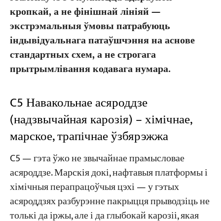
кропкай, а не фінішнай лініяй —
экстрэмальныя ўмовы патрабуюць
індывідуальнага патаўшчэння на аснове
стандартных схем, а не строгага
прытрымлівання кодавага нумара.
C5 Навакольнае асяроддзе
(надзвычайная карозія) – хімічнае,
марское, трапічнае ўзбярэжжа
C5 — гэта ўжо не звычайнае прамысловае
асяроддзе. Марскія докі, нафтавыя платформы і
хімічныя перапрацоўчыя цэхі — у гэтых
асяроддзях разбурэнне пакрыцця прыводзіць не
толькі да іржы, але і да глыбокай карозіі, якая