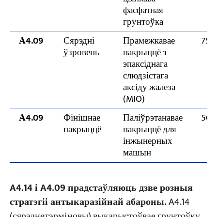
фасфатная
грунтоўка
А4.09
Сярэдні
Прамежкавае
75 
ўзровень
пакрыццё з
эпаксіднага
слюдзістага
аксіду жалеза
(MIO)
А4.09
Фінішнае
Паліўрэтанавае
50 
пакрыццё
пакрыццё для
інжынерных
машын
A4.14 і A4.09 прадстаўляюць дзве розныя
стратэгіі антыкаразійнай абароны.
A4.14
(сярэднетэрміновы) выкарыстоўвае грунтоўку,