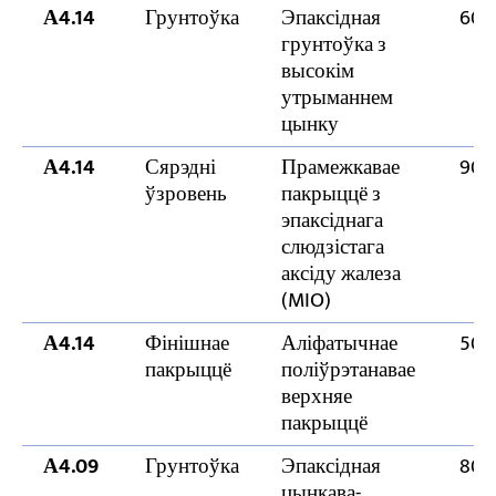
А4.14
Грунтоўка
Эпаксідная
60 
грунтоўка з
высокім
утрыманнем
цынку
А4.14
Сярэдні
Прамежкавае
90 
ўзровень
пакрыццё з
эпаксіднага
слюдзістага
аксіду жалеза
(MIO)
А4.14
Фінішнае
Аліфатычнае
50 
пакрыццё
поліўрэтанавае
верхняе
пакрыццё
А4.09
Грунтоўка
Эпаксідная
80 
цынкава-