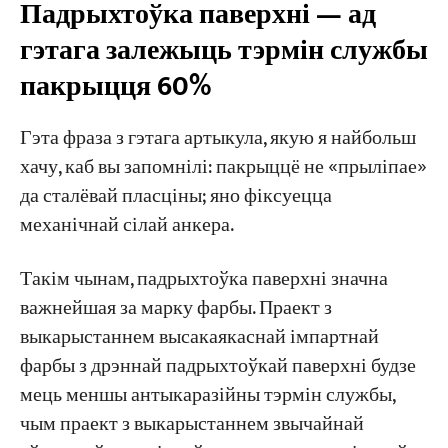
Падрыхтоўка паверхні — ад
гэтага залежыць тэрмін службы
пакрыцця 60%
Гэта фраза з гэтага артыкула, якую я найбольш
хачу, каб вы запомнілі: пакрыццё не «прыліпае»
да сталёвай пласціны; яно фіксуецца
механічнай сілай анкера.
Такім чынам, падрыхтоўка паверхні значна
важнейшая за марку фарбы. Праект з
выкарыстаннем высакаякаснай імпартнай
фарбы з дрэннай падрыхтоўкай паверхні будзе
мець меншы антыкаразійны тэрмін службы,
чым праект з выкарыстаннем звычайнай