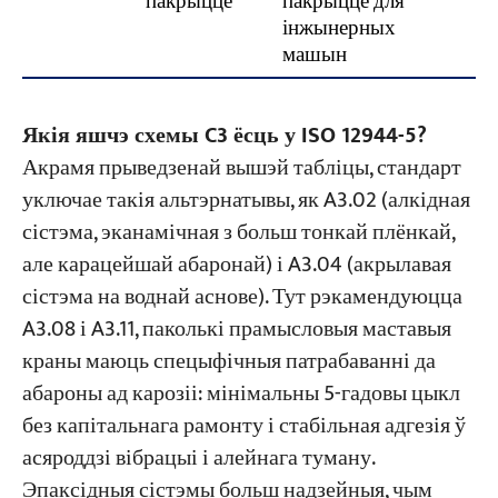
пакрыццё
пакрыццё для
інжынерных
машын
Якія яшчэ схемы C3 ёсць у ISO 12944-5?
Акрамя прыведзенай вышэй табліцы, стандарт
уключае такія альтэрнатывы, як A3.02 (алкідная
сістэма, эканамічная з больш тонкай плёнкай,
але карацейшай абаронай) і A3.04 (акрылавая
сістэма на воднай аснове). Тут рэкамендуюцца
A3.08 і A3.11, паколькі прамысловыя маставыя
краны маюць спецыфічныя патрабаванні да
абароны ад карозіі: мінімальны 5-гадовы цыкл
без капітальнага рамонту і стабільная адгезія ў
асяроддзі вібрацыі і алейнага туману.
Эпаксідныя сістэмы больш надзейныя, чым