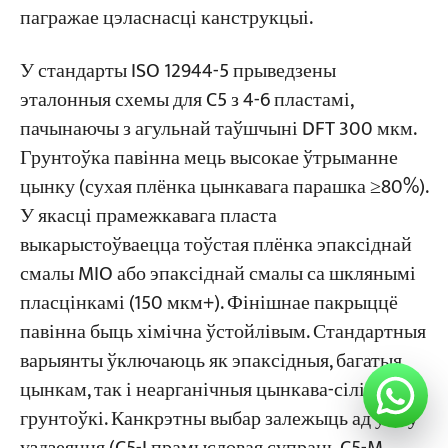
пагражае цэласнасці канструкцыі.
У стандарты ISO 12944-5 прыведзены
эталонныя схемы для C5 з 4-6 пластамі,
пачынаючы з агульнай таўшчыні DFT 300 мкм.
Грунтоўка павінна мець высокае ўтрыманне
цынку (сухая плёнка цынкавага парашка ≥80%).
У якасці прамежкавага пласта
выкарыстоўваецца тоўстая плёнка эпаксіднай
смалы MIO або эпаксіднай смалы са шклянымі
пласцінкамі (150 мкм+). Фінішнае пакрыццё
павінна быць хімічна ўстойлівым. Стандартныя
варыянты ўключаюць як эпаксідныя, багатыя
цынкам, так і неарганічныя цынкава-сілікатныя
грунтоўкі. Канкрэтны выбар залежыць ад умоў