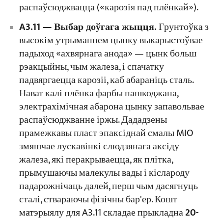
распаўсюджвацца («карозія пад плёнкай»).
A3.11 — Выбар доўгага жыцця.
Грунтоўка з
высокім утрыманнем цынку выкарыстоўвае
падыход «ахвярнага анода» — цынк больш
рэакцыйны, чым жалеза, і спачатку
падвяргаецца карозіі, каб абараніць сталь.
Нават калі плёнка фарбы пашкоджана,
электрахімічная абарона цынку запавольвае
распаўсюджванне іржы. Дададзены
прамежкавы пласт эпаксіднай смалы MIO
змяшчае лускавінкі слюдзянага аксіду
жалеза, які перакрываецца, як плітка,
прымушаючы малекулы вады і кіслароду
падарожнічаць далей, перш чым дасягнуць
сталі, ствараючы фізічны бар'ер. Кошт
матэрыялу для A3.11 складае прыкладна
20-