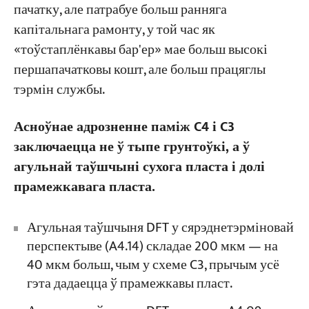
пачатку, але патрабуе больш ранняга
капітальнага рамонту, у той час як
«тоўстаплёнкавы бар'ер» мае больш высокі
першапачатковы кошт, але больш працяглы
тэрмін службы.
Асноўнае адрозненне паміж C4 і C3
заключаецца не ў тыпе грунтоўкі, а ў
агульнай таўшчыні сухога пласта і долі
прамежкавага пласта.
Агульная таўшчыня DFT у сярэднетэрміновай
перспектыве (A4.14) складае 200 мкм — на
40 мкм больш, чым у схеме C3, прычым усё
гэта дадаецца ў прамежкавы пласт.