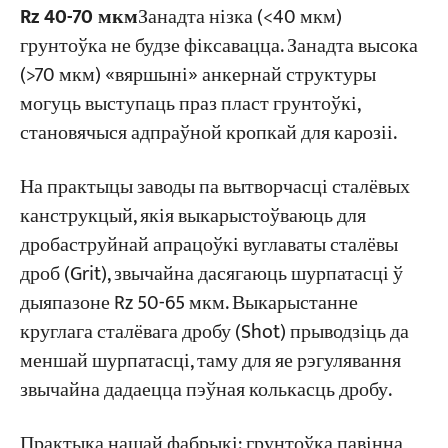
Rz 40-70 мкм
Занадта нізка (<40 мкм)
грунтоўка не будзе фіксавацца. Занадта высока
(>70 мкм) «вяршыні» анкернай структуры
могуць выступаць праз пласт грунтоўкі,
становячыся адпраўной кропкай для карозіі.
На практыцы заводы па вытворчасці сталёвых
канструкцый, якія выкарыстоўваюць для
дробаструйнай апрацоўкі вуглаваты сталёвы
дроб (Grit), звычайна дасягаюць шурпатасці ў
дыяпазоне Rz 50-65 мкм. Выкарыстанне
круглага сталёвага дробу (Shot) прыводзіць да
меншай шурпатасці, таму для яе рэгулявання
звычайна дадаецца пэўная колькасць дробу.
Практыка нашай фабрыкі: грунтоўка павінна