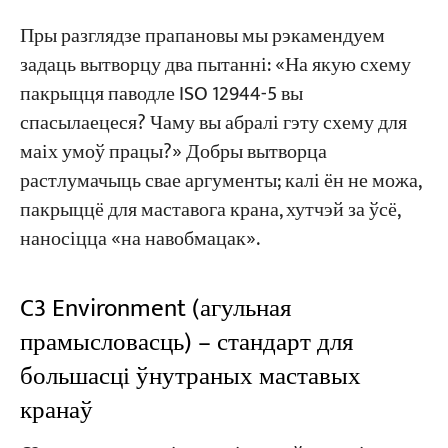
Пры разглядзе прапановы мы рэкамендуем
задаць вытворцу два пытанні: «На якую схему
пакрыцця паводле ISO 12944-5 вы
спасылаецеся? Чаму вы абралі гэту схему для
маіх умоў працы?» Добры вытворца
растлумачыць свае аргументы; калі ён не можа,
пакрыццё для маставога крана, хутчэй за ўсё,
наносіцца «на навобмацак».
C3 Environment (агульная
прамысловасць) – стандарт для
большасці ўнутраных маставых
кранаў