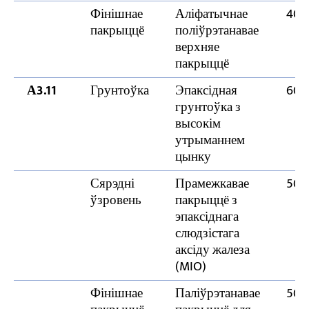
Фінішнае
Аліфатычнае
40 
пакрыццё
поліўрэтанавае
верхняе
пакрыццё
А3.11
Грунтоўка
Эпаксідная
60 
грунтоўка з
высокім
утрыманнем
цынку
Сярэдні
Прамежкавае
50 
ўзровень
пакрыццё з
эпаксіднага
слюдзістага
аксіду жалеза
(MIO)
Фінішнае
Паліўрэтанавае
50 