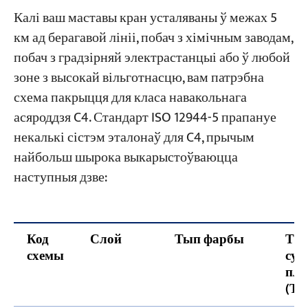
Калі ваш маставы кран усталяваны ў межах 5
км ад берагавой лініі, побач з хімічным заводам,
побач з градзірняй электрастанцыі або ў любой
зоне з высокай вільготнасцю, вам патрэбна
схема пакрыцця для класа навакольнага
асяроддзя C4. Стандарт ISO 12944-5 прапануе
некалькі сістэм эталонаў для C4, прычым
найбольш шырока выкарыстоўваюцца
наступныя дзве:
Код
Слой
Тып фарбы
Та
схемы
сух
плё
(ТП