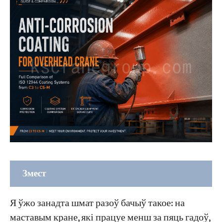
Змест
Перш чым выбраць пакрыццё для маставога
Я ўжо занадта шмат разоў бачыў такое: на
крана, даведайцеся, з чым сутыкаецца ваш
маставым кране, які працуе менш за пяць гадоў,
кран