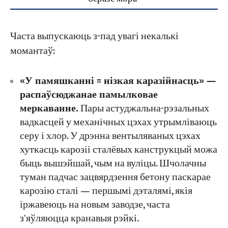
Часта выпускаюць з-пад увагі некалькі
момантаў:
«У памяшканні = нізкая каразійнасць» —
распаўсюджанае памылковае
меркаванне.
Пары астуджальна-рэзальных
вадкасцей у механічных цэхах утрымліваюць
серу і хлор. У дрэнна вентыляваных цэхах
хуткасць карозіі сталёвых канструкцый можа
быць вышэйшай, чым на вуліцы. Шчолачны
туман падчас зацвярдзення бетону паскарае
карозію сталі — першымі дэталямі, якія
іржавеюць на новым заводзе, часта
з'яўляюцца кранавыя рэйкі.