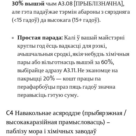
30% вышэй
чым A3.08 [ПРЫБЛІЗНАЧНА],
але гэта падаўжае тэрмін абароны з сярэдняга
(<15 гадоў) да высокага (15+ гадоў).
Простая парада:
Калі ў вашай майстэрні
круглы год ёсць вадкасці для рэзкі,
ачышчальныя сродкі, якія-небудзь хімічныя
пары або вільготнасць вышэй за 60%,
выбірайце адразу A3.11. Не эканомце на
пакрыцці 20% — кошт працы па
перафарбоўцы праз пяць гадоў значна
перавысіць гэтую суму.
C4 Навакольнае асяроддзе (прыбярэжная /
высокакаразійная прамысловасць) –
паблізу мора і хімічных заводаў