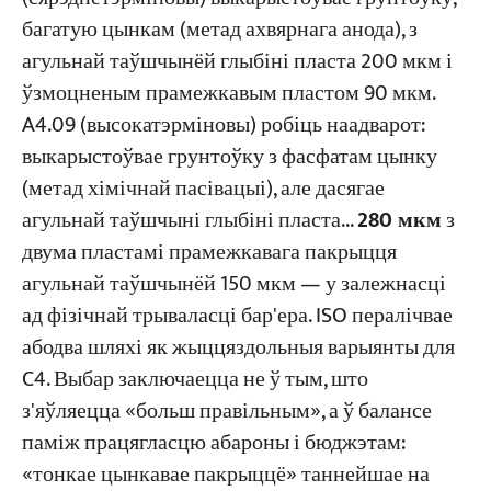
багатую цынкам (метад ахвярнага анода), з
агульнай таўшчынёй глыбіні пласта 200 мкм і
ўзмоцненым прамежкавым пластом 90 мкм.
A4.09 (высокатэрміновы) робіць наадварот:
выкарыстоўвае грунтоўку з фасфатам цынку
(метад хімічнай пасівацыі), але дасягае
агульнай таўшчыні глыбіні пласта...
280 мкм
з
двума пластамі прамежкавага пакрыцця
агульнай таўшчынёй 150 мкм — у залежнасці
ад фізічнай трываласці бар'ера. ISO пералічвае
абодва шляхі як жыццяздольныя варыянты для
C4. Выбар заключаецца не ў тым, што
з'яўляецца «больш правільным», а ў балансе
паміж працягласцю абароны і бюджэтам:
«тонкае цынкавае пакрыццё» таннейшае на