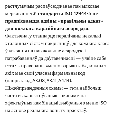
растлумачым распаўсюджанае памылковае
меркаванне:
У стандарты ISO 12944-5 не
прадпісваецца адзіны «правільны адказ»
для кожнага каразійнага асяроддзя.
Фактычна, у стандарце пералічаны некалькі
эталонных сістэм пакрыццяў для кожнага класа
ўздзеяння на навакольнае асяроддзе і
патрабаванняў да даўгавечнасці — уявіце сабе
гэта як правераны «меню варыянтаў», кожны з
якіх мае свой уласны фармальны код
(напрыклад, A3.08, A3.11, A4.14).
Ніжэйпрыведзеныя схемы — гэта найбольш
часта выкарыстоўваныя і эканамічна
эфектыўныя камбінацыі, выбраныя з меню ISO
на аснове рэальнага вопыту праектаў.