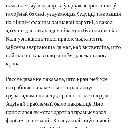
пачынае з'яўляцца іржа ўздоўж зварных швоў
галоўнай бэлькі, уздуваюцца ўздуцці пакрыцця
Падрыхтоўка паверхні — ад гэтага
Праекты
на ніжнім фланцы канцавой карэткі, а вакол
залежыць тэрмін службы пакрыцця 60%
Блогі
Навіны
адтулін для нітаў адслойваецца буйная фарба.
Як выбраць клас ачысткі дробам
Праграмы
Калі ўзнікаюць такія праблемы, кліенты
Пра нас
Якая аптымальная глыбіня шурпатасці?
Звяжыцеся з намі
заўсёды звяртаюцца да нас, каб высветліць, што
пайшло не так з пакрыццём для маставога
Параўнанне асноўных элементаў: як
крана.
выбраць схему пакрыцця ISO 12944 для
асяроддзяў ад C3 да C5-M для вашага
Расследаванне паказала, што кран меў усе
маставога крана
патрэбныя параметры — правільную
C3 Environment (агульная прамысловасць)
грузападымальнасць, пралёт і клас нагрузкі.
– стандарт для большасці ўнутраных
Адзінай праблемай было пакрыццё. Яно
маставых кранаў
наносілася як «стандартная прамысловая
фарба» з сістэмай C3 і агульнай таўшчынёй
C5 Навакольнае асяроддзе (надзвычайная