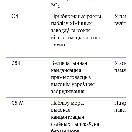
SO₂
С4
Прыбярэжныя раёны,
У памя
паблізу хімічных
вуліцы
заводаў, высокая
вільготнасць, салёны
туман
C5-I
Бесперапынная
У асно
кандэнсацыя,
памяшк
прамысловасць з
высокім узроўнем
забруджвання
C5-M
Паблізу мора,
На адк
высокая
паветр
канцэнтрацыя
салёных пырскаў, на
беразе мора