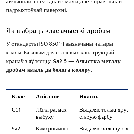
айчыннай эпаксіднай смалы, але з правільнай
падрыхтоўкай паверхні.
Як выбраць клас ачысткі дробам
У стандарты ISO 8501-1 вызначаны чатыры
класы. Базавым для сталёвых канструкцый
кранаў з'яўляецца
Sa2.5 — Ачыстка металу
дробам амаль да белага колеру
.
Клас
Апісанне
Якасць
Сб1
Лёгкі размах
Выдаляе толькі друзлу
выбуху
старую фарбу
Sa2
Камерцыйны
Выдаляе большую част