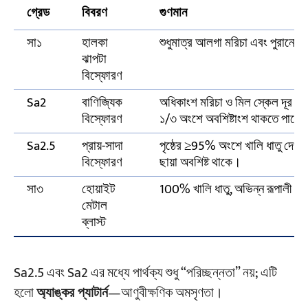
গ্রেড
বিবরণ
গুণমান
সা১
হালকা
শুধুমাত্র আলগা মরিচা এবং পুরানো
ঝাপটা
বিস্ফোরণ
Sa2
বাণিজ্যিক
অধিকাংশ মরিচা ও মিল স্কেল দূর করে; 
বিস্ফোরণ
১/৩ অংশে অবশিষ্টাংশ থাকতে পারে
Sa2.5
প্রায়-সাদা
পৃষ্ঠের ≥95% অংশে খালি ধাতু দেখা য
বিস্ফোরণ
ছায়া অবশিষ্ট থাকে।
সা৩
হোয়াইট
100% খালি ধাতু, অভিন্ন রূপালী সাদ
মেটাল
ব্লাস্ট
Sa2.5 এবং Sa2 এর মধ্যে পার্থক্য শুধু “পরিচ্ছন্নতা” নয়; এটি
হলো
অ্যাঙ্কর প্যাটার্ন
—আণুবীক্ষণিক অমসৃণতা।