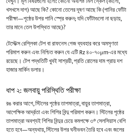
দেখুন। মূল বিষয়গুলো হলো: কোনো অবশিষ্ট মিল স্কেল (কালো,
খসখসে দাগ) আছে কি? কোনো তেলের দূষণ আছে কি (পানির ফোঁটা
পরীক্ষা—পৃষ্ঠের উপর পানি স্প্রে করুন; যদি ফোঁটাগুলো না ছড়ায়,
তার মানে তেল উপস্থিত আছে)?
টেস্টেক্স রেপ্লিকা টেপ বা রাফনেস গেজ ব্যবহার করে অমসৃণতা
পরিমাপ করুন এবং নিশ্চিত করুন যে এটি Rz ৪০-৭০μm-এর মধ্যে
রয়েছে। টেপ পদ্ধতিটি খুবই সাশ্রয়ী, প্রতি রোলের দাম প্রায় দশ
হাজার মার্কিন ডলার।
ধাপ ২: জলবায়ু পরিস্থিতি পরীক্ষা
রঙ করার আগে, স্টিলের পৃষ্ঠের তাপমাত্রা, বায়ুর তাপমাত্রা,
আপেক্ষিক আর্দ্রতা এবং শিশির বিন্দু পরিমাপ করুন। স্টিলের পৃষ্ঠের
তাপমাত্রা অবশ্যই শিশির বিন্দুর চেয়ে কমপক্ষে ৩° সেলসিয়াস বেশি
হতে হবে—অন্যথায়, স্টিলের উপর ঘনীভবন তৈরি হবে এবং জলের