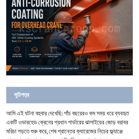
সূচিপত্র
ওভারহেড ক্রেনের জন্য কোটিং বেছে নেওয়ার আগে জেনে
আমি এই ঘটনা বহুবার দেখেছি: পাঁচ বছরেরও কম সময় ধরে ব্যবহৃত
নিন আপনার ক্রেনটি কী ধরনের পরিস্থিতির সম্মুখীন হয়।
একটি ওভারহেড ক্রেনের প্রধান গার্ডারের ঝালাইয়ের জোড় বরাবর
মরিচা পড়তে শুরু করে, শেষ প্রান্তের ক্যারেজের নিচের ফ্ল্যাঞ্জে
পৃষ্ঠতল প্রস্তুতি—কোটিংয়ের স্থায়িত্ব এর উপরই নির্ভর