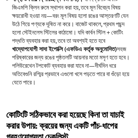
জিএমপি ক্লিন রুমে স্থাপন করা হয়, তবে মূল বিবেচ্য বিষয়
ক্ষয়রোধী হওয়া নয়—বরং মূল বিষয় হলো রঙের আস্তরণটি যেন
উঠে গিয়ে পণ্যকে দূষিত না করে। বাজেট থাকলে, প্রথম পছন্দ
হলো স্টেইনলেস স্টিলের কাঠামো। যদি কার্বন স্টিল + কোটিং
পদ্ধতি ব্যবহার করা হয়, তবে তা অবশ্যই হতে হবে
খাদ্যোপযোগী সাদা ইপোক্সি (এফডিএ কর্তৃক অনুমোদিত)
সহজ
পরিষ্কারের জন্য রঙের পৃষ্ঠতলটি আয়নার মতো মসৃণ হতে হবে।
পলিউরেথেন টপকোট ব্যবহার করা যাবে না—দীর্ঘদিন ধরে
অতিবেগুনি রশ্মির প্রভাবে এগুলো খসে পড়তে পারে বা গুঁড়ো হয়ে
যেতে পারে।
কোটিংটি সঠিকভাবে করা হয়েছে কিনা তা যাচাই
করার উপায়: ক্রয়ের জন্য একটি পাঁচ-ধাপের
গ্রহণযোগ্যতা চেকলিস্ট