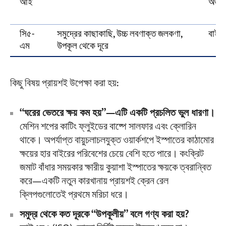
আই
অভ্যন
সি৫-
সমুদ্রের কাছাকাছি, উচ্চ লবণাক্ত জলকণা,
বাইর
এম
উপকূল থেকে দূরে
কিছু বিষয় প্রায়শই উপেক্ষা করা হয়:
“ঘরের ভেতরে ক্ষয় কম হয়”—এটি একটি প্রচলিত ভুল ধারণা।
মেশিন শপের কাটিং ফ্লুইডের বাষ্পে সালফার এবং ক্লোরিন
থাকে। অপর্যাপ্ত বায়ুচলাচলযুক্ত ওয়ার্কশপে ইস্পাতের কাঠামোর
ক্ষয়ের হার বাইরের পরিবেশের চেয়ে বেশি হতে পারে। কংক্রিট
জমাট বাঁধার সময়কার ক্ষারীয় কুয়াশা ইস্পাতের ক্ষয়কে ত্বরান্বিত
করে—একটি নতুন কারখানায় প্রায়শই ক্রেন রেল
ক্লিপগুলোতেই প্রথমে মরিচা ধরে।
সমুদ্র থেকে কত দূরকে “উপকূলীয়” বলে গণ্য করা হয়?