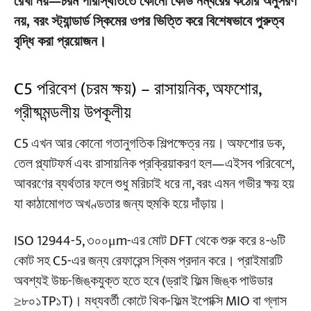
রেখা নয়—চরম পরিস্থিতিতে কোনো কোড নম্বরের কঠোর অনুসরণ
নয়, বরং স্ট্যান্ডার্ড স্কিমের ওপর ভিত্তি করে বিশেষভাবে পুরুত্ব
বৃদ্ধি করা প্রয়োজন।
C5 পরিবেশ (চরম ক্ষয়) – রাসায়নিক, অফশোর,
গ্রীষ্মমন্ডলীয় উপকূলীয়
C5 এখন আর কোনো গতানুগতিক শিল্পক্ষেত্র নয়। অফশোর ডক,
তেল প্ল্যাটফর্ম এবং রাসায়নিক প্রক্রিয়াকরণ হল—এইসব পরিবেশে,
আবরণের ব্যর্থতার ফলে শুধু মরিচাই ধরে না, বরং এমন গভীর ক্ষয় হয়
যা কাঠামোগত অখণ্ডতার জন্য হুমকি হয়ে দাঁড়ায়।
ISO 12944-5, ৩০০μm-এর মোট DFT থেকে শুরু করে ৪-৬টি
কোট সহ C5-এর জন্য রেফারেন্স স্কিম প্রদান করে। প্রাইমারটি
অবশ্যই উচ্চ-জিঙ্কযুক্ত হতে হবে (ড্রাই ফিল্ম জিঙ্ক পাউডার
≥৮০১TP১T)। মধ্যবর্তী কোটে থিক-ফিল্ম ইপোক্সি MIO বা গ্লাস