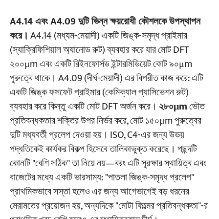
A4.14 এবং A4.09 দুটি ভিন্ন ক্ষয়রোধী কৌশলকে উপস্থাপন
করে।
A4.14 (মধ্যম-মেয়াদী) একটি জিঙ্ক-সমৃদ্ধ প্রাইমার
(স্যাক্রিফিশিয়াল অ্যানোড রুট) ব্যবহার করে যার মোট DFT
২০০μm এবং একটি রিইনফোর্সড ইন্টারমিডিয়েট কোট ৯০μm
পুরুত্বে থাকে। A4.09 (দীর্ঘ-মেয়াদী) এর বিপরীত কাজ করে: এটি
একটি জিঙ্ক ফসফেট প্রাইমার (কেমিক্যাল প্যাসিভেশন রুট)
ব্যবহার করে কিন্তু একটি মোট DFT অর্জন করে।
২৮০μm
ভৌত
প্রতিবন্ধকতার শক্তির উপর নির্ভর করে, মোট ১৫০μm পুরুত্বের
দুটি মধ্যবর্তী প্রলেপ দেওয়া হয়। ISO, C4-এর জন্য উভয়
পদ্ধতিকেই কার্যকর বিকল্প হিসেবে তালিকাভুক্ত করেছে। পছন্দটি
কোনটি "বেশি সঠিক" তা নিয়ে নয়—বরং এটি সুরক্ষার স্থায়িত্ব এবং
বাজেটের মধ্যে একটি ভারসাম্য: "পাতলা জিঙ্ক-সমৃদ্ধ প্রলেপ"
প্রাথমিকভাবে সস্তা হলেও এর জন্য আগেভাগেই বড় ধরনের
মেরামতের প্রয়োজন হয়, অন্যদিকে "মোটা ফিল্মের প্রতিবন্ধকতা"-র