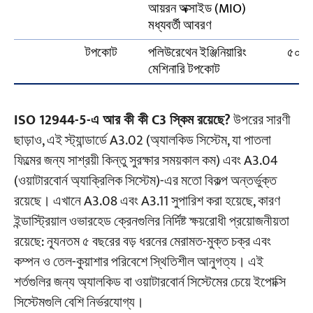
আয়রন অক্সাইড (MIO)
মধ্যবর্তী আবরণ
টপকোট
পলিউরেথেন ইঞ্জিনিয়ারিং
৫০μ
মেশিনারি টপকোট
ISO 12944-5-এ আর কী কী C3 স্কিম রয়েছে?
উপরের সারণী
ছাড়াও, এই স্ট্যান্ডার্ডে A3.02 (অ্যালকিড সিস্টেম, যা পাতলা
ফিল্মের জন্য সাশ্রয়ী কিন্তু সুরক্ষার সময়কাল কম) এবং A3.04
(ওয়াটারবোর্ন অ্যাক্রিলিক সিস্টেম)-এর মতো বিকল্প অন্তর্ভুক্ত
রয়েছে। এখানে A3.08 এবং A3.11 সুপারিশ করা হয়েছে, কারণ
ইন্ডাস্ট্রিয়াল ওভারহেড ক্রেনগুলির নির্দিষ্ট ক্ষয়রোধী প্রয়োজনীয়তা
রয়েছে: ন্যূনতম ৫ বছরের বড় ধরনের মেরামত-মুক্ত চক্র এবং
কম্পন ও তেল-কুয়াশার পরিবেশে স্থিতিশীল আনুগত্য। এই
শর্তগুলির জন্য অ্যালকিড বা ওয়াটারবোর্ন সিস্টেমের চেয়ে ইপোক্সি
সিস্টেমগুলি বেশি নির্ভরযোগ্য।