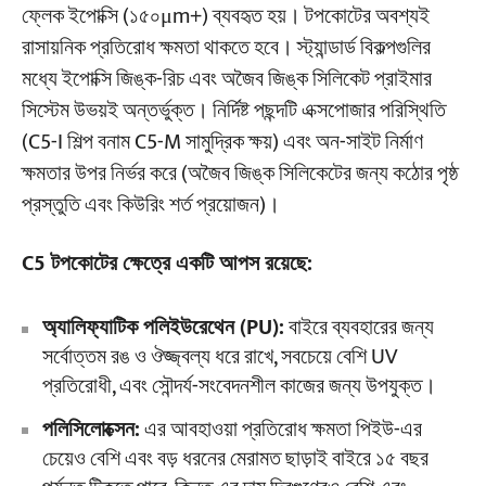
ফ্লেক ইপোক্সি (১৫০μm+) ব্যবহৃত হয়। টপকোটের অবশ্যই
রাসায়নিক প্রতিরোধ ক্ষমতা থাকতে হবে। স্ট্যান্ডার্ড বিকল্পগুলির
মধ্যে ইপোক্সি জিঙ্ক-রিচ এবং অজৈব জিঙ্ক সিলিকেট প্রাইমার
সিস্টেম উভয়ই অন্তর্ভুক্ত। নির্দিষ্ট পছন্দটি এক্সপোজার পরিস্থিতি
(C5-I শিল্প বনাম C5-M সামুদ্রিক ক্ষয়) এবং অন-সাইট নির্মাণ
ক্ষমতার উপর নির্ভর করে (অজৈব জিঙ্ক সিলিকেটের জন্য কঠোর পৃষ্ঠ
প্রস্তুতি এবং কিউরিং শর্ত প্রয়োজন)।
C5 টপকোটের ক্ষেত্রে একটি আপস রয়েছে:
অ্যালিফ্যাটিক পলিইউরেথেন (PU):
বাইরে ব্যবহারের জন্য
সর্বোত্তম রঙ ও ঔজ্জ্বল্য ধরে রাখে, সবচেয়ে বেশি UV
প্রতিরোধী, এবং সৌন্দর্য-সংবেদনশীল কাজের জন্য উপযুক্ত।
পলিসিলোক্সেন:
এর আবহাওয়া প্রতিরোধ ক্ষমতা পিইউ-এর
চেয়েও বেশি এবং বড় ধরনের মেরামত ছাড়াই বাইরে ১৫ বছর