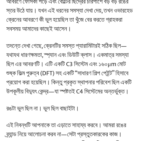
আবরণে ফোসকা পড়ে এবং বোল্টের ছিদ্রের চারপাশে বড় বড় রঙের
করে।
স্তর উঠে যায়। যখন এই ধরনের সমস্যা দেখা দেয়, তখন ওভারহেড
ব্লাস্ট ক্লিনিং গ্রেড কীভাবে বেছে নেবেন
প্রকল্প
ক্রেনের আবরণে কী ভুল হয়েছিল তা খুঁজে বের করতে গ্রাহকরা
ব্লগ
সর্বোত্তম অমসৃণতার গভীরতা কত?
সবসময় আমাদের কাছেই আসেন।
খবর
অ্যাপ্লিকেশন
মূল তুলনা: আপনার ওভারহেড ক্রেনের জন্য C3 থেকে C5-M
আমাদের সম্পর্কে
তদন্তে দেখা গেছে, ক্রেনটির সমস্ত প্যারামিটারই সঠিক ছিল—
যোগাযোগ করুন
পর্যন্ত পরিবেশে কীভাবে একটি ISO 12944 কোটিং স্কিম
যথাযথ ধারণক্ষমতা, স্প্যান এবং ডিউটি ক্লাস। একমাত্র সমস্যা
বেছে নেবেন
ছিল এর আবরণটি। এটি একটি C3 সিস্টেম এবং ১৬০μm মোট
শুষ্ক ফিল্ম পুরুত্ব (DFT) সহ একটি “সাধারণ শিল্প পেইন্ট” হিসাবে
C3 পরিবেশ (সাধারণ শিল্প) – অধিকাংশ ইনডোর ওভারহেড
ক্রেনের জন্য আদর্শ
প্রয়োগ করা হয়েছিল। কিন্তু প্রকৃত স্থাপনার পরিবেশ ছিল একটি
উপকূলীয় বিদ্যুৎ কেন্দ্র—যা স্পষ্টতই C4 সিস্টেমের অন্তর্ভুক্ত।
C5 পরিবেশ (চরম ক্ষয়) – রাসায়নিক, অফশোর, গ্রীষ্মমন্ডলীয়
উপকূলীয়
রঙটা ভুল ছিল না। ভুল ছিল বাছাইটা।
বিশেষ কাজের পরিবেশ—উচ্চ তাপমাত্রা, রাসায়নিক, খাদ্য
এই নিবন্ধটি আপনাকে তা এড়াতে সাহায্য করবে। আমরা রঙের
ব্র্যান্ড নিয়ে আলোচনা করব না—সেটা প্রস্তুতকারকের কাজ।
কোটিংটি সঠিকভাবে করা হয়েছে কিনা তা যাচাই করার উপায়: