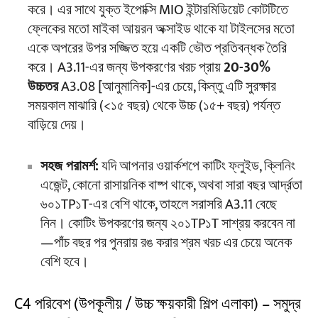
করে। এর সাথে যুক্ত ইপোক্সি MIO ইন্টারমিডিয়েট কোটটিতে
ফ্লেকের মতো মাইকা আয়রন অক্সাইড থাকে যা টাইলসের মতো
একে অপরের উপর সজ্জিত হয়ে একটি ভৌত প্রতিবন্ধক তৈরি
করে। A3.11-এর জন্য উপকরণের খরচ প্রায়
20-30%
উচ্চতর
A3.08 [আনুমানিক]-এর চেয়ে, কিন্তু এটি সুরক্ষার
সময়কাল মাঝারি (<১৫ বছর) থেকে উচ্চ (১৫+ বছর) পর্যন্ত
বাড়িয়ে দেয়।
সহজ পরামর্শ:
যদি আপনার ওয়ার্কশপে কাটিং ফ্লুইড, ক্লিনিং
এজেন্ট, কোনো রাসায়নিক বাষ্প থাকে, অথবা সারা বছর আর্দ্রতা
৬০১TP১T-এর বেশি থাকে, তাহলে সরাসরি A3.11 বেছে
নিন। কোটিং উপকরণের জন্য ২০১TP১T সাশ্রয় করবেন না
—পাঁচ বছর পর পুনরায় রঙ করার শ্রম খরচ এর চেয়ে অনেক
বেশি হবে।
C4 পরিবেশ (উপকূলীয় / উচ্চ ক্ষয়কারী শিল্প এলাকা) – সমুদ্র