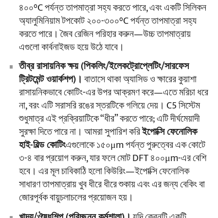
৪০০°C পর্যন্ত তাপমাত্রা সহ্য করতে পারে, এবং একটি সিলিকন
অ্যালুমিনিয়াম টপকোট ২০০-৩০০°C পর্যন্ত তাপমাত্রা সহ্য
করতে পারে। জৈব রেজিন পরিহার করুন—উচ্চ তাপমাত্রায়
এগুলো কার্বনাইজড হয়ে উঠে যাবে।
তীব্র রাসায়নিক ক্ষয় (পিকলিং/ইলেকট্রোপ্লেটিং/সারফেস
ট্রিটমেন্ট ওয়ার্কশপ)।
বাতাসে থাকা অ্যাসিড ও ক্ষারের কুয়াশা
রাসায়নিকভাবে কোটিং-এর উপর আক্রমণ করে—এতে মরিচা ধরে
না, বরং এটি সরাসরি রঙের স্তরটিকে গলিয়ে দেয়। C5 সিস্টেম
শুধুমাত্র এই প্রক্রিয়াটিকে “ধীর” করতে পারে; এটি দীর্ঘমেয়াদী
সুরক্ষা দিতে পারে না। আমরা সুপারিশ করি
ইপোক্সি ফেনোলিক
হাই-বিল্ড কোটিং
এগুলোকে ১৫০μm পর্যন্ত পুরুত্বের এক কোটে
৩-৪ বার প্রয়োগ করুন, যার ফলে মোট DFT ৪০০μm-এর বেশি
হবে। এর মূল চাবিকাঠি হলো কিউরিং—ইপোক্সি ফেনোলিক
সাধারণ তাপমাত্রায় খুব ধীরে ধীরে শুকায় এবং এর জন্য বেকিং বা
জোরপূর্বক বায়ুচলাচলের প্রয়োজন হয়।
খাদ্য/ঔষধশিল্প (পরিচ্ছন্ন কর্মশালা)।
যদি ক্রেনটি একটি