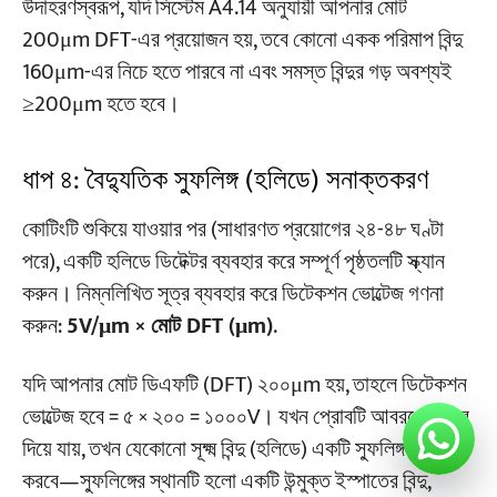
উদাহরণস্বরূপ, যদি সিস্টেম A4.14 অনুযায়ী আপনার মোট
200μm DFT-এর প্রয়োজন হয়, তবে কোনো একক পরিমাপ বিন্দু
160μm-এর নিচে হতে পারবে না এবং সমস্ত বিন্দুর গড় অবশ্যই
≥200μm হতে হবে।
ধাপ ৪: বৈদ্যুতিক স্ফুলিঙ্গ (হলিডে) সনাক্তকরণ
কোটিংটি শুকিয়ে যাওয়ার পর (সাধারণত প্রয়োগের ২৪-৪৮ ঘণ্টা
পরে), একটি হলিডে ডিটেক্টর ব্যবহার করে সম্পূর্ণ পৃষ্ঠতলটি স্ক্যান
করুন। নিম্নলিখিত সূত্র ব্যবহার করে ডিটেকশন ভোল্টেজ গণনা
করুন:
5V/μm × মোট DFT (μm)
.
যদি আপনার মোট ডিএফটি (DFT) ২০০μm হয়, তাহলে ডিটেকশন
ভোল্টেজ হবে = ৫ × ২০০ = ১০০০V। যখন প্রোবটি আবরণের উপর
দিয়ে যায়, তখন যেকোনো সূক্ষ্ম বিন্দু (হলিডে) একটি স্ফুলিঙ্গ তৈরি
করবে—স্ফুলিঙ্গের স্থানটি হলো একটি উন্মুক্ত ইস্পাতের বিন্দু,