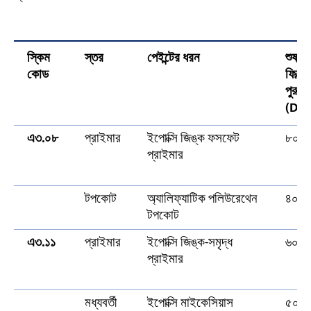
স্কিম
স্তর
পেইন্টের ধরন
শুষ্ক
কোড
ফিল্মে
পুরুত্
(DFT
এ৩.০৮
প্রাইমার
ইপোক্সি জিঙ্ক ফসফেট
৮০μ
প্রাইমার
টপকোট
অ্যালিফ্যাটিক পলিউরেথেন
৪০μ
টপকোট
এ৩.১১
প্রাইমার
ইপোক্সি জিঙ্ক-সমৃদ্ধ
৬০μ
প্রাইমার
মধ্যবর্তী
ইপোক্সি মাইকেসিয়াস
৫০μ