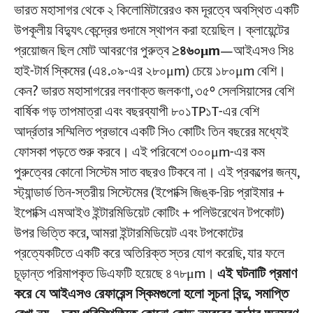
ভারত মহাসাগর থেকে ২ কিলোমিটারেরও কম দূরত্বে অবস্থিত একটি
উপকূলীয় বিদ্যুৎ কেন্দ্রের গুদামে স্থাপন করা হয়েছিল। ক্লায়েন্টের
প্রয়োজন ছিল মোট আবরণের পুরুত্ব
≥৪৬০μm
—আইএসও সি৪
হাই-টার্ম স্কিমের (এ৪.০৯-এর ২৮০μm) চেয়ে ১৮০μm বেশি।
কেন? ভারত মহাসাগরের লবণাক্ত জলকণা, ৩৫° সেলসিয়াসের বেশি
বার্ষিক গড় তাপমাত্রা এবং বছরব্যাপী ৮০১TP১T-এর বেশি
আর্দ্রতার সম্মিলিত প্রভাবে একটি সি৩ কোটিং তিন বছরের মধ্যেই
ফোসকা পড়তে শুরু করবে। এই পরিবেশে ৩০০μm-এর কম
পুরুত্বের কোনো সিস্টেম সাত বছরও টিকবে না। এই প্রকল্পের জন্য,
স্ট্যান্ডার্ড তিন-স্তরীয় সিস্টেমের (ইপোক্সি জিঙ্ক-রিচ প্রাইমার +
ইপোক্সি এমআইও ইন্টারমিডিয়েট কোটিং + পলিউরেথেন টপকোট)
উপর ভিত্তি করে, আমরা ইন্টারমিডিয়েট এবং টপকোটের
প্রত্যেকটিতে একটি করে অতিরিক্ত স্তর যোগ করেছি, যার ফলে
চূড়ান্ত পরিমাপকৃত ডিএফটি হয়েছে ৪৭৮μm।
এই ঘটনাটি প্রমাণ
করে যে আইএসও রেফারেন্স স্কিমগুলো হলো সূচনা বিন্দু, সমাপ্তি