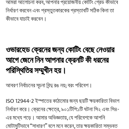
ক্রয়ের জন্য একটি পাঁচ-ধাপের গ্রহণযোগ্যতা চেকলিস্ট
আমরা আলোচনা করব, আপনার প্রয়োজনীয় কোটিং গ্রেড কীভাবে
নির্ধারণ করবেন এবং প্রস্তুতকারকের প্রস্তাবটি সঠিক কিনা তা
ধাপ ১: পৃষ্ঠতল প্রস্তুতি পরিদর্শন
কীভাবে যাচাই করবেন।
ধাপ ২: জলবায়ু পরিস্থিতি পরীক্ষা
ধাপ ৩: শুষ্ক ফিল্মের পুরুত্ব (DFT)
ধাপ ৪: বৈদ্যুতিক স্ফুলিঙ্গ (হলিডে) সনাক্তকরণ
ওভারহেড ক্রেনের জন্য কোটিং বেছে নেওয়ার
আগে জেনে নিন আপনার ক্রেনটি কী ধরনের
ধাপ ৫: আসঞ্জন পরীক্ষা
পরিস্থিতির সম্মুখীন হয়।
সাধারণ আবরণ ত্রুটি—এক নজরে বিচার করুন
আবরণ নির্বাচনের সূচনা বিন্দু রঙ নয়; বরং পরিবেশ।
আমরা যা করেছি
ISO 12944-2 ইস্পাতের কাঠামোর জন্য ছয়টি ক্ষয়কারিতা বিভাগ
FAQ
নির্ধারণ করে। ক্রেনের ক্ষেত্রে, ৯০১টিপি১টি ঘটনা সি২ এবং সি৪-
একটি স্ট্যান্ডার্ড ইনডোর ওভারহেড ক্রেনের ডিফল্ট কোটিং কী?
এর মধ্যে পড়ে। আমার অভিজ্ঞতায়, যে পরিবেশকে আপনি
মোটামুটিভাবে “সাধারণ” বলে মনে করেন, তার ক্ষয়কারিতা সম্ভবত
আমি কি পরিবেশ নির্বিশেষে সবচেয়ে পুরু সিস্টেমটি ব্যবহার