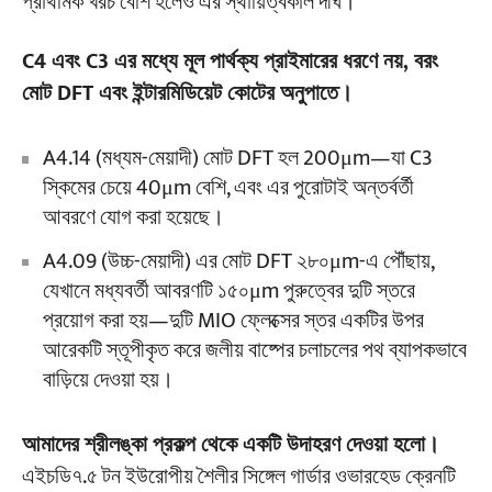
প্রাথমিক খরচ বেশি হলেও এর স্থায়িত্বকাল দীর্ঘ।
C4 এবং C3 এর মধ্যে মূল পার্থক্য প্রাইমারের ধরণে নয়, বরং
মোট DFT এবং ইন্টারমিডিয়েট কোটের অনুপাতে।
A4.14 (মধ্যম-মেয়াদী) মোট DFT হল 200μm—যা C3
স্কিমের চেয়ে 40μm বেশি, এবং এর পুরোটাই অন্তর্বর্তী
আবরণে যোগ করা হয়েছে।
A4.09 (উচ্চ-মেয়াদী) এর মোট DFT ২৮০μm-এ পৌঁছায়,
যেখানে মধ্যবর্তী আবরণটি ১৫০μm পুরুত্বের দুটি স্তরে
প্রয়োগ করা হয়—দুটি MIO ফ্লেক্সের স্তর একটির উপর
আরেকটি স্তূপীকৃত করে জলীয় বাষ্পের চলাচলের পথ ব্যাপকভাবে
বাড়িয়ে দেওয়া হয়।
আমাদের শ্রীলঙ্কা প্রকল্প থেকে একটি উদাহরণ দেওয়া হলো।
এইচডি৭.৫ টন ইউরোপীয় শৈলীর সিঙ্গেল গার্ডার ওভারহেড ক্রেনটি