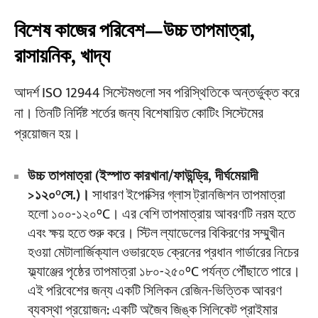
বিশেষ কাজের পরিবেশ—উচ্চ তাপমাত্রা,
রাসায়নিক, খাদ্য
আদর্শ ISO 12944 সিস্টেমগুলো সব পরিস্থিতিকে অন্তর্ভুক্ত করে
না। তিনটি নির্দিষ্ট শর্তের জন্য বিশেষায়িত কোটিং সিস্টেমের
প্রয়োজন হয়।
উচ্চ তাপমাত্রা (ইস্পাত কারখানা/ফাউন্ড্রি, দীর্ঘমেয়াদী
>১২০°সে.)।
সাধারণ ইপোক্সির গ্লাস ট্রানজিশন তাপমাত্রা
হলো ১০০-১২০°C। এর বেশি তাপমাত্রায় আবরণটি নরম হতে
এবং ক্ষয় হতে শুরু করে। স্টিল ল্যাডেলের বিকিরণের সম্মুখীন
হওয়া মেটালার্জিক্যাল ওভারহেড ক্রেনের প্রধান গার্ডারের নিচের
ফ্ল্যাঞ্জের পৃষ্ঠের তাপমাত্রা ১৮০-২৫০°C পর্যন্ত পৌঁছাতে পারে।
এই পরিবেশের জন্য একটি সিলিকন রেজিন-ভিত্তিক আবরণ
ব্যবস্থা প্রয়োজন: একটি অজৈব জিঙ্ক সিলিকেট প্রাইমার