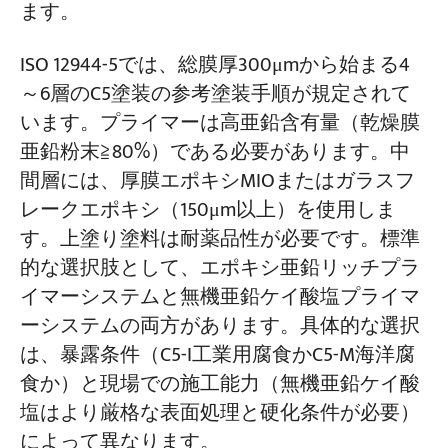
ます。
ISO 12944-5では、総膜厚300μmから始まる4
～6層のC5塗装の参考塗装手順が規定されて
います。プライマーは高亜鉛含有量（乾燥膜
亜鉛粉末≧80%）である必要があります。中
間層には、厚膜エポキシMIOまたはガラスフ
レークエポキシ（150μm以上）を使用しま
す。上塗り塗料は耐薬品性が必要です。標準
的な選択肢として、エポキシ亜鉛リッチプラ
イマーシステムと無機亜鉛ケイ酸塩プライマ
ーシステムの両方があります。具体的な選択
は、暴露条件（C5-I工業用腐食かC5-M海洋腐
食か）と現場での施工能力（無機亜鉛ケイ酸
塩はより厳格な表面処理と硬化条件が必要）
によって異なります。