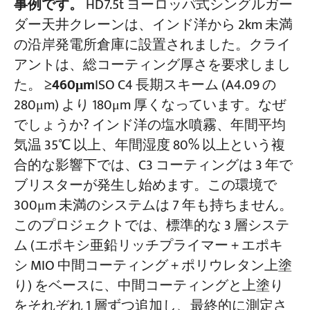
事例です。
HD7.5t ヨーロッパ式シングルガー
ダー天井クレーンは、インド洋から 2km 未満
の沿岸発電所倉庫に設置されました。クライ
アントは、総コーティング厚さを要求しまし
た。
≥460μm
ISO C4 長期スキーム (A4.09 の
280μm) より 180μm 厚くなっています。なぜ
でしょうか? インド洋の塩水噴霧、年間平均
気温 35℃ 以上、年間湿度 80% 以上という複
合的な影響下では、C3 コーティングは 3 年で
ブリスターが発生し始めます。この環境で
300μm 未満のシステムは 7 年も持ちません。
このプロジェクトでは、標準的な 3 層システ
ム (エポキシ亜鉛リッチプライマー + エポキ
シ MIO 中間コーティング + ポリウレタン上塗
り) をベースに、中間コーティングと上塗り
をそれぞれ 1 層ずつ追加し、最終的に測定さ