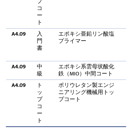
プ
コ
ー
ト
A4.09
入
エポキシ亜鉛リン酸塩
8
門
プライマー
書
A4.09
中
エポキシ系雲母状酸化
7
級
鉄（MIO）中間コート
A4.09
ト
ポリウレタン製エンジ
5
ッ
ニアリング機械用トッ
プ
プコート
コ
ー
ト