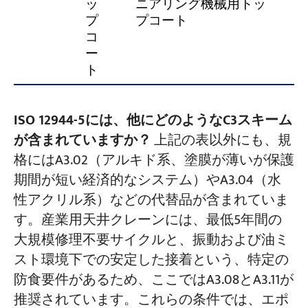
ッ
ニアリング機械用トッ
プ
プコート
コ
ー
ト
ISO 12944-5には、他にどのようなC3スキーム
が含まれていますか？
上記の表以外にも、規
格にはA3.02（アルキド系、塗膜が薄いが保護
期間が短い経済的なシステム）やA3.04（水
性アクリル系）などの代替品が含まれていま
す。産業用天井クレーンには、最低5年間の
大規模修理不要サイクルと、振動および油ミ
スト環境下での安定した接着という、特定の
防食要件があるため、ここではA3.08とA3.11が
推奨されています。これらの条件では、エポ