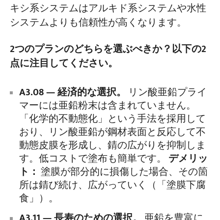
キシ系システムはアルキド系システムや水性
システムよりも信頼性が高くなります。
2つのプランのどちらを選ぶべきか？以下の2
点に注目してください。
A3.08 — 経済的な選択。
リン酸亜鉛プライ
マーには亜鉛粉末は含まれていません。
「化学的不動態化」という手法を採用して
おり、リン酸亜鉛が鋼材表面と反応して不
動態皮膜を形成し、錆の広がりを抑制しま
す。低コストで塗布も簡単です。
デメリッ
ト：
塗膜が部分的に損傷した場合、その箇
所は錆び続け、広がっていく（「塗膜下腐
食」）。
A3.11 — 長寿のための選択。
亜鉛を豊富に