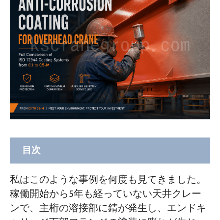
目次
天井クレーンの塗装を選ぶ前に、クレー
私はこのような事例を何度も見てきました。
ンがどのような環境にさらされているか
稼働開始から5年も経っていない天井クレー
を把握しましょう。
ンで、主桁の溶接部に錆が発生し、エンドキ