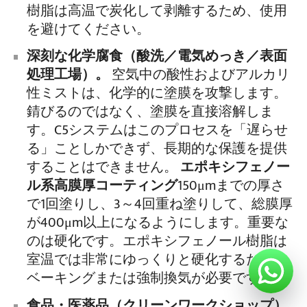
樹脂は高温で炭化して剥離するため、使用
を避けてください。
深刻な化学腐食（酸洗／電気めっき／表面
処理工場）。
空気中の酸性およびアルカリ
性ミストは、化学的に塗膜を攻撃します。
錆びるのではなく、塗膜を直接溶解しま
す。C5システムはこのプロセスを「遅らせ
る」ことしかできず、長期的な保護を提供
することはできません。
エポキシフェノー
ル系高膜厚コーティング
150μmまでの厚さ
で1回塗りし、3～4回重ね塗りして、総膜厚
が400μm以上になるようにします。重要な
のは硬化です。エポキシフェノール樹脂は
室温では非常にゆっくりと硬化するため、
ベーキングまたは強制換気が必要です。
食品・医薬品（クリーンワークショップ）