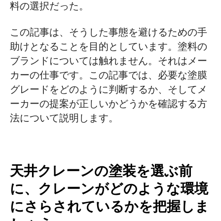
料の選択だった。
コーティングが適切に行われているかを
確認する方法：調達のための5段階の受入
この記事は、そうした事態を避けるための手
チェックリスト
助けとなることを目的としています。塗料の
ブランドについては触れません。それはメー
ステップ1：表面処理検査
カーの仕事です。この記事では、必要な塗膜
ステップ2：気候条件の確認
グレードをどのように判断するか、そしてメ
ステップ3：乾燥膜厚（DFT）
ーカーの提案が正しいかどうかを確認する方
法について説明します。
ステップ4：電気火花（休日）の検出
ステップ5：接着テスト
一般的なコーティング欠陥―一目で判断
天井クレーンの塗装を選ぶ前
に、クレーンがどのような環境
私たちが成し遂げたこと
にさらされているかを把握しま
よくある質問