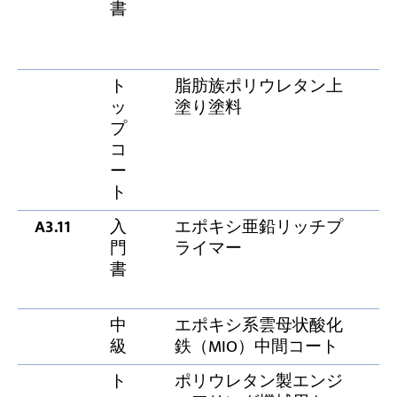
書
ト
脂肪族ポリウレタン上
4
ッ
塗り塗料
プ
コ
ー
ト
A3.11
入
エポキシ亜鉛リッチプ
6
門
ライマー
書
中
エポキシ系雲母状酸化
5
級
鉄（MIO）中間コート
ト
ポリウレタン製エンジ
5