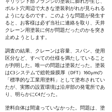
ャリッジ下部フランジの塗装に膨れが生じ、
表面処理—コーティング寿命の60%はこ
ボルト穴周辺で大きな塗装剥がれが見られる
れにかかっている
プロジェクト
ようになるのです。このような問題が発生す
ブラスト洗浄グレードの選び方
ブログ
ると、お客様は必ず当社に連絡を取り、天井
ニュース
最適な表面粗さの深さはどれくらいです
クレーン用塗装に何が問題だったのかを突き
アプリケーション
か？
会社概要
止めようとします。
お問い合わせ
コア比較：天井クレーン用ISO 12944コー
調査の結果、クレーンは容量、スパン、使用
ティングスキームをC3からC5-Mの環境に
区分など、すべての仕様を満たしていること
合わせて選択する方法
が判明した。唯一の問題は塗装だった。塗装
C3環境（一般産業） – ほとんどの屋内天
はC3システムで総乾燥膜厚（DFT）160μmの
井クレーンの標準規格
「標準的な工業用塗料」として塗布されてい
たが、実際の設置環境は沿岸部の発電所であ
C5環境（極度の腐食） – 化学、海洋、熱
り、明らかにC4だった。
帯沿岸
特殊な作業環境—高温、化学物質、食品
塗料自体は間違っていなかった。問題は、塗