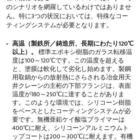
のシナリオを網羅しているわけではありませ
ん。特に3つの状況においては、特殊なコー
ティングシステムが必要となります。
高温（製鉄所／鋳造所、長期にわたり120℃
以上）。
標準エポキシ樹脂のガラス転移温
度は100～120℃です。この温度を超える
と、塗膜は軟化して劣化し始めます。製鋼
用取鍋からの放射熱にさらされる冶金用天
井クレーンの主桁の下部フランジは、表面
温度が180～250℃に達することがありま
す。このような環境では、シリコーン樹脂
をベースとしたコーティングシステムが必
要です。無機亜鉛ケイ酸塩プライマーは
400℃に耐え、シリコーンアルミニウムト
ップコートは200～300℃に耐えます。有機