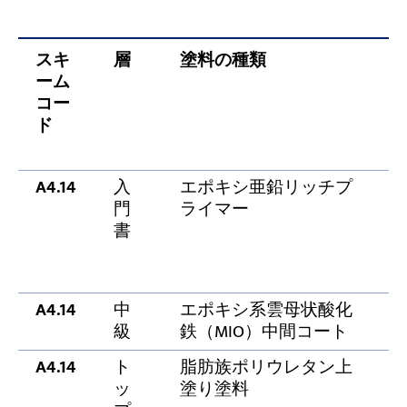
スキ
層
塗料の種類
ーム
コー
ド
A4.14
入
エポキシ亜鉛リッチプ
6
門
ライマー
書
A4.14
中
エポキシ系雲母状酸化
9
級
鉄（MIO）中間コート
A4.14
ト
脂肪族ポリウレタン上
5
ッ
塗り塗料