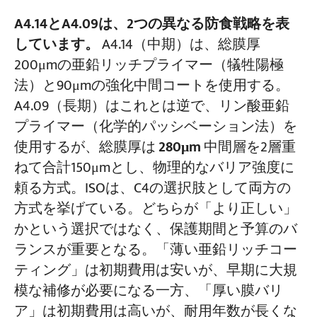
A4.14とA4.09は、2つの異なる防食戦略を表
しています。
A4.14（中期）は、総膜厚
200μmの亜鉛リッチプライマー（犠牲陽極
法）と90μmの強化中間コートを使用する。
A4.09（長期）はこれとは逆で、リン酸亜鉛
プライマー（化学的パッシベーション法）を
使用するが、総膜厚は
280μm
中間層を2層重
ねて合計150μmとし、物理的なバリア強度に
頼る方式。ISOは、C4の選択肢として両方の
方式を挙げている。どちらが「より正しい」
かという選択ではなく、保護期間と予算のバ
ランスが重要となる。「薄い亜鉛リッチコー
ティング」は初期費用は安いが、早期に大規
模な補修が必要になる一方、「厚い膜バリ
ア」は初期費用は高いが、耐用年数が長くな