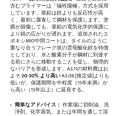
含むプライマーは「犠牲陽極」方式を採用
しています。亜鉛は鉄よりも反応性が高
く、最初に腐食して鋼材を保護します。塗
膜が損傷しても、亜鉛の電気化学的保護に
より錆の広がりが遅れます。追加されたエ
ポキシMIO中間コートは、タイルのように
重なり合うフレーク状の雲母酸化鉄を特徴
としており、水と酸素分子が鋼材に到達す
る前にさらに移動することを促し、物理的
なバリアを形成します。A3.11の材料費はお
よそ
20-30% より高い
A3.08 [推定値]よりも
低いが、保護期間を中程度（15年未満）か
ら高い（15年以上）に延長する。
簡単なアドバイス：
作業場に切削油、洗
浄剤、化学蒸気、または年間を通して湿