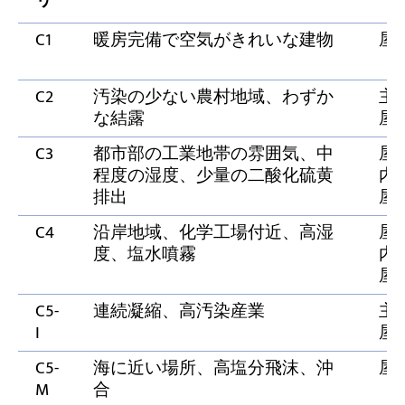
リ
C1
暖房完備で空気がきれいな建物
屋
C2
汚染の少ない農村地域、わずか
主
な結露
屋
C3
都市部の工業地帯の雰囲気、中
屋
程度の湿度、少量の二酸化硫黄
内/
排出
屋
C4
沿岸地域、化学工場付近、高湿
屋
度、塩水噴霧
内/
屋
C5-
連続凝縮、高汚染産業
主
I
屋
C5-
海に近い場所、高塩分飛沫、沖
屋
M
合