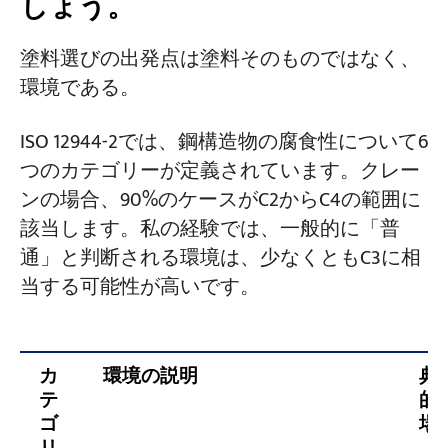
しょう。
標準的な屋内天井クレーンの標準塗装は
塗料選びの出発点は塗料そのものではなく、
何ですか？
環境である。
環境に関係なく、一番厚いシステムを使
っても大丈夫ですか？
ISO 12944-2では、鋼構造物の腐食性について6
溶融亜鉛めっきと塗装、どちらが良いで
つのカテゴリーが定義されています。クレー
しょうか？
ンの場合、90%のケースがC2からC4の範囲に
メーカーが提示したコーティングシステ
該当します。私の経験では、一般的に「普
ムが信頼できるものかどうか、どのよう
通」と判断される環境は、少なくともC3に相
に確認すればよいですか？
当する可能性が高いです。
コーティング剤は何年間錆びないことを
保証できますか？
カ
環境の説明
典
テ
的
ゴ
場