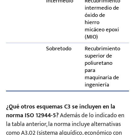
Intermedio
Recubrimiento
5
intermedio de
óxido de
hierro
micáceo epoxi
(MIO)
Sobretodo
Recubrimiento
5
superior de
poliuretano
para
maquinaria de
ingeniería
¿Qué otros esquemas C3 se incluyen en la
norma ISO 12944-5?
Además de lo indicado en
la tabla anterior, la norma incluye alternativas
como A3.02 (sistema alquídico, económico con