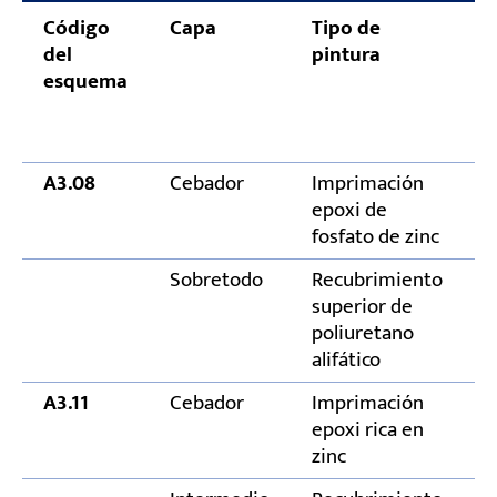
Código
Capa
Tipo de
E
del
pintura
d
esquema
p
s
(
A3.08
Cebador
Imprimación
8
epoxi de
fosfato de zinc
Sobretodo
Recubrimiento
4
superior de
poliuretano
alifático
A3.11
Cebador
Imprimación
6
epoxi rica en
zinc