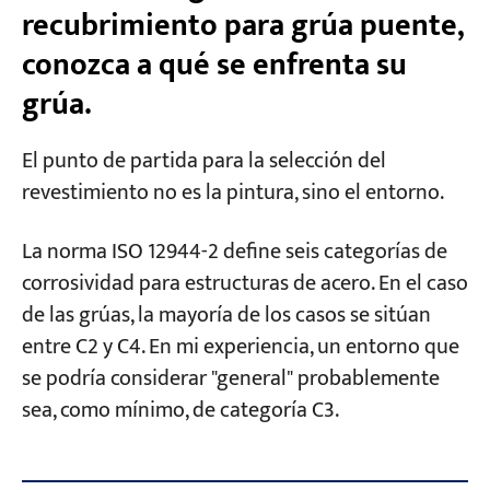
recubrimiento para grúa puente,
Paso 4: Detección de chispas eléctricas
(descargas)
conozca a qué se enfrenta su
Paso 5: Prueba de adhesión
grúa.
Defectos comunes en los recubrimientos:
El punto de partida para la selección del
identifíquelos de un vistazo.
revestimiento no es la pintura, sino el entorno.
Lo que hemos hecho
La norma ISO 12944-2 define seis categorías de
corrosividad para estructuras de acero. En el caso
Preguntas frecuentes
de las grúas, la mayoría de los casos se sitúan
¿Cuál es el revestimiento predeterminado
entre C2 y C4. En mi experiencia, un entorno que
para una grúa puente estándar de interior?
se podría considerar "general" probablemente
¿Puedo usar el sistema más grueso
sea, como mínimo, de categoría C3.
independientemente del entorno?
¿Qué es mejor, el galvanizado por inmersión