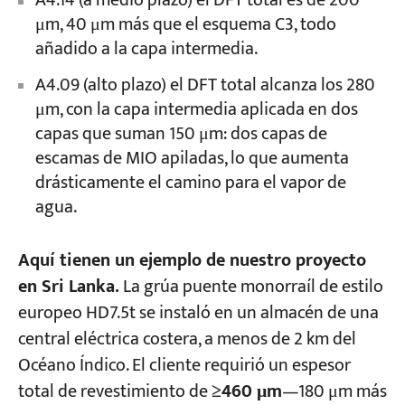
A4.14 (a medio plazo) el DFT total es de 200
μm, 40 μm más que el esquema C3, todo
añadido a la capa intermedia.
A4.09 (alto plazo) el DFT total alcanza los 280
μm, con la capa intermedia aplicada en dos
capas que suman 150 μm: dos capas de
escamas de MIO apiladas, lo que aumenta
drásticamente el camino para el vapor de
agua.
Aquí tienen un ejemplo de nuestro proyecto
en Sri Lanka.
La grúa puente monorraíl de estilo
europeo HD7.5t se instaló en un almacén de una
central eléctrica costera, a menos de 2 km del
Océano Índico. El cliente requirió un espesor
total de revestimiento de
≥460 μm
—180 μm más