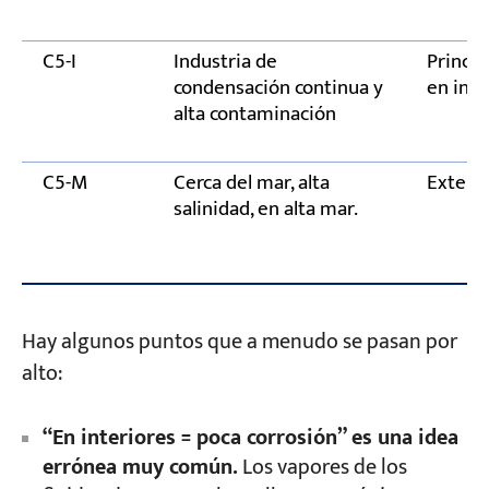
C5-I
Industria de
Princi
condensación continua y
en inte
alta contaminación
C5-M
Cerca del mar, alta
Exterio
salinidad, en alta mar.
Hay algunos puntos que a menudo se pasan por
alto:
“En interiores = poca corrosión” es una idea
errónea muy común.
Los vapores de los