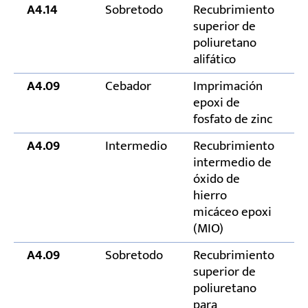
A4.14
Sobretodo
Recubrimiento
5
superior de
poliuretano
alifático
A4.09
Cebador
Imprimación
8
epoxi de
fosfato de zinc
A4.09
Intermedio
Recubrimiento
7
intermedio de
óxido de
hierro
micáceo epoxi
(MIO)
A4.09
Sobretodo
Recubrimiento
5
superior de
poliuretano
para