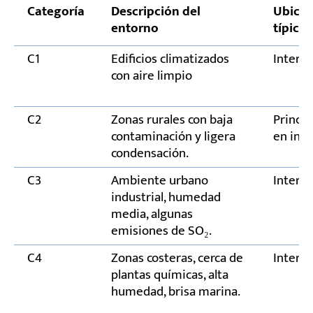
en caliente o el recubrimiento de pintura?
Categoría
Descripción del
Ubicac
entorno
típica
¿Cómo puedo verificar si el sistema de
recubrimiento que ofrece el fabricante es
C1
Edificios climatizados
Interio
fiable?
con aire limpio
¿Cuántos años puede garantizar un
recubrimiento que no se oxide?
C2
Zonas rurales con baja
Princi
contaminación y ligera
en inte
condensación.
C3
Ambiente urbano
Interio
industrial, humedad
media, algunas
emisiones de SO₂.
C4
Zonas costeras, cerca de
Interio
plantas químicas, alta
humedad, brisa marina.