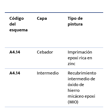
Código
Capa
Tipo de
E
del
pintura
d
esquema
p
s
(
A4.14
Cebador
Imprimación
6
epoxi rica en
zinc
A4.14
Intermedio
Recubrimiento
9
intermedio de
óxido de
hierro
micáceo epoxi
(MIO)