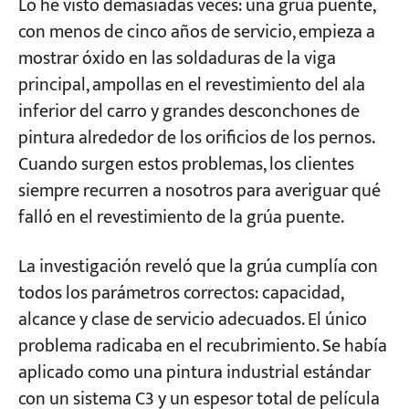
Lo he visto demasiadas veces: una grúa puente,
puente, conozca a qué se enfrenta su grúa.
con menos de cinco años de servicio, empieza a
Proyectos
mostrar óxido en las soldaduras de la viga
Preparación de la superficie: 60% de la vida
Blogs
principal, ampollas en el revestimiento del ala
útil del recubrimiento depende de esto
Noticias
Aplicaciones
inferior del carro y grandes desconchones de
Cómo elegir el grado de limpieza por chorro
Sobre nosotros
pintura alrededor de los orificios de los pernos.
Contáctenos
abrasivo
Cuando surgen estos problemas, los clientes
¿Cuál es la profundidad de rugosidad
siempre recurren a nosotros para averiguar qué
óptima?
falló en el revestimiento de la grúa puente.
Comparación de núcleos: Cómo elegir un
La investigación reveló que la grúa cumplía con
esquema de recubrimiento ISO 12944 para
todos los parámetros correctos: capacidad,
entornos de C3 a C5-M para su grúa puente
alcance y clase de servicio adecuados. El único
C3 Environment (Industria general): El
problema radicaba en el recubrimiento. Se había
estándar para la mayoría de las grúas puente
aplicado como una pintura industrial estándar
de interior.
con un sistema C3 y un espesor total de película