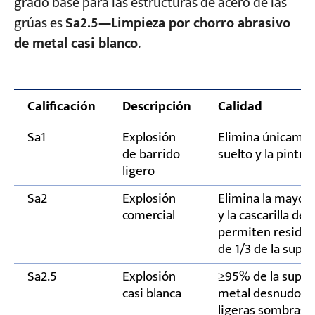
grado base para las estructuras de acero de las
grúas es
Sa2.5—Limpieza por chorro abrasivo
de metal casi blanco
.
Calificación
Descripción
Calidad
Sa1
Explosión
Elimina únicamen
de barrido
suelto y la pintura
ligero
Sa2
Explosión
Elimina la mayor 
comercial
y la cascarilla de
permiten residu
de 1/3 de la superf
Sa2.5
Explosión
≥95% de la super
casi blanca
metal desnudo; s
ligeras sombras.