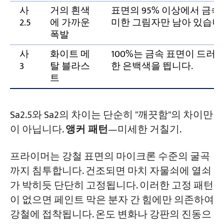
사
거의 흰색
표면의 95% 이상에서 금속
2.5
에 가까운
미한 그림자만 남아 있습니
폭발
사
화이트 메
100%는 금속 표면이 드러나
3
탈 블라스
한 은백색을 띕니다.
트
Sa2.5와 Sa2의 차이는 단순히 "깨끗함"의 차이만
이 아닙니다.
앵커 패턴
—미세한 거칠기.
프라이머는 강철 표면의 마이크론 수준의 굴곡
까지 침투합니다. 건조되면 마치 자물쇠에 열쇠
가 박히듯 단단히 고정됩니다. 이러한 고정 패턴
이 없으면 페인트 막은 분자 간 힘에만 의존하여
강철에 접착됩니다. 온도 변화나 강판의 진동으