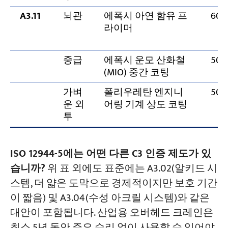
A3.11
뇌관
에폭시 아연 함유 프
60
라이머
중급
에폭시 운모 산화철
50
(MIO) 중간 코팅
가벼
폴리우레탄 엔지니
50
운 외
어링 기계 상도 코팅
투
ISO 12944-5에는 어떤 다른 C3 인증 제도가 있
습니까?
위 표 외에도 표준에는 A3.02(알키드 시
스템, 더 얇은 도막으로 경제적이지만 보호 기간
이 짧음) 및 A3.04(수성 아크릴 시스템)와 같은
대안이 포함됩니다. 산업용 오버헤드 크레인은
최소 5년 동안 주요 수리 없이 사용할 수 있어야