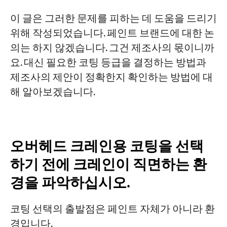
법: 구매 담당자를 위한 5단계 승인 체크리
스트
이 글은 그러한 문제를 피하는 데 도움을 드리기
위해 작성되었습니다. 페인트 브랜드에 대한 논
1단계: 표면 준비 및 검사
의는 하지 않겠습니다. 그건 제조사의 몫이니까
2단계: 기후 조건 점검
요. 대신 필요한 코팅 등급을 결정하는 방법과
제조사의 제안이 정확한지 확인하는 방법에 대
3단계: 건조막 두께(DFT) 측정
해 알아보겠습니다.
4단계: 전기 스파크(휴대용) 감지
5단계: 접착력 테스트
흔히 발생하는 코팅 결함 - 한눈에 파악하기
오버헤드 크레인용 코팅을 선택
하기 전에 크레인이 직면하는 환
우리가 한 일
경을 파악하십시오.
자주 묻는 질문
코팅 선택의 출발점은 페인트 자체가 아니라 환
일반적인 실내용 오버헤드 크레인의 기본
경입니다.