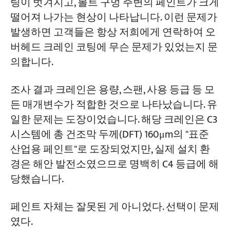
팅이 벗겨지고, 볼트 구멍 주변의 페인트가 크게
에 있습니다.
떨어져 나가는 현상이 나타납니다. 이런 문제가
블라스트 클리닝 등급 선택 방법
프로젝트
발생하면 고객들은 항상 저희에게 연락하여 오
블로그
최적의 표면 거칠기 깊이는 얼마입니까?
버헤드 크레인 코팅에 무슨 문제가 있었는지 문
뉴스
의합니다.
응용
핵심 비교: C3부터 C5-M까지의 환경에 적합
회사 소개
문의하기
한 ISO 12944 코팅 체계를 오버헤드 크레인
조사 결과 크레인은 용량, 스팬, 사용 등급 등 모
에 적용하는 방법
든 매개변수가 적합한 것으로 나타났습니다. 유
일한 문제는 도장이었습니다. 해당 크레인은 C3
C3 환경(일반 산업) – 대부분의 실내 오버헤
드 크레인에 적용되는 표준
시스템에 총 건조막 두께(DFT) 160μm의 "표준
산업용 페인트"로 도장되었지만, 실제 설치 환
C5 환경(극심한 부식) – 화학, 해양, 열대 연
경은 해안 발전소였으므로 명백히 C4 등급에 해
안
당했습니다.
특수 작업 환경 - 고온, 화학물질, 식품
페인트 자체는 잘못된 게 아니었다. 선택이 문제
코팅 작업이 제대로 되었는지 확인하는 방
였다.