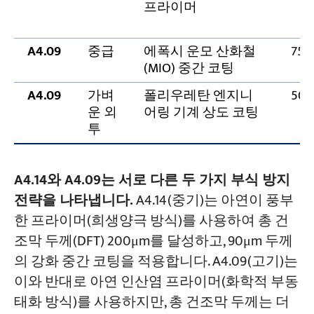
프라이머
A4.09
중급
에폭시 운모 산화철
75
(MIO) 중간 코팅
A4.09
가벼
폴리우레탄 엔지니
50
운 외
어링 기계 상도 코팅
투
A4.14와 A4.09는 서로 다른 두 가지 부식 방지
전략을 나타냅니다.
A4.14(중기)는 아연이 풍부
한 프라이머(희생양극 방식)를 사용하여 총 건
조막 두께(DFT) 200μm를 달성하고, 90μm 두께
의 강화 중간 코팅을 적용합니다. A4.09(고기)는
이와 반대로 아연 인산염 프라이머(화학적 부동
태화 방식)를 사용하지만, 총 건조막 두께는 더