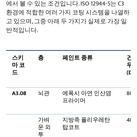
에서 볼 수 있는 조건입니다. ISO 12944-5는 C3
환경에 적합한 여러 가지 코팅 시스템을 나열하
고 있으며, 그중 아래 두 가지가 실제로 가장 일
반적입니다.
스키
층
페인트 종류
건
마 코
두
드
(DFT
A3.08
뇌관
에폭시 아연 인산염
80
프라이머
가벼
지방족 폴리우레탄
40
운 외
탑코트
투