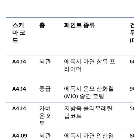
스키
층
페인트 종류
건
마 코
두
드
(DF
A4.14
뇌관
에폭시 아연 함유 프
60
라이머
A4.14
중급
에폭시 운모 산화철
90
(MIO) 중간 코팅
A4.14
가벼
지방족 폴리우레탄
50
운 외
탑코트
투
A4.09
뇌관
에폭시 아연 인산염
80