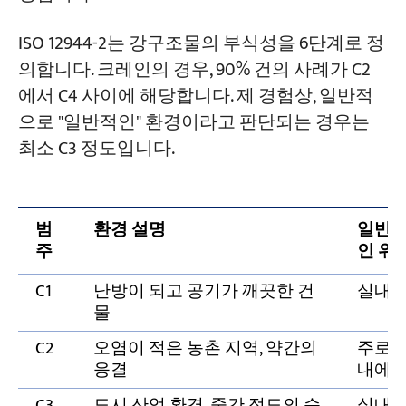
코팅은 무엇입니까?
주변 환경에 상관없이 가장 두꺼운 시스템
ISO 12944-2는 강구조물의 부식성을 6단계로 정
을 사용해도 될까요?
의합니다. 크레인의 경우, 90% 건의 사례가 C2
에서 C4 사이에 해당합니다. 제 경험상, 일반적
용융 아연 도금과 페인트 코팅 중 어느 것이
더 나을까요?
으로 "일반적인" 환경이라고 판단되는 경우는
최소 C3 정도입니다.
제조업체가 제시한 코팅 시스템이 신뢰할
만한지 어떻게 확인할 수 있을까요?
코팅 처리 후 몇 년 동안 녹이 슬지 않는다는
범
환경 설명
일반
것을 보장할 수 있나요?
주
인 위
C1
난방이 되고 공기가 깨끗한 건
실내
물
C2
오염이 적은 농촌 지역, 약간의
주로 
응결
내에
C3
도시 산업 환경, 중간 정도의 습
실내/