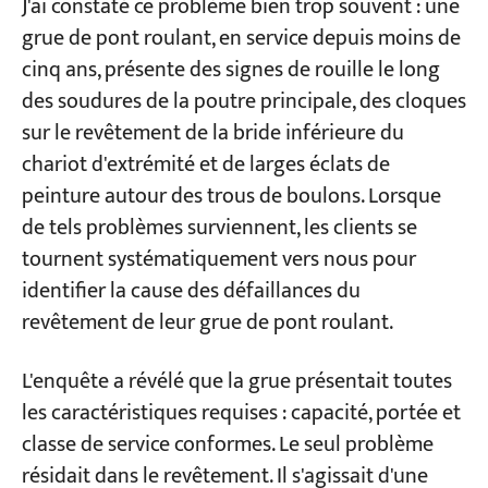
J'ai constaté ce problème bien trop souvent : une
roulant, renseignez-vous sur les contraintes
grue de pont roulant, en service depuis moins de
auxquelles votre pont roulant est exposé.
Projets
cinq ans, présente des signes de rouille le long
Blogs
des soudures de la poutre principale, des cloques
Préparation de surface — La durée de vie du
Nouvelles
Demandes
sur le revêtement de la bride inférieure du
revêtement dépend de ceci (60%).
À propos de nous
chariot d'extrémité et de larges éclats de
Contactez-nous
Comment choisir le grade de sablage ?
peinture autour des trous de boulons. Lorsque
Quelle est la profondeur de rugosité
de tels problèmes surviennent, les clients se
optimale ?
tournent systématiquement vers nous pour
identifier la cause des défaillances du
Comparatif des revêtements : Comment
revêtement de leur grue de pont roulant.
choisir un revêtement conforme à la norme
ISO 12944 pour les environnements de classe
L'enquête a révélé que la grue présentait toutes
C3 à C5-M pour votre pont roulant
les caractéristiques requises : capacité, portée et
C3 Environnement (Industrie générale) – La
classe de service conformes. Le seul problème
norme pour la plupart des ponts roulants
résidait dans le revêtement. Il s'agissait d'une