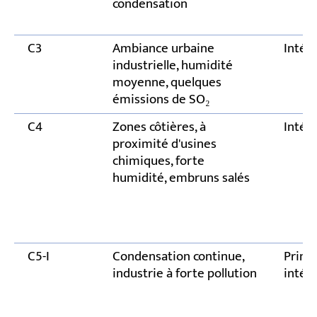
condensation
C3
Ambiance urbaine
Intér
industrielle, humidité
moyenne, quelques
émissions de SO₂
C4
Zones côtières, à
Intér
proximité d'usines
chimiques, forte
humidité, embruns salés
C5-I
Condensation continue,
Princ
industrie à forte pollution
intéri