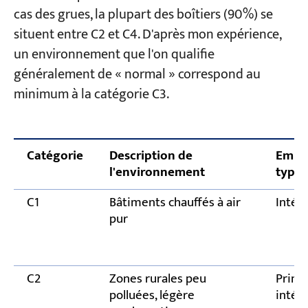
Quelle est la meilleure solution : la
cas des grues, la plupart des boîtiers (90%) se
galvanisation à chaud ou le revêtement par
situent entre C2 et C4. D'après mon expérience,
peinture ?
un environnement que l'on qualifie
généralement de « normal » correspond au
Comment puis-je vérifier si le système de
revêtement proposé par le fabricant est
minimum à la catégorie C3.
fiable ?
Combien d'années un revêtement peut-il
garantir l'absence de rouille ?
Catégorie
Description de
Empl
l'environnement
typiq
C1
Bâtiments chauffés à air
Intéri
pur
C2
Zones rurales peu
Princ
polluées, légère
intéri