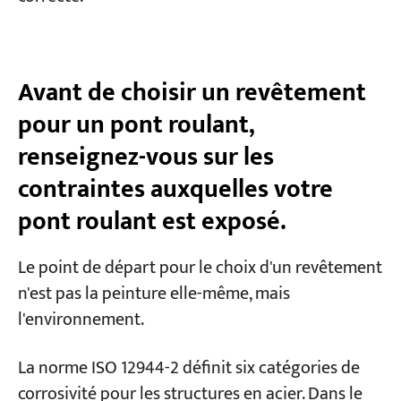
Étape 3 : Épaisseur du film sec (DFT)
Étape 4 : Détection des étincelles
électriques (périodes fériées)
Avant de choisir un revêtement
Étape 5 : Test d'adhérence
pour un pont roulant,
Défauts de revêtement
renseignez-vous sur les
courants — Évaluation rapide
contraintes auxquelles votre
pont roulant est exposé.
Ce que nous avons fait
FAQ
Le point de départ pour le choix d'un revêtement
n'est pas la peinture elle-même, mais
Quel est le revêtement standard pour un
l'environnement.
pont roulant d'intérieur standard ?
Puis-je simplement utiliser le système le plus
La norme ISO 12944-2 définit six catégories de
épais, quel que soit l'environnement ?
corrosivité pour les structures en acier. Dans le