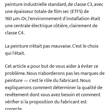
d'intérieur
peinture industrielle standard, de classe C3, avec
Environnement C5 (Corrosion extrême) –
une épaisseur totale de film sec (ETFS) de
Chimique, en mer, côtier tropical
160 µm. Or, l'environnement d'installation était
une centrale électrique côtière, clairement de
Conditions de travail particulières :
classe C4.
températures élevées, produits chimiques,
aliments
La peinture n'était pas mauvaise. C'est le choix
qui l'était.
Comment vérifier la qualité du revêtement :
une liste de contrôle d’acceptation en cinq
Cet article a pour but de vous aider à éviter ce
étapes pour l’approvisionnement
problème. Nous n'aborderons pas les marques de
peinture — c'est le rôle du fabricant. Nous
Étape 1 : Inspection de la préparation de
surface
expliquerons comment déterminer la qualité de
revêtement dont vous avez besoin et comment
Étape 2 : Vérification des conditions
vérifier si la proposition du fabricant est
climatiques
correcte.