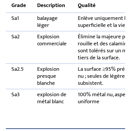
Grade
Description
Qualité
Sa1
balayage
Enlève uniquement la r
léger
superficielle et la vieil
Sa2
Explosion
Élimine la majeure part
commerciale
rouille et des calamines
sont tolérés sur un m
tiers de la surface.
Sa2.5
Explosion
La surface ≥95% prése
presque
nu ; seules de légères
blanche
subsistent.
Sa3
explosion de
100% métal nu, aspect 
métal blanc
uniforme