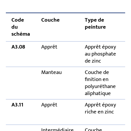
Code
Couche
Type de
É
du
peinture
d
schéma
s
A3.08
Apprêt
Apprêt époxy
au phosphate
de zinc
Manteau
Couche de
finition en
polyuréthane
aliphatique
A3.11
Apprêt
Apprêt époxy
riche en zinc
Intermédiaire
Couche