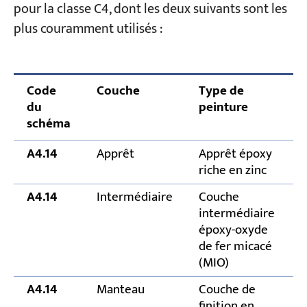
pour la classe C4, dont les deux suivants sont les
plus couramment utilisés :
Code
Couche
Type de
É
du
peinture
d
schéma
s
A4.14
Apprêt
Apprêt époxy
riche en zinc
A4.14
Intermédiaire
Couche
intermédiaire
époxy-oxyde
de fer micacé
(MIO)
A4.14
Manteau
Couche de
finition en