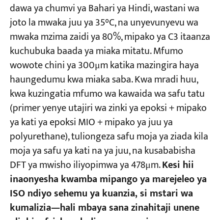
dawa ya chumvi ya Bahari ya Hindi, wastani wa
joto la mwaka juu ya 35°C, na unyevunyevu wa
mwaka mzima zaidi ya 80%, mipako ya C3 itaanza
kuchubuka baada ya miaka mitatu. Mfumo
wowote chini ya 300μm katika mazingira haya
haungedumu kwa miaka saba. Kwa mradi huu,
kwa kuzingatia mfumo wa kawaida wa safu tatu
(primer yenye utajiri wa zinki ya epoksi + mipako
ya kati ya epoksi MIO + mipako ya juu ya
polyurethane), tuliongeza safu moja ya ziada kila
moja ya safu ya kati na ya juu, na kusababisha
DFT ya mwisho iliyopimwa ya 478μm.
Kesi hii
inaonyesha kwamba mipango ya marejeleo ya
ISO ndiyo sehemu ya kuanzia, si mstari wa
kumalizia—hali mbaya sana zinahitaji unene