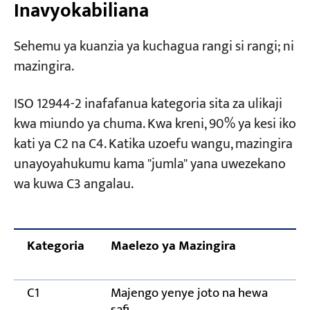
Inavyokabiliana
Tumefanya nini
Maswali Yanayoulizwa Mara kwa Mara
Sehemu ya kuanzia ya kuchagua rangi si rangi; ni
mazingira.
Je, mipako chaguo-msingi ya kreni ya
kawaida ya ndani ya juu ni ipi?
ISO 12944-2 inafafanua kategoria sita za ulikaji
Je, ninaweza kutumia mfumo mnene zaidi
kwa miundo ya chuma. Kwa kreni, 90% ya kesi iko
bila kujali mazingira?
kati ya C2 na C4. Katika uzoefu wangu, mazingira
Ni ipi bora zaidi, galvanizing ya kuchovya
unayoyahukumu kama "jumla" yana uwezekano
moto au mipako ya rangi?
wa kuwa C3 angalau.
Ninawezaje kuthibitisha kama mfumo wa
mipako ulionukuliwa na mtengenezaji
unaaminika?
Kategoria
Maelezo ya Mazingira
Je, mipako inaweza kuhakikisha hakuna kutu
kwa miaka mingapi?
C1
Majengo yenye joto na hewa
safi