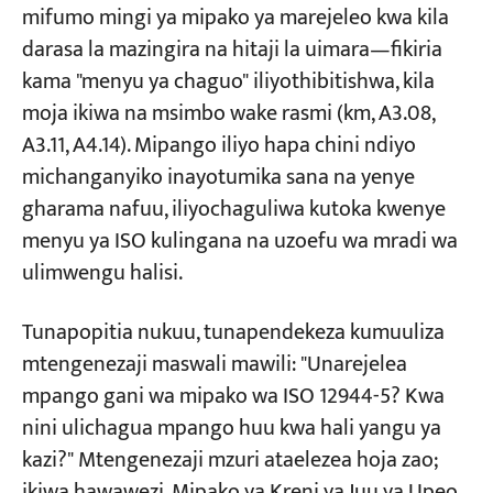
mifumo mingi ya mipako ya marejeleo kwa kila
darasa la mazingira na hitaji la uimara—fikiria
kama "menyu ya chaguo" iliyothibitishwa, kila
moja ikiwa na msimbo wake rasmi (km, A3.08,
A3.11, A4.14). Mipango iliyo hapa chini ndiyo
michanganyiko inayotumika sana na yenye
gharama nafuu, iliyochaguliwa kutoka kwenye
menyu ya ISO kulingana na uzoefu wa mradi wa
ulimwengu halisi.
Tunapopitia nukuu, tunapendekeza kumuuliza
mtengenezaji maswali mawili: "Unarejelea
mpango gani wa mipako wa ISO 12944-5? Kwa
nini ulichagua mpango huu kwa hali yangu ya
kazi?" Mtengenezaji mzuri ataelezea hoja zao;
ikiwa hawawezi, Mipako ya Kreni ya Juu ya Upeo