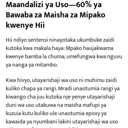
Maandalizi ya Uso—60% ya
Bawaba za Maisha za Mipako
kwenye Hii
Hii ndiyo sentensi ninayotaka ukumbuke zaidi
kutoka kwa makala haya: Mpako haujakwama
kwenye bamba la chuma; umefungwa kwa nguvu
ya nanga ya mitambo.
Kwa hivyo, utayarishaji wa uso ni muhimu zaidi
kuliko chapa ya rangi. Mradi unaotumia rangi ya
kiwango cha juu kutoka nje yenye utayarishaji
duni wa uso utakuwa na maisha mafupi ya
kuzuia kutu kuliko ule unaotumia epoxy ya
kawaida ya nyumbani lakini utayarishaji wa uso