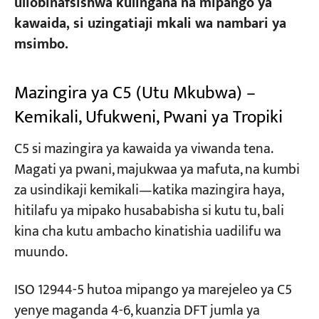
uliobinafsishwa kulingana na mipango ya
kawaida, si uzingatiaji mkali wa nambari ya
msimbo.
Mazingira ya C5 (Utu Mkubwa) –
Kemikali, Ufukweni, Pwani ya Tropiki
C5 si mazingira ya kawaida ya viwanda tena.
Magati ya pwani, majukwaa ya mafuta, na kumbi
za usindikaji kemikali—katika mazingira haya,
hitilafu ya mipako husababisha si kutu tu, bali
kina cha kutu ambacho kinatishia uadilifu wa
muundo.
ISO 12944-5 hutoa mipango ya marejeleo ya C5
yenye maganda 4-6, kuanzia DFT jumla ya