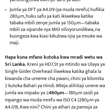
Jumla ya DFT ya A4.09 (ya muda mrefu) hufikia
280μm, huku safu ya kati ikiwekwa katika
tabaka mbili zenye jumla ya 150μm—tabaka
mbili za vipande vya MIO vilivyorundikwa, na
kuongeza kwa kiasi kikubwa njia ya mvuke wa
maji.
Hapa kuna mfano kutoka kwa mradi wetu wa
Sri Lanka.
Kreni ya HD7.5t ya mtindo wa Ulaya ya
Single Girder Overhead iliwekwa katika ghala la
kiwanda cha umeme cha pwani, chini ya kilomita
2 kutoka Bahari ya Hindi. Mteja alihitaji unene wa
jumla wa mipako ya
≥460μm
—180μm zaidi ya
mpango wa muda mrefu wa ISO C4 (280μm ya
A4.09). Kwa nini? Chini ya athari za pamoja za