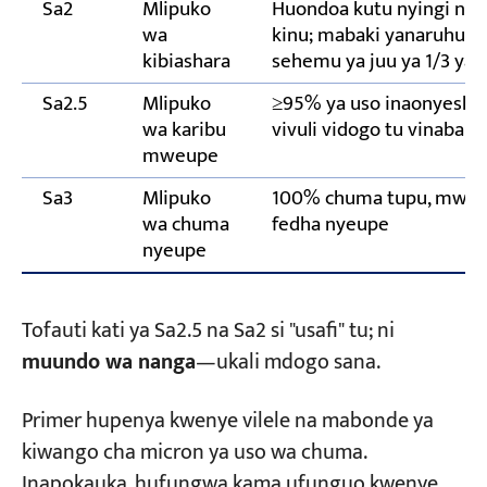
Sa2
Mlipuko
Huondoa kutu nyingi na 
wa
kinu; mabaki yanaruhus
kibiashara
sehemu ya juu ya 1/3 ya 
Sa2.5
Mlipuko
≥95% ya uso inaonyesha
wa karibu
vivuli vidogo tu vinabaki
mweupe
Sa3
Mlipuko
100% chuma tupu, mwon
wa chuma
fedha nyeupe
nyeupe
Tofauti kati ya Sa2.5 na Sa2 si "usafi" tu; ni
muundo wa nanga
—ukali mdogo sana.
Primer hupenya kwenye vilele na mabonde ya
kiwango cha micron ya uso wa chuma.
Inapokauka, hufungwa kama ufunguo kwenye