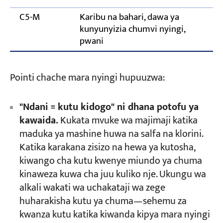
C5-M
Karibu na bahari, dawa ya
kunyunyizia chumvi nyingi,
pwani
Pointi chache mara nyingi hupuuzwa:
"Ndani = kutu kidogo" ni dhana potofu ya
kawaida.
Kukata mvuke wa majimaji katika
maduka ya mashine huwa na salfa na klorini.
Katika karakana zisizo na hewa ya kutosha,
kiwango cha kutu kwenye miundo ya chuma
kinaweza kuwa cha juu kuliko nje. Ukungu wa
alkali wakati wa uchakataji wa zege
huharakisha kutu ya chuma—sehemu za
kwanza kutu katika kiwanda kipya mara nyingi