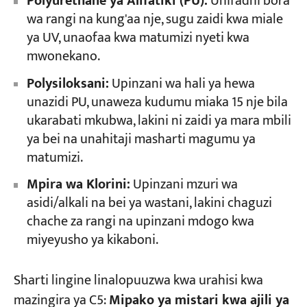
Polyurethane ya Alifatiki (PU):
Uhifadhi bora
wa rangi na kung'aa nje, sugu zaidi kwa miale
ya UV, unaofaa kwa matumizi nyeti kwa
mwonekano.
Polysiloksani:
Upinzani wa hali ya hewa
unazidi PU, unaweza kudumu miaka 15 nje bila
ukarabati mkubwa, lakini ni zaidi ya mara mbili
ya bei na unahitaji masharti magumu ya
matumizi.
Mpira wa Klorini:
Upinzani mzuri wa
asidi/alkali na bei ya wastani, lakini chaguzi
chache za rangi na upinzani mdogo kwa
miyeyusho ya kikaboni.
Sharti lingine linalopuuzwa kwa urahisi kwa
mazingira ya C5:
Mipako ya mistari kwa ajili ya