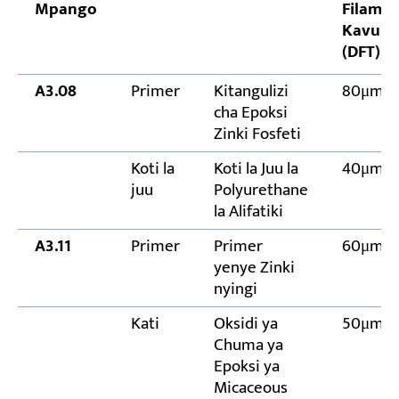
Mpango
Filamu
Kavu
(DFT)
A3.08
Primer
Kitangulizi
80μm
cha Epoksi
Zinki Fosfeti
Koti la
Koti la Juu la
40μm
juu
Polyurethane
la Alifatiki
A3.11
Primer
Primer
60μm
yenye Zinki
nyingi
Kati
Oksidi ya
50μm
Chuma ya
Epoksi ya
Micaceous