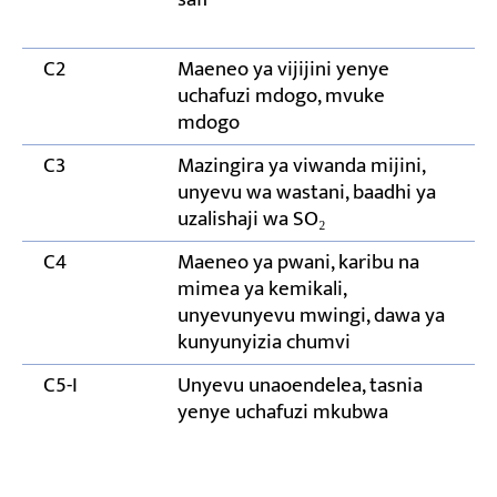
C2
Maeneo ya vijijini yenye
uchafuzi mdogo, mvuke
mdogo
C3
Mazingira ya viwanda mijini,
unyevu wa wastani, baadhi ya
uzalishaji wa SO₂
C4
Maeneo ya pwani, karibu na
mimea ya kemikali,
unyevunyevu mwingi, dawa ya
kunyunyizia chumvi
C5-I
Unyevu unaoendelea, tasnia
yenye uchafuzi mkubwa