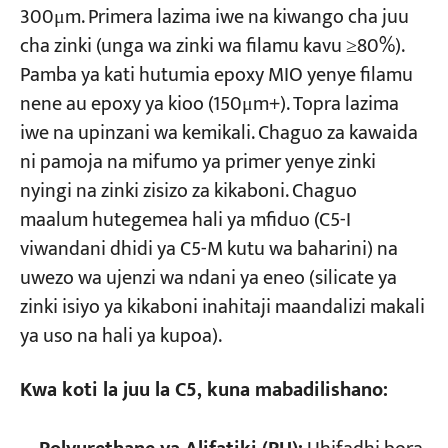
300μm. Primera lazima iwe na kiwango cha juu
cha zinki (unga wa zinki wa filamu kavu ≥80%).
Pamba ya kati hutumia epoxy MIO yenye filamu
nene au epoxy ya kioo (150μm+). Topra lazima
iwe na upinzani wa kemikali. Chaguo za kawaida
ni pamoja na mifumo ya primer yenye zinki
nyingi na zinki zisizo za kikaboni. Chaguo
maalum hutegemea hali ya mfiduo (C5-I
viwandani dhidi ya C5-M kutu wa baharini) na
uwezo wa ujenzi wa ndani ya eneo (silicate ya
zinki isiyo ya kikaboni inahitaji maandalizi makali
ya uso na hali ya kupoa).
Kwa koti la juu la C5, kuna mabadilishano: