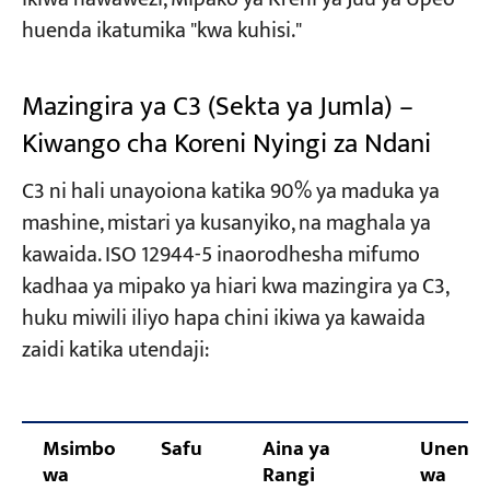
huenda ikatumika "kwa kuhisi."
Mazingira ya C3 (Sekta ya Jumla) –
Kiwango cha Koreni Nyingi za Ndani
C3 ni hali unayoiona katika 90% ya maduka ya
mashine, mistari ya kusanyiko, na maghala ya
kawaida. ISO 12944-5 inaorodhesha mifumo
kadhaa ya mipako ya hiari kwa mazingira ya C3,
huku miwili iliyo hapa chini ikiwa ya kawaida
zaidi katika utendaji:
Msimbo
Safu
Aina ya
Unene
wa
Rangi
wa