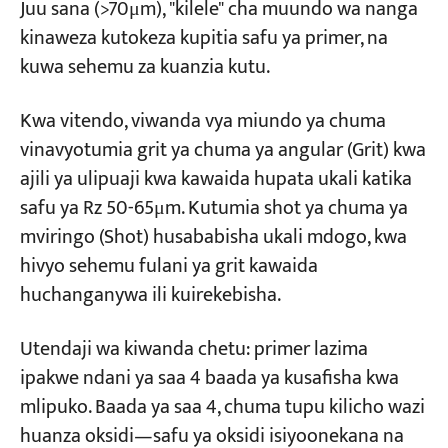
Juu sana (>70μm), "kilele" cha muundo wa nanga
kinaweza kutokeza kupitia safu ya primer, na
kuwa sehemu za kuanzia kutu.
Kwa vitendo, viwanda vya miundo ya chuma
vinavyotumia grit ya chuma ya angular (Grit) kwa
ajili ya ulipuaji kwa kawaida hupata ukali katika
safu ya Rz 50-65μm. Kutumia shot ya chuma ya
mviringo (Shot) husababisha ukali mdogo, kwa
hivyo sehemu fulani ya grit kawaida
huchanganywa ili kuirekebisha.
Utendaji wa kiwanda chetu: primer lazima
ipakwe ndani ya saa 4 baada ya kusafisha kwa
mlipuko. Baada ya saa 4, chuma tupu kilicho wazi
huanza oksidi—safu ya oksidi isiyoonekana na