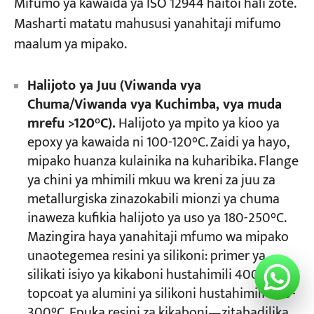
Mifumo ya kawaida ya ISO 12944 haitoi hali zote.
Masharti matatu mahususi yanahitaji mifumo
maalum ya mipako.
Halijoto ya Juu (Viwanda vya
Chuma/Viwanda vya Kuchimba, vya muda
mrefu >120°C).
Halijoto ya mpito ya kioo ya
epoxy ya kawaida ni 100-120°C. Zaidi ya hayo,
mipako huanza kulainika na kuharibika. Flange
ya chini ya mhimili mkuu wa kreni za juu za
metallurgiska zinazokabili mionzi ya chuma
inaweza kufikia halijoto ya uso ya 180-250°C.
Mazingira haya yanahitaji mfumo wa mipako
unaotegemea resini ya silikoni: primer ya
silikati isiyo ya kikaboni hustahimili 400°C, na
topcoat ya alumini ya silikoni hustahimili 200-
300°C. Epuka resini za kikaboni—zitabadilika