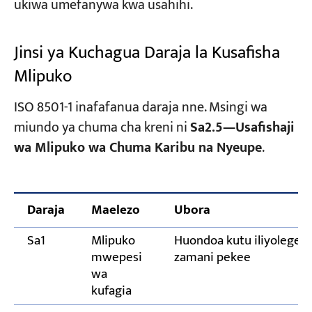
ukiwa umefanywa kwa usahihi.
Jinsi ya Kuchagua Daraja la Kusafisha
Mlipuko
ISO 8501-1 inafafanua daraja nne. Msingi wa
miundo ya chuma cha kreni ni
Sa2.5—Usafishaji
wa Mlipuko wa Chuma Karibu na Nyeupe
.
Daraja
Maelezo
Ubora
Sa1
Mlipuko
Huondoa kutu iliyolegea 
mwepesi
zamani pekee
wa
kufagia