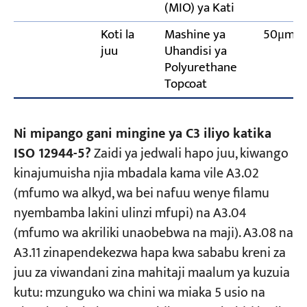
(MIO) ya Kati
Koti la
Mashine ya
50μm
juu
Uhandisi ya
Polyurethane
Topcoat
Ni mipango gani mingine ya C3 iliyo katika
ISO 12944-5?
Zaidi ya jedwali hapo juu, kiwango
kinajumuisha njia mbadala kama vile A3.02
(mfumo wa alkyd, wa bei nafuu wenye filamu
nyembamba lakini ulinzi mfupi) na A3.04
(mfumo wa akriliki unaobebwa na maji). A3.08 na
A3.11 zinapendekezwa hapa kwa sababu kreni za
juu za viwandani zina mahitaji maalum ya kuzuia
kutu: mzunguko wa chini wa miaka 5 usio na