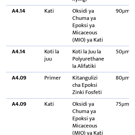
A4.14
Kati
Oksidi ya
90μm
Chuma ya
Epoksi ya
Micaceous
(MIO) ya Kati
A4.14
Koti la
Koti la Juu la
50μm
juu
Polyurethane
la Alifatiki
A4.09
Primer
Kitangulizi
80μm
cha Epoksi
Zinki Fosfeti
A4.09
Kati
Oksidi ya
75μm
Chuma ya
Epoksi ya
Micaceous
(MIO) ya Kati