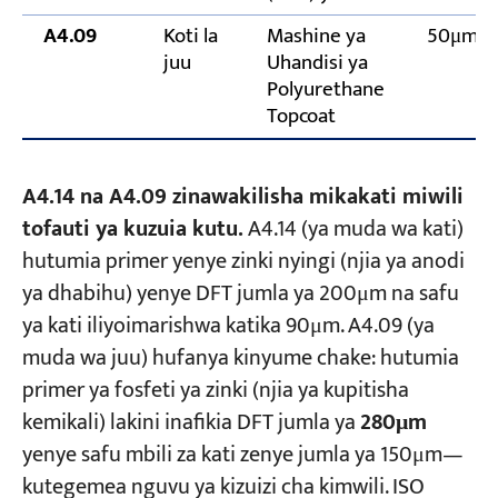
A4.09
Koti la
Mashine ya
50μm
juu
Uhandisi ya
Polyurethane
Topcoat
A4.14 na A4.09 zinawakilisha mikakati miwili
tofauti ya kuzuia kutu.
A4.14 (ya muda wa kati)
hutumia primer yenye zinki nyingi (njia ya anodi
ya dhabihu) yenye DFT jumla ya 200μm na safu
ya kati iliyoimarishwa katika 90μm. A4.09 (ya
muda wa juu) hufanya kinyume chake: hutumia
primer ya fosfeti ya zinki (njia ya kupitisha
kemikali) lakini inafikia DFT jumla ya
280μm
yenye safu mbili za kati zenye jumla ya 150μm—
kutegemea nguvu ya kizuizi cha kimwili. ISO