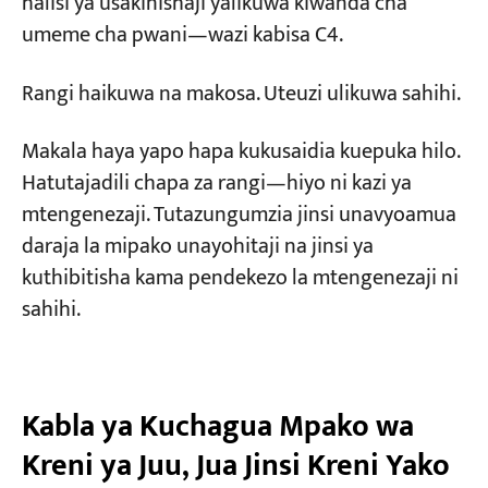
halisi ya usakinishaji yalikuwa kiwanda cha
umeme cha pwani—wazi kabisa C4.
Jinsi ya Kuthibitisha Kama Mipako
Imefanywa Vizuri: Orodha ya Kukubali Hatua
Rangi haikuwa na makosa. Uteuzi ulikuwa sahihi.
Tano kwa Ununuzi
Makala haya yapo hapa kukusaidia kuepuka hilo.
Hatua ya 1: Ukaguzi wa Maandalizi ya Uso
Hatutajadili chapa za rangi—hiyo ni kazi ya
Hatua ya 2: Ukaguzi wa Hali ya Hewa
mtengenezaji. Tutazungumzia jinsi unavyoamua
Hatua ya 3: Unene wa Filamu Kavu (DFT)
daraja la mipako unayohitaji na jinsi ya
kuthibitisha kama pendekezo la mtengenezaji ni
Hatua ya 4: Kugundua Cheche za Umeme
sahihi.
(Likizo)
Hatua ya 5: Jaribio la Kushikamana
Kasoro za Kawaida za Mipako—Amua kwa
Kabla ya Kuchagua Mpako wa
Muhtasari
Kreni ya Juu, Jua Jinsi Kreni Yako