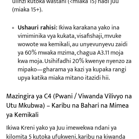
ulinzi kutoka wastani (<miaka 15) hadi juu
(miaka 15+).
Ushauri rahisi:
Ikiwa karakana yako ina
vimiminika vya kukata, visafishaji, mvuke
wowote wa kemikali, au unyevunyevu zaidi
ya 60% mwaka mzima, chagua A3.11 moja
kwa moja. Usihifadhi 20% kwenye nyenzo za
mipako—gharama ya kazi ya kupaka rangi
upya katika miaka mitano itazidi hii.
Mazingira ya C4 (Pwani / Viwanda Vilivyo na
Utu Mkubwa) – Karibu na Bahari na Mimea
ya Kemikali
Ikiwa Kreni yako ya Juu imewekwa ndani ya
kilomita 5 kutoka ufukweni, karibu na kiwanda