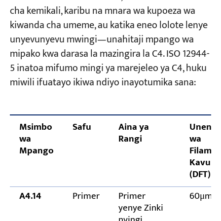
cha kemikali, karibu na mnara wa kupoeza wa
kiwanda cha umeme, au katika eneo lolote lenye
unyevunyevu mwingi—unahitaji mpango wa
mipako kwa darasa la mazingira la C4. ISO 12944-
5 inatoa mifumo mingi ya marejeleo ya C4, huku
miwili ifuatayo ikiwa ndiyo inayotumika sana:
Msimbo
Safu
Aina ya
Unene
wa
Rangi
wa
Mpango
Filamu
Kavu
(DFT)
A4.14
Primer
Primer
60μm
yenye Zinki
nyingi