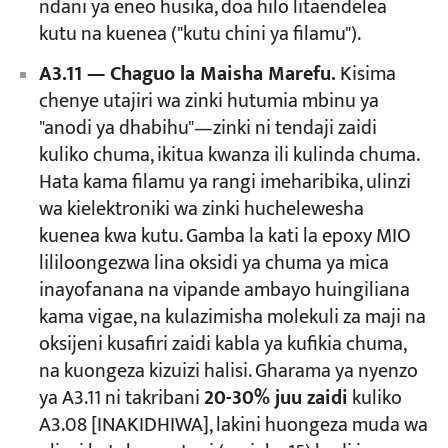
ndani ya eneo husika, doa hilo litaendelea
kutu na kuenea ("kutu chini ya filamu").
A3.11 — Chaguo la Maisha Marefu.
Kisima
chenye utajiri wa zinki hutumia mbinu ya
"anodi ya dhabihu"—zinki ni tendaji zaidi
kuliko chuma, ikitua kwanza ili kulinda chuma.
Hata kama filamu ya rangi imeharibika, ulinzi
wa kielektroniki wa zinki huchelewesha
kuenea kwa kutu. Gamba la kati la epoxy MIO
lililoongezwa lina oksidi ya chuma ya mica
inayofanana na vipande ambayo huingiliana
kama vigae, na kulazimisha molekuli za maji na
oksijeni kusafiri zaidi kabla ya kufikia chuma,
na kuongeza kizuizi halisi. Gharama ya nyenzo
ya A3.11 ni takribani
20-30% juu zaidi
kuliko
A3.08 [INAKIDHIWA], lakini huongeza muda wa