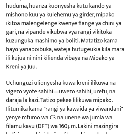
huduma, huanza kuonyesha kutu kando ya
Maandalizi ya Uso—60% ya Bawaba za
mishono kuu ya kulehemu ya girder, mipako
Maisha za Mipako kwenye Hii
Miradi
ikitoa malengelenge kwenye flange ya chini ya
Blogu
Jinsi ya Kuchagua Daraja la Kusafisha Mlipuko
Habari
gari, na vipande vikubwa vya rangi vikitoka
Maombi
Kina Bora cha Ukwaru ni Kipi?
kuzunguka mashimo ya boliti. Matatizo kama
Kuhusu sisi
Wasiliana nasi
hayo yanapoibuka, wateja hutugeukia kila mara
Ulinganisho Mkuu: Jinsi ya Kuchagua Mpango
ili kujua ni nini kilienda vibaya na Mipako ya
wa Mipako wa ISO 12944 kwa Mazingira
Kreni ya Juu.
kutoka C3 hadi C5-M kwa Kreni Yako ya Juu
Uchunguzi ulionyesha kuwa kreni ilikuwa na
Mazingira ya C3 (Sekta ya Jumla) – Kiwango
cha Koreni Nyingi za Ndani
vigezo vyote sahihi—uwezo sahihi, urefu, na
daraja la kazi. Tatizo pekee lilikuwa mipako.
Mazingira ya C5 (Utu Mkubwa) – Kemikali,
Ilitumika kama "rangi ya kawaida ya viwandani"
Ufukweni, Pwani ya Tropiki
yenye mfumo wa C3 na unene wa jumla wa
Hali Maalum za Kufanya Kazi—Halijoto ya Juu,
filamu kavu (DFT) wa 160μm. Lakini mazingira
Kemikali, Chakula