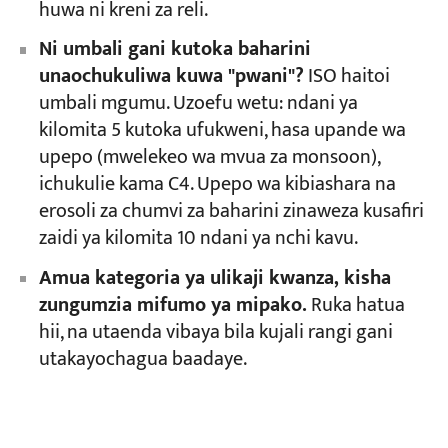
huwa ni kreni za reli.
Ni umbali gani kutoka baharini
unaochukuliwa kuwa "pwani"?
ISO haitoi
umbali mgumu. Uzoefu wetu: ndani ya
kilomita 5 kutoka ufukweni, hasa upande wa
upepo (mwelekeo wa mvua za monsoon),
ichukulie kama C4. Upepo wa kibiashara na
erosoli za chumvi za baharini zinaweza kusafiri
zaidi ya kilomita 10 ndani ya nchi kavu.
Amua kategoria ya ulikaji kwanza, kisha
zungumzia mifumo ya mipako.
Ruka hatua
hii, na utaenda vibaya bila kujali rangi gani
utakayochagua baadaye.