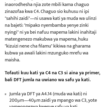
inaorodhesha njia zote mbili kama chaguo
zinazofaa kwa C4. Chaguo sio kuhusu ni ipi
"sahihi zaidi"—ni usawa kati ya muda wa ulinzi
na bajeti: "mipako nyembamba yenye zinki
nyingi" ni ya bei nafuu mapema lakini inahitaji
matengenezo makubwa ya mapema, huku
"kizuizi nene cha filamu" kikiwa na gharama
kubwa ya awali lakini mzunguko mrefu wa
maisha.
Tofauti kuu kati ya C4 na C3 si aina ya primer,
bali DFT jumla na uwiano wa safu ya kati.
Jumla ya DFT ya A4.14 (muda wa kati) ni
200μm—40μm zaidi ya mpango wa C3, yote
yameongezwa kwenye safu ya kati.