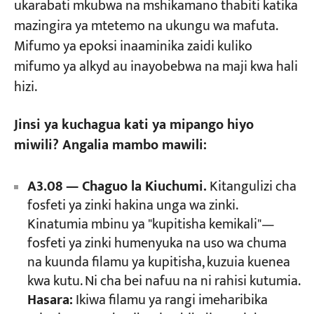
ukarabati mkubwa na mshikamano thabiti katika
mazingira ya mtetemo na ukungu wa mafuta.
Mifumo ya epoksi inaaminika zaidi kuliko
mifumo ya alkyd au inayobebwa na maji kwa hali
hizi.
Jinsi ya kuchagua kati ya mipango hiyo
miwili? Angalia mambo mawili:
A3.08 — Chaguo la Kiuchumi.
Kitangulizi cha
fosfeti ya zinki hakina unga wa zinki.
Kinatumia mbinu ya "kupitisha kemikali"—
fosfeti ya zinki humenyuka na uso wa chuma
na kuunda filamu ya kupitisha, kuzuia kuenea
kwa kutu. Ni cha bei nafuu na ni rahisi kutumia.
Hasara:
Ikiwa filamu ya rangi imeharibika