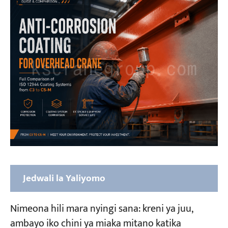
Jedwali la Yaliyomo
Kabla ya Kuchagua Mpako wa Kreni ya Juu,
Nimeona hili mara nyingi sana: kreni ya juu,
Jua Jinsi Kreni Yako Inavyokabiliana
ambayo iko chini ya miaka mitano katika