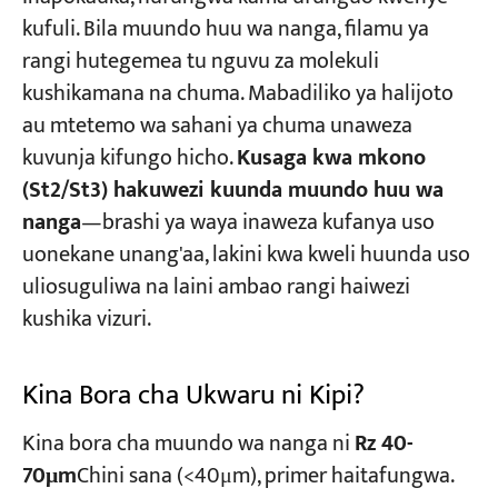
kufuli. Bila muundo huu wa nanga, filamu ya
rangi hutegemea tu nguvu za molekuli
kushikamana na chuma. Mabadiliko ya halijoto
au mtetemo wa sahani ya chuma unaweza
kuvunja kifungo hicho.
Kusaga kwa mkono
(St2/St3) hakuwezi kuunda muundo huu wa
nanga
—brashi ya waya inaweza kufanya uso
uonekane unang'aa, lakini kwa kweli huunda uso
uliosuguliwa na laini ambao rangi haiwezi
kushika vizuri.
Kina Bora cha Ukwaru ni Kipi?
Kina bora cha muundo wa nanga ni
Rz 40-
70μm
Chini sana (<40μm), primer haitafungwa.