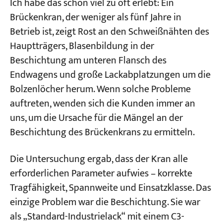
Ich habe das schon viel zu oft erlebt: Ein
Ihren Brückenkran entscheiden, sollten Sie
Brückenkran, der weniger als fünf Jahre in
wissen, welchen Belastungen Ihr Kran
Projekte
Betrieb ist, zeigt Rost an den Schweißnähten des
ausgesetzt ist.
Blogs
Hauptträgers, Blasenbildung in der
Nachrichten
Bewerbungen
Beschichtung am unteren Flansch des
Oberflächenvorbereitung – 60% Die
Über uns
Endwagens und große Lackabplatzungen um die
Lebensdauer der Beschichtung hängt davon
Kontakt
Bolzenlöcher herum. Wenn solche Probleme
ab
auftreten, wenden sich die Kunden immer an
Wie man die Strahlreinigungsklasse auswählt
uns, um die Ursache für die Mängel an der
Was ist die optimale Rauheitstiefe?
Beschichtung des Brückenkrans zu ermitteln.
Kernvergleich: So wählen Sie ein ISO 12944-
Die Untersuchung ergab, dass der Kran alle
Beschichtungssystem für Umgebungen von
erforderlichen Parameter aufwies – korrekte
C3 bis C5-M für Ihren Brückenkran aus
Tragfähigkeit, Spannweite und Einsatzklasse. Das
C3-Umgebung (Allgemeine Industrie) – Der
einzige Problem war die Beschichtung. Sie war
Standard für die meisten Hallenkrane
als „Standard-Industrielack“ mit einem C3-