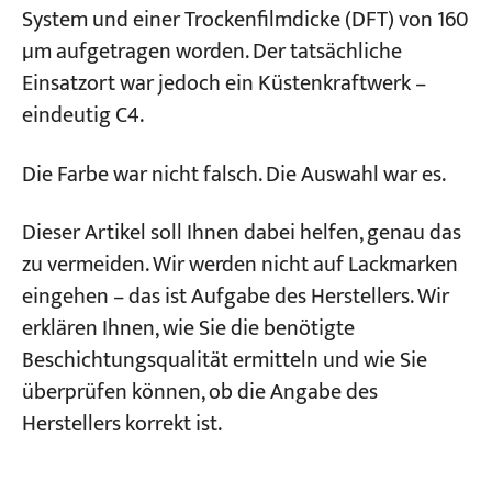
System und einer Trockenfilmdicke (DFT) von 160
C5-Umgebung (Extreme Korrosion) –
µm aufgetragen worden. Der tatsächliche
Chemische, Offshore-, Tropische
Küstenumgebung
Einsatzort war jedoch ein Küstenkraftwerk –
eindeutig C4.
Besondere Arbeitsbedingungen – Hohe
Temperaturen, Chemikalien, Lebensmittel
Die Farbe war nicht falsch. Die Auswahl war es.
Wie man die Qualität der Beschichtung
Dieser Artikel soll Ihnen dabei helfen, genau das
überprüft: Eine fünfstufige Abnahme-
zu vermeiden. Wir werden nicht auf Lackmarken
Checkliste für die Beschaffung
eingehen – das ist Aufgabe des Herstellers. Wir
erklären Ihnen, wie Sie die benötigte
Schritt 1: Inspektion der
Beschichtungsqualität ermitteln und wie Sie
Oberflächenvorbereitung
überprüfen können, ob die Angabe des
Schritt 2: Überprüfung der klimatischen
Herstellers korrekt ist.
Bedingungen
Schritt 3: Trockenfilmdicke (DFT)