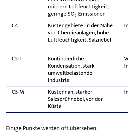
mittlere Luftfeuchtigkeit,
geringe SO₂-Emissionen
C4
Küstengebiete, in der Nähe
Inn
von Chemieanlagen, hohe
Luftfeuchtigkeit, Salznebel
C5-I
Kontinuierliche
Vor
Kondensation, stark
Inn
umweltbelastende
Industrie
C5-M
Küstennah, starker
Im F
Salzsprühnebel, vor der
Küste
Einige Punkte werden oft übersehen: