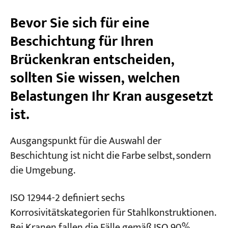
Schritt 4: Erkennung elektrischer Funken
Bevor Sie sich für eine
(Ferien)
Beschichtung für Ihren
Schritt 5: Haftungstest
Brückenkran entscheiden,
Häufige Beschichtungsfehler – auf einen Blick
sollten Sie wissen, welchen
beurteilen
Belastungen Ihr Kran ausgesetzt
ist.
Was wir getan haben
Häufig gestellte Fragen
Ausgangspunkt für die Auswahl der
Beschichtung ist nicht die Farbe selbst, sondern
Welche Beschichtung wird standardmäßig
die Umgebung.
für einen Standard-Hallenbrückenkran
verwendet?
ISO 12944-2 definiert sechs
Kann ich unabhängig von der Umgebung
Korrosivitätskategorien für Stahlkonstruktionen.
einfach das dickste System verwenden?
Bei Kranen fallen die Fälle gemäß ISO 90%