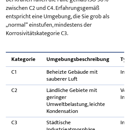
Was ist besser, Feuerverzinken oder
zwischen C2 und C4. Erfahrungsgemäß
Lackieren?
entspricht eine Umgebung, die Sie grob als
Wie kann ich überprüfen, ob das vom
„normal“ einstufen, mindestens der
Hersteller angegebene
Korrosivitätskategorie C3.
Beschichtungssystem zuverlässig ist?
Wie viele Jahre lang kann eine Beschichtung
Rostfreiheit garantieren?
Kategorie
Umgebungsbeschreibung
Typ
C1
Beheizte Gebäude mit
Inn
sauberer Luft
C2
Ländliche Gebiete mit
Vor
geringer
Inn
Umweltbelastung, leichte
Kondensation
C3
Städtische
Inn
Industrieatmosphäre,