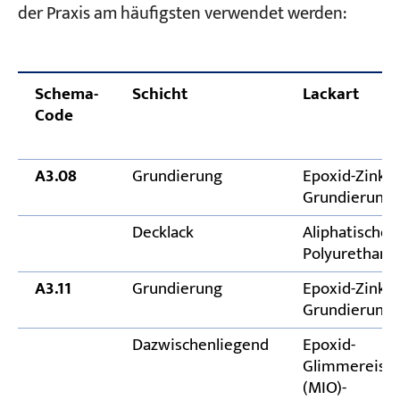
der Praxis am häufigsten verwendet werden:
Schema-
Schicht
Lackart
Code
A3.08
Grundierung
Epoxid-Zinkp
Grundierung
Decklack
Aliphatischer
Polyurethan-
A3.11
Grundierung
Epoxid-Zink-r
Grundierung
Dazwischenliegend
Epoxid-
Glimmereise
(MIO)-