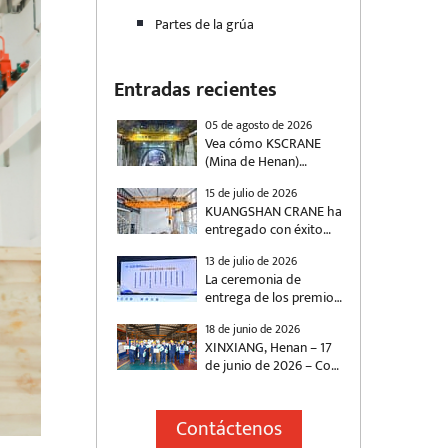
Partes de la grúa
Entradas recientes
05 de agosto de 2026
Vea cómo KSCRANE
(Mina de Henan)
suministró una grúa de
15 de julio de 2026
doble viga de 500
KUANGSHAN CRANE ha
toneladas con control
entregado con éxito
antivibración para la
dos grúas puente
construcción de
13 de julio de 2026
automatizadas para un
ferrocarriles de alta
La ceremonia de
proyecto energético
velocidad.
entrega de los premios
nacional, diseñadas
“Empresa Socialmente
específicamente para
18 de junio de 2026
Responsable de Henan”
satisfacer las
XINXIANG, Henan – 17
y “Emprendedor
necesidades de
de junio de 2026 – Con
Destacado en
manipulación de
la llegada del Festival
Responsabilidad Social
materiales de la
del Bote del Dragón,
de Henan” de 2025,
industria energética.
KUANGSHAN CRANE
Contáctenos
organizada
Las grúas se utilizan
(Henan Mine Crane Co.,
conjuntamente por el
para la manipulación