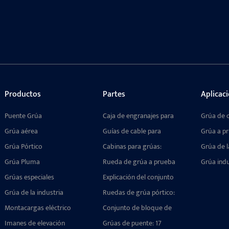
Productos
Partes
Aplicac
Puente Grúa
Caja de engranajes para
Grúa de 
grúa: transmisión suave,
Grúa aérea
Guías de cable para
Grúa a p
alta capacidad de carga,
polipastos eléctricos:
Grúa Pórtico
compatible con múltiples
Cabinas para grúas:
Grúa de l
Dispositivo antienredos
mecanismos.
Componentes diseñados
Grúa Pluma
de configuración múltiple
Rueda de grúa a prueba
Grúa indu
a medida para
de explosiones para
Grúas especiales
operaciones de elevación
Explicación del conjunto
entornos peligrosos:
de precisión con grúas.
de bloque de rueda de
Grúa de la industria
diseño duradero y seguro
Ruedas de grúa pórtico:
grúa portuaria:
La guía definitiva sobre
Montacargas eléctrico
estructura, tipos y guía
Conjunto de bloque de
tipos, aplicaciones y
de selección para grúas
ruedas para grúa aérea:
Imanes de elevación
conjuntos de ruedas de
Grúas de puente: 17
portuarias
confiable, personalizable y