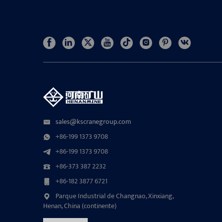
sales@kscranegroup.com
+86-199 1373 9708
+86-199 1373 9708
+86-373 387 2232
+86-182 3877 6721
Parque Industrial de Changnao, Xinxiang,
Henan, China (continente)