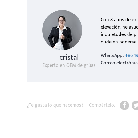
Con 8 años de exp
elevación, he ayu
inquietudes de pr
dude en ponerse 
cristal
WhatsApp:
+86 1
Correo electróni
Experto en OEM de grúas
¿Te gusta lo que hacemos?
Compártelo.