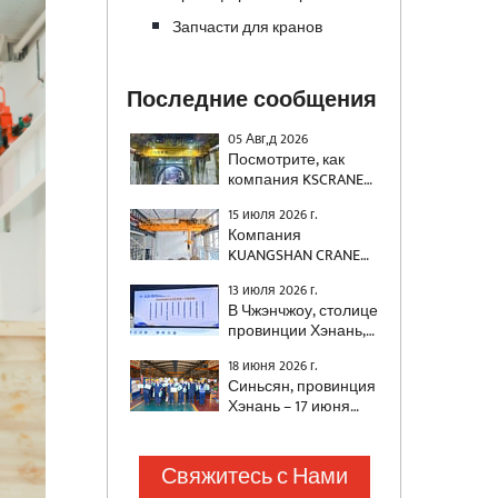
Запчасти для кранов
Последние сообщения
05 Авг,д 2026
Посмотрите, как
компания KSCRANE
(Henan Mine)
15 июля 2026 г.
поставила
Компания
двухбалочный кран
KUANGSHAN CRANE
грузоподъемностью
успешно поставила
500 тонн с системой
13 июля 2026 г.
два
предотвращения
В Чжэнчжоу, столице
автоматизированных
раскачивания для
провинции Хэнань,
мостовых крана для
строительства
недавно состоялась
национального
высокоскоростной
18 июня 2026 г.
церемония вручения
энергетического
железной дороги.
Синьсян, провинция
наград «Социально
проекта, специально
Хэнань – 17 июня
ответственное
разработанных для
2026 г. – В
предприятие
удовлетворения
преддверии
провинции Хэнань»
требований
Праздника
Свяжитесь с Нами
и «Выдающийся
энергетической
драконьих лодок
социально
отрасли к