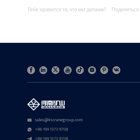
Тебе нравится то, что мы делаем?
Поделиться
sales@kscranegroup.com
+86-199 1373 9708
+86-199 1373 9708