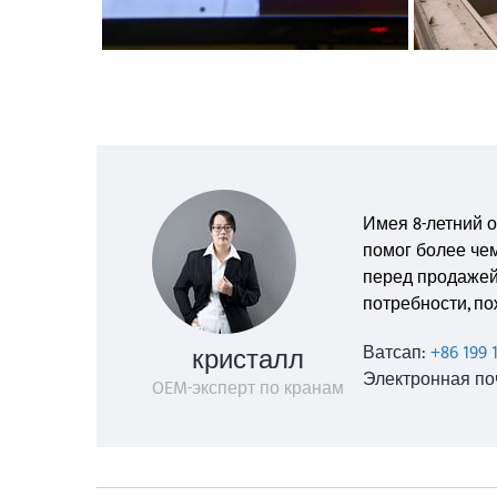
Имея 8-летний 
помог более че
перед продажей.
потребности, по
кристалл
Ватсап:
+86 199 
Электронная по
OEM-эксперт по кранам