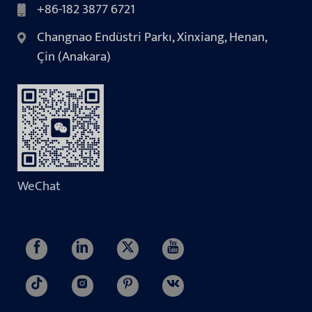
+86-182 3877 6721
Changnao Endüstri Parkı, Xinxiang, Henan,
Çin (Anakara)
WeChat