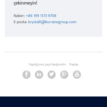
çekinmeyin!
Naber:
+86 199 1373 9708
E-posta:
krystalli@kscranegroup.com
Yaptığımız şeyi beğendin
Paylaş