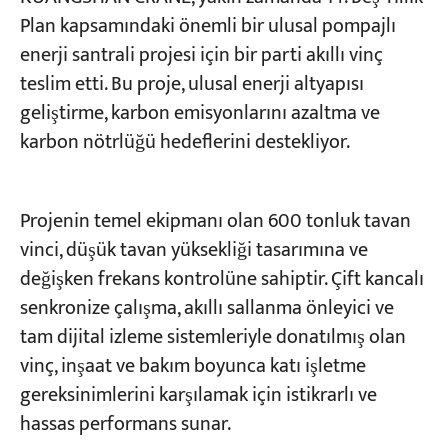
Plan kapsamındaki önemli bir ulusal pompajlı
enerji santrali projesi için bir parti akıllı vinç
Projeler
Bloglar
teslim etti. Bu proje, ulusal enerji altyapısı
Haberler
geliştirme, karbon emisyonlarını azaltma ve
Uygulamalar
Hakkımızda
karbon nötrlüğü hedeflerini destekliyor.
Bize Ulaşın
Projenin temel ekipmanı olan 600 tonluk tavan
vinci, düşük tavan yüksekliği tasarımına ve
değişken frekans kontrolüne sahiptir. Çift kancalı
senkronize çalışma, akıllı sallanma önleyici ve
tam dijital izleme sistemleriyle donatılmış olan
vinç, inşaat ve bakım boyunca katı işletme
gereksinimlerini karşılamak için istikrarlı ve
hassas performans sunar.