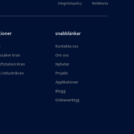
Integritetspolicy
Webbkarta
tioner
snabblänkar
n
Kontakta oss
ssäker kran
Om oss
ftstation Kran
Nyheter
i industrikran
Projekt
Applikationer
Blogg
Onlineverktyg