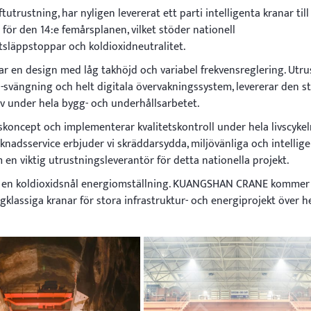
trustning, har nyligen levererat ett parti intelligenta kranar till
för den 14:e femårsplanen, vilket stöder nationell
tsläppstoppar och koldioxidneutralitet.
ar en design med låg takhöjd och variabel frekvensreglering. Utr
i-svängning och helt digitala övervakningssystem, levererar den st
rav under hela bygg- och underhållsarbetet.
koncept och implementerar kvalitetskontroll under hela livscykel
rknadsservice erbjuder vi skräddarsydda, miljövänliga och intellig
 en viktig utrustningsleverantör för detta nationella projekt.
erk en koldioxidsnål energiomställning. KUANGSHAN CRANE kommer
gklassiga kranar för stora infrastruktur- och energiprojekt över h