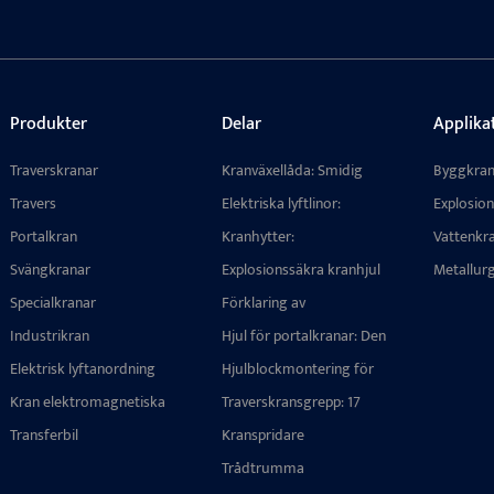
Produkter
Delar
Applika
Traverskranar
Kranväxellåda: Smidig
Byggkra
transmission, hög
Travers
Elektriska lyftlinor:
Explosion
lastkapacitet, kompatibel
Multikonfigurationsskydd
Portalkran
med flera mekanismer
Kranhytter:
Vattenkra
mot trassling
Specialkonstruerade
Svängkranar
Explosionssäkra kranhjul
Metallurg
komponenter för
för farliga miljöer: Hållbar
Specialkranar
precisionslyft med kranar
Förklaring av
och säker design
hamnkranens
Industrikran
Hjul för portalkranar: Den
hjulblocksmontering:
ultimata guiden till typer,
Elektrisk lyftanordning
Struktur, typer och
Hjulblockmontering för
tillämpningar och
urvalsguide för
traverskran: Tillförlitlig,
Kran elektromagnetiska
högpresterande
Traverskransgrepp: 17
hamnkranar
anpassningsbar och
lyftmagneter
hjulaggregat
specialiserade
Transferbil
byggd för att hålla
Kranspridare
konstruktioner för
bulkhantering i hamnar,
Trådtrumma
stålverk och avfallsgårdar