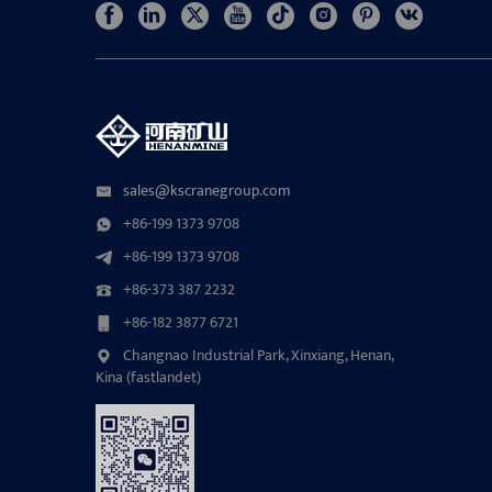
sales@kscranegroup.com
+86-199 1373 9708
+86-199 1373 9708
+86-373 387 2232
+86-182 3877 6721
Changnao Industrial Park, Xinxiang, Henan,
Kina (fastlandet)