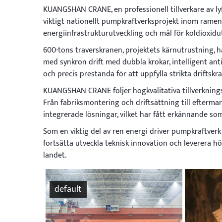
KUANGSHAN CRANE, en professionell tillverkare av lyftu
viktigt nationellt pumpkraftverksprojekt inom ramen 
energiinfrastrukturutveckling och mål för koldioxidu
600-tons traverskranen, projektets kärnutrustning, h
med synkron drift med dubbla krokar, intelligent ant
och precis prestanda för att uppfylla strikta driftsk
KUANGSHAN CRANE följer högkvalitativa tillverknings
Från fabriksmontering och driftsättning till efterma
integrerade lösningar, vilket har fått erkännande som
Som en viktig del av ren energi driver pumpkraftv
fortsätta utveckla teknisk innovation och leverera hö
landet.
default