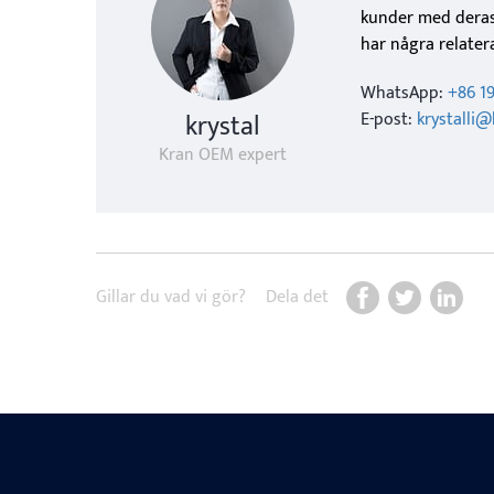
kunder med deras
har några relate
WhatsApp:
+86 1
krystal
E-post:
krystalli
Kran OEM expert
Gillar du vad vi gör?
Dela det