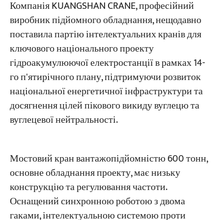
Компанія KUANGSHAN CRANE, професійний
виробник підйомного обладнання, нещодавно
Проекти
поставила партію інтелектуальних кранів для
Блоги
ключового національного проекту
Новини
Програми
гідроакумулюючої електростанції в рамках 14-
Про нас
го п'ятирічного плану, підтримуючи розвиток
Зв'яжіться з нами
національної енергетичної інфраструктури та
досягнення цілей пікового викиду вуглецю та
вуглецевої нейтральності.
Мостовий кран вантажопідйомністю 600 тонн,
основне обладнання проекту, має низьку
конструкцію та регулювання частоти.
Оснащений синхронною роботою з двома
гаками, інтелектуальною системою проти