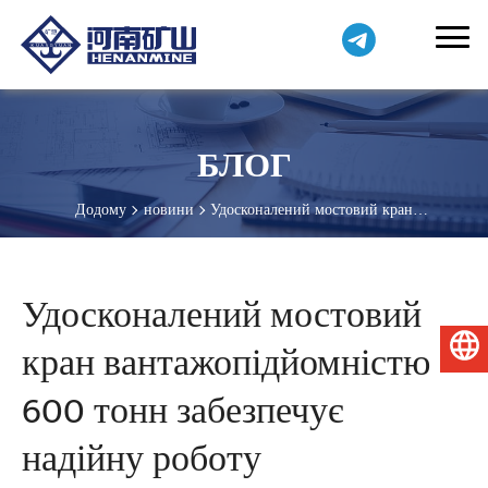
БЛОГ
Додому
новини
Удосконалений мостовий кран
вантажопідйомністю 600 тонн забезпечує надійну роботу
гідроакумулюючих станцій
Удосконалений мостовий
кран вантажопідйомністю
Українська
600 тонн забезпечує
надійну роботу