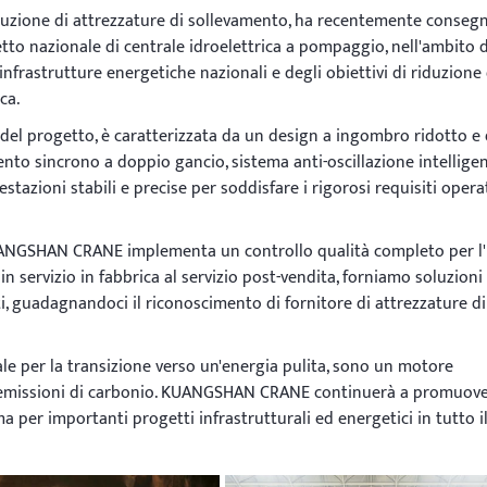
uzione di attrezzature di sollevamento, ha recentemente conseg
tto nazionale di centrale idroelettrica a pompaggio, nell'ambito d
nfrastrutture energetiche nazionali e degli obiettivi di riduzione 
ca.
del progetto, è caratterizzata da un design a ingombro ridotto e
nto sincrono a doppio gancio, sistema anti-oscillazione intellige
azioni stabili e precise per soddisfare i rigorosi requisiti operat
 KUANGSHAN CRANE implementa un controllo qualità completo per l'
in servizio in fabbrica al servizio post-vendita, forniamo soluzioni
ti, guadagnandoci il riconoscimento di fornitore di attrezzature di
ale per la transizione verso un'energia pulita, sono un motore
e emissioni di carbonio. KUANGSHAN CRANE continuerà a promuov
 per importanti progetti infrastrutturali ed energetici in tutto i