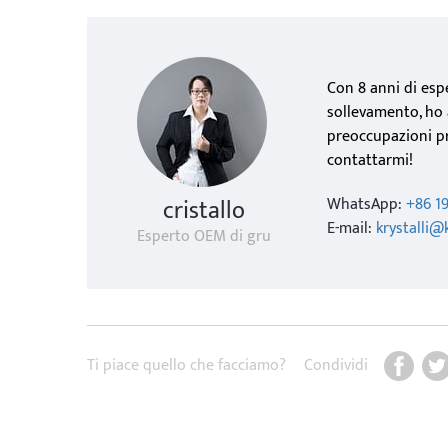
Con 8 anni di esp
sollevamento, ho 
preoccupazioni pr
contattarmi!
cristallo
WhatsApp:
+86 1
E-mail:
krystalli
Esperto OEM di gru
Ti piace quello che facciamo?
Condividi