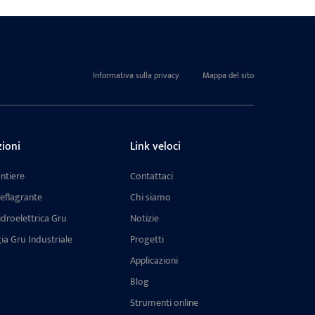
Informativa sulla privacy
Mappa del sito
zioni
Link veloci
ntiere
Contattaci
eflagrante
Chi siamo
idroelettrica Gru
Notizie
ia Gru Industriale
Progetti
Applicazioni
Blog
Strumenti online