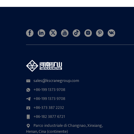
sales@kscranegroup.com
+86-199 1373 9708
+86-199 1373 9708
+86-373 387 2232
+86-182 3877 6721
Parco industriale di Changnao, Xinxiang,
Henan, Cina (continente)