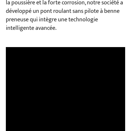
la poussière et la forte corrosion, notre société a
développé un pont roulant sans pilote à benne
Projets
preneuse qui intègre une technologie
Blogs
intelligente avancée.
Nouvelles
Demandes
À propos de nous
Contactez-nous