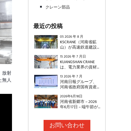
クレーン部品
最近の投稿
05 2026 年 8 月
KSCRANE（河南省鉱
山）が高速鉄道建設
向けに、揺れ防止制
15 2026 年 7 月日
御機能を備えた500ト
KUANGSHAN CRANE
ン級ダブルガーダー
は、電力業界の資材
クレーンを納入した
搬送要件を満たすよ
。放射
事例をご覧くださ
13 2026 年 7 月
うに特別に設計され
い。
た無人
河南日報グループ、
た、国家電力プロジ
河南省政府国有資産
ェクト向けの自動天
監督管理委員会、河
井クレーン2基を納入
2026年6月18日
南省発展改革委員
しました。これらの
河南省新郷市 – 2026
会、河南省社会科学
クレーンは、プレハ
年6月17日 – 端午節が
院が共同で主催する
ブ変電所の電線ケー
近づくにつれ、
2025年「河南省社会
ブルの自動搬送に使
KUANGSHAN
的責任企業」および
用され、電力倉庫お
CRANE（河南省鉱山ク
お問い合わせ
「河南省優秀社会的
よび生産業務の効率
レーン有限公司）
責任企業家」表彰式
とインテリジェンス