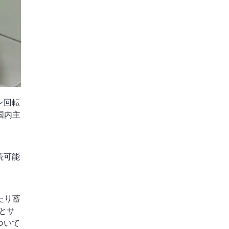
ン回転
国内主
続可能
たり蓄
とサ
ついて