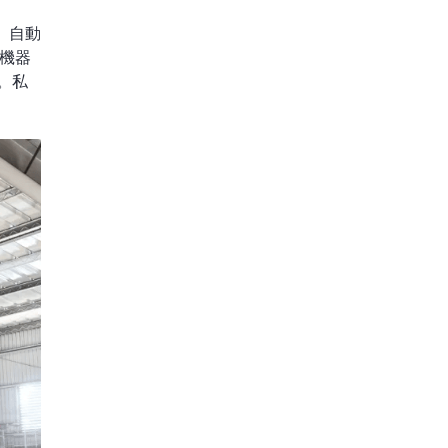
、自動
機器
。私