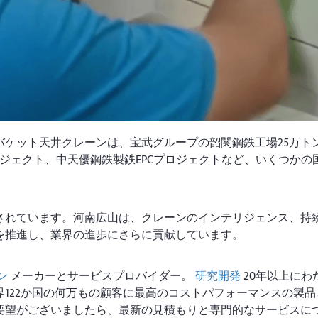
バケット天井クレーンは、宝武グループの韶関鋼鉄工場25万ト
ジェクト、中天優鋼鉄製鉄EPCプロジェクトなど、いくつかの
。
されています。河南広山は、クレーンのインテリジェンス、持
を推進し、業界の進歩にさらに貢献しています。
ン
メーカーとサービスプロバイダー。
研究開発
20年以上にわ
122か国の何万もの顧客に最高のコストパフォーマンスの製品
要望がございましたら、最新の見積もりと専門的なサービスに