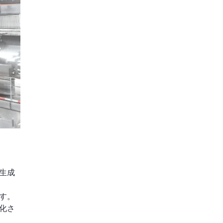
生成
す。
化さ