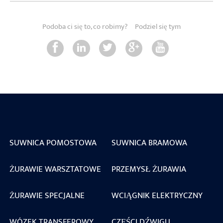
Podoba ci się to, co robimy?
Podziel się tym
SUWNICA POMOSTOWA
SUWNICA BRAMOWA
ŻURAWIE WARSZTATOWE
PRZEMYSŁ ŻURAWIA
ŻURAWIE SPECJALNE
WCIĄGNIK ELEKTRYCZNY
WÓZEK TRANSFEROWY
CZĘŚCI DŹWIGU