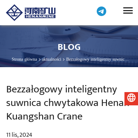
BLOG
Strona główna
aktualności
Bezzałogowy inteligentny suwnica
chwytakowa Henan Kuangshan Crane
Bezzałogowy inteligentny
suwnica chwytakowa Henan
Polski
Kuangshan Crane
11 lis, 2024