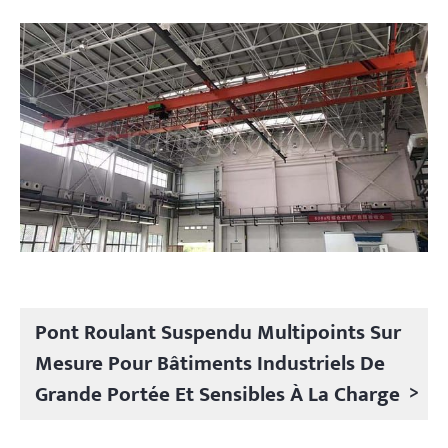
Projets
Blogs
Nouvelles
Demandes
À propos de nous
Contactez-nous
Pont Roulant Suspendu Multipoints Sur
Mesure Pour Bâtiments Industriels De
>
Grande Portée Et Sensibles À La Charge