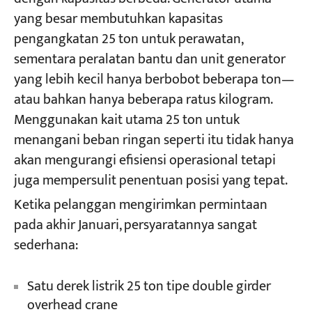
yang besar membutuhkan kapasitas
pengangkatan 25 ton untuk perawatan,
Proyek
Blog
sementara peralatan bantu dan unit generator
Berita
yang lebih kecil hanya berbobot beberapa ton—
Aplikasi
Tentang kami
atau bahkan hanya beberapa ratus kilogram.
Hubungi kami
Menggunakan kait utama 25 ton untuk
menangani beban ringan seperti itu tidak hanya
akan mengurangi efisiensi operasional tetapi
juga mempersulit penentuan posisi yang tepat.
Ketika pelanggan mengirimkan permintaan
pada akhir Januari, persyaratannya sangat
sederhana:
Satu derek listrik 25 ton tipe double girder
overhead crane