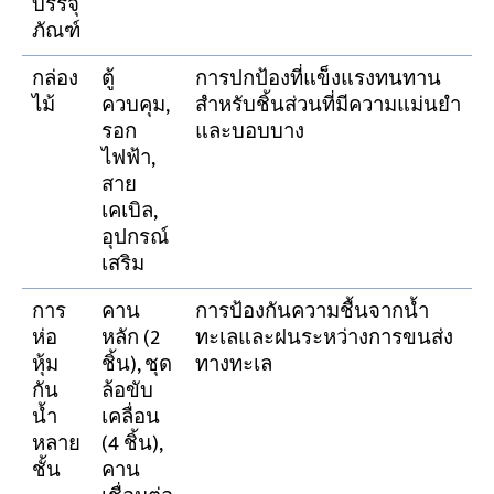
บรรจุ
ภัณฑ์
กล่อง
ตู้
การปกป้องที่แข็งแรงทนทาน
ไม้
ควบคุม,
สำหรับชิ้นส่วนที่มีความแม่นยำ
รอก
และบอบบาง
ไฟฟ้า,
สาย
เคเบิล,
อุปกรณ์
เสริม
การ
คาน
การป้องกันความชื้นจากน้ำ
ห่อ
หลัก (2
ทะเลและฝนระหว่างการขนส่ง
หุ้ม
ชิ้น), ชุด
ทางทะเล
กัน
ล้อขับ
น้ำ
เคลื่อน
หลาย
(4 ชิ้น),
ชั้น
คาน