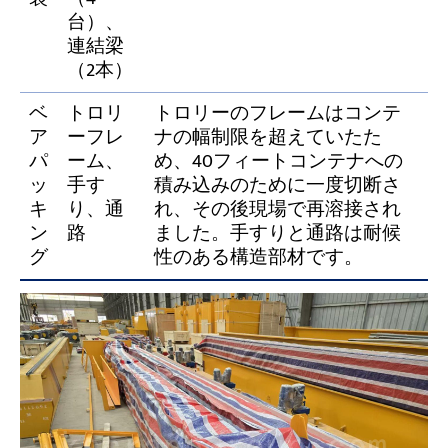
台）、
連結梁
（2本）
ベ
トロリ
トロリーのフレームはコンテ
ア
ーフレ
ナの幅制限を超えていたた
パ
ーム、
め、40フィートコンテナへの
ッ
手す
積み込みのために一度切断さ
キ
り、通
れ、その後現場で再溶接され
ン
路
ました。手すりと通路は耐候
グ
性のある構造部材です。