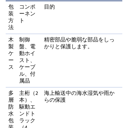
包
コンポ
目的
装
ーネン
方
ト
法
木
制御
精密部品や脆弱な部品をしっ
製
盤、電
かりと保護します。
ケ
動ホイ
ー
スト、
ス
ケーブ
ル、付
属品
多
主桁（2
海上輸送中の海水湿気や雨か
層
本）、
らの保護
防
駆動エ
水
ンドト
包
ラック
装
（4