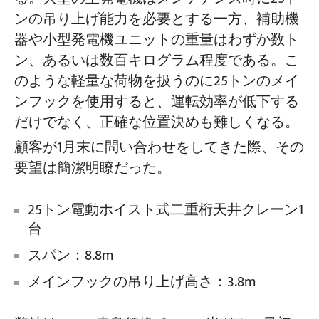
ンの吊り上げ能力を必要とする一方、補助機
器や小型発電機ユニットの重量はわずか数ト
プロジェクト
ブログ
ン、あるいは数百キログラム程度である。こ
ニュース
のような軽量な荷物を扱うのに25トンのメイ
アプリケーション
会社概要
ンフックを使用すると、運転効率が低下する
お問い合わせ
だけでなく、正確な位置決めも難しくなる。
顧客が1月末に問い合わせをしてきた際、その
要望は簡潔明瞭だった。
25トン電動ホイスト式二重桁天井クレーン1
台
スパン：8.8m
メインフックの吊り上げ高さ：3.8m