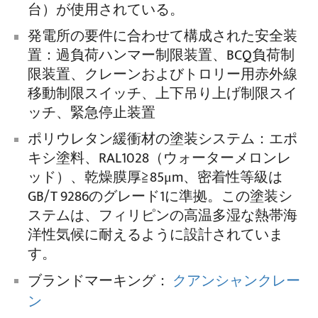
台）が使用されている。
発電所の要件に合わせて構成された安全装
置：過負荷ハンマー制限装置、BCQ負荷制
限装置、クレーンおよびトロリー用赤外線
移動制限スイッチ、上下吊り上げ制限スイ
ッチ、緊急停止装置
ポリウレタン緩衝材の塗装システム：エポ
キシ塗料、RAL1028（ウォーターメロンレ
ッド）、乾燥膜厚≧85μm、密着性等級は
GB/T 9286のグレード1に準拠。この塗装シ
ステムは、フィリピンの高温多湿な熱帯海
洋性気候に耐えるように設計されていま
す。
ブランドマーキング：
クアンシャンクレー
ン