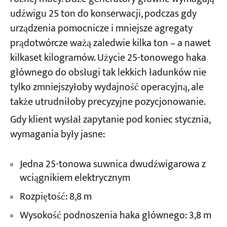
udźwigu 25 ton do konserwacji, podczas gdy
urządzenia pomocnicze i mniejsze agregaty
Projekty
Blogi
prądotwórcze ważą zaledwie kilka ton – a nawet
Aktualności
kilkaset kilogramów. Użycie 25-tonowego haka
Aplikacje
O nas
głównego do obsługi tak lekkich ładunków nie
Skontaktuj się z nami
tylko zmniejszyłoby wydajność operacyjną, ale
także utrudniłoby precyzyjne pozycjonowanie.
Gdy klient wysłał zapytanie pod koniec stycznia,
wymagania były jasne:
Jedna 25-tonowa suwnica dwudźwigarowa z
wciągnikiem elektrycznym
Rozpiętość: 8,8 m
Wysokość podnoszenia haka głównego: 3,8 m