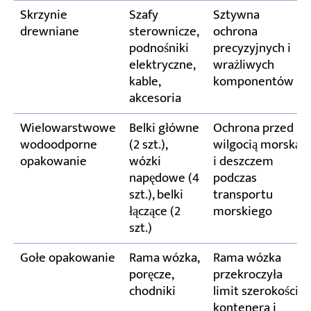
Skrzynie
Szafy
Sztywna
drewniane
sterownicze,
ochrona
podnośniki
precyzyjnych i
elektryczne,
wrażliwych
kable,
komponentów
akcesoria
Wielowarstwowe
Belki główne
Ochrona przed
wodoodporne
(2 szt.),
wilgocią morską
opakowanie
wózki
i deszczem
napędowe (4
podczas
szt.), belki
transportu
łączące (2
morskiego
szt.)
Gołe opakowanie
Rama wózka,
Rama wózka
poręcze,
przekroczyła
chodniki
limit szerokości
kontenera i