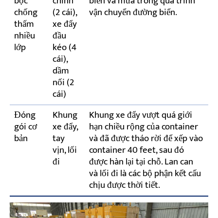
bọc
chính
biển và mưa trong quá trình
chống
(2 cái),
vận chuyển đường biển.
thấm
xe đẩy
nhiều
đầu
lớp
kéo (4
cái),
dầm
nối (2
cái)
Đóng
Khung
Khung xe đẩy vượt quá giới
gói cơ
xe đẩy,
hạn chiều rộng của container
bản
tay
và đã được tháo rời để xếp vào
vịn, lối
container 40 feet, sau đó
đi
được hàn lại tại chỗ. Lan can
và lối đi là các bộ phận kết cấu
chịu được thời tiết.