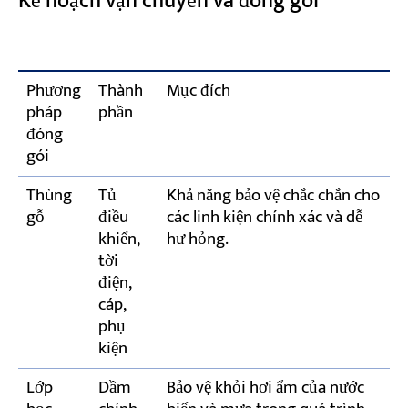
Kế hoạch vận chuyển và đóng gói
Phương
Thành
Mục đích
pháp
phần
đóng
gói
Thùng
Tủ
Khả năng bảo vệ chắc chắn cho
gỗ
điều
các linh kiện chính xác và dễ
khiển,
hư hỏng.
tời
điện,
cáp,
phụ
kiện
Lớp
Dầm
Bảo vệ khỏi hơi ẩm của nước