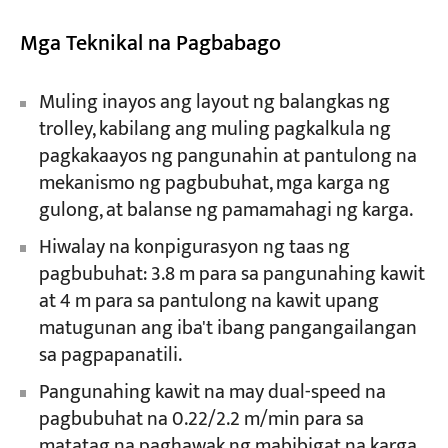
Mga Teknikal na Pagbabago
Muling inayos ang layout ng balangkas ng
trolley, kabilang ang muling pagkalkula ng
pagkakaayos ng pangunahin at pantulong na
mekanismo ng pagbubuhat, mga karga ng
gulong, at balanse ng pamamahagi ng karga.
Hiwalay na konpigurasyon ng taas ng
pagbubuhat: 3.8 m para sa pangunahing kawit
at 4 m para sa pantulong na kawit upang
matugunan ang iba't ibang pangangailangan
sa pagpapanatili.
Pangunahing kawit na may dual-speed na
pagbubuhat na 0.22/2.2 m/min para sa
matatag na paghawak ng mabibigat na karga