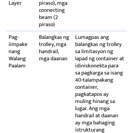
Layer
piraso), mga
connecting
beam (2
piraso)
Pag-
Balangkas ng
Lumagpas ang
iimpake
trolley, mga
balangkas ng trolley
nang
handrail,
sa limitasyon ng
Walang
mga daanan
lapad ng container at
Paalam
idiniskonekta para
sa pagkarga sa isang
40-talampakang
container,
pagkatapos ay
muling hinang sa
lugar. Ang mga
handrail at daanan
ay mga bahaging
istrukturang