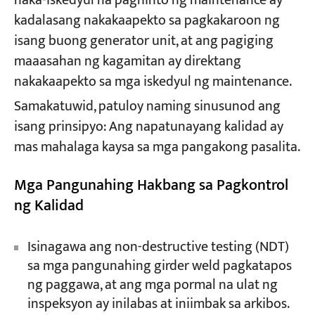
naka-iskedyul na paghinto ng maintenance ay
kadalasang nakakaapekto sa pagkakaroon ng
isang buong generator unit, at ang pagiging
maaasahan ng kagamitan ay direktang
nakakaapekto sa mga iskedyul ng maintenance.
Samakatuwid, patuloy naming sinusunod ang
isang prinsipyo: Ang napatunayang kalidad ay
mas mahalaga kaysa sa mga pangakong pasalita.
Mga Pangunahing Hakbang sa Pagkontrol
ng Kalidad
Isinagawa ang non-destructive testing (NDT)
sa mga pangunahing girder weld pagkatapos
ng paggawa, at ang mga pormal na ulat ng
inspeksyon ay inilabas at iniimbak sa arkibos.