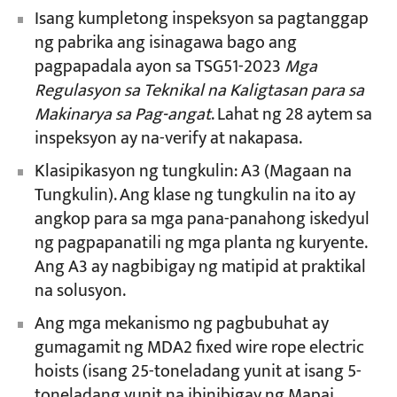
Isang kumpletong inspeksyon sa pagtanggap
ng pabrika ang isinagawa bago ang
pagpapadala ayon sa TSG51-2023
Mga
Regulasyon sa Teknikal na Kaligtasan para sa
Makinarya sa Pag-angat
. Lahat ng 28 aytem sa
inspeksyon ay na-verify at nakapasa.
Klasipikasyon ng tungkulin: A3 (Magaan na
Tungkulin). Ang klase ng tungkulin na ito ay
angkop para sa mga pana-panahong iskedyul
ng pagpapanatili ng mga planta ng kuryente.
Ang A3 ay nagbibigay ng matipid at praktikal
na solusyon.
Ang mga mekanismo ng pagbubuhat ay
gumagamit ng MDA2 fixed wire rope electric
hoists (isang 25-toneladang yunit at isang 5-
toneladang yunit na ibinibigay ng Mapai