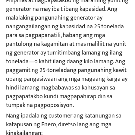
Pilipinas at nagpapatakbo ng maraming yunit ng
generator na may iba't ibang kapasidad. Ang
malalaking pangunahing generator ay
Mga Proyekto
Mga Blog
nangangailangan ng kapasidad na 25 tonelada
Balita
para sa pagpapanatili, habang ang mga
Mga Aplikasyon
Tungkol sa atin
pantulong na kagamitan at mas maliliit na yunit
Makipag-ugnayan sa amin
ng generator ay tumitimbang lamang ng ilang
tonelada—o kahit ilang daang kilo lamang. Ang
paggamit ng 25-toneladang pangunahing kawit
upang pangasiwaan ang mga magaang karga ay
hindi lamang magbabawas sa kahusayan sa
pagpapatakbo kundi magpapahirap din sa
tumpak na pagpoposisyon.
Nang ipadala ng customer ang katanungan sa
katapusan ng Enero, diretso lang ang mga
kinakailangan: