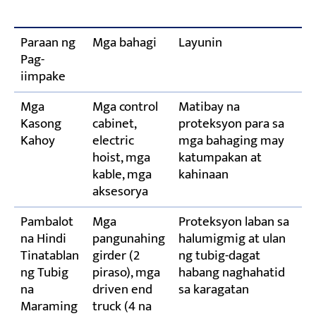
Paraan ng
Mga bahagi
Layunin
Pag-
iimpake
Mga
Mga control
Matibay na
Kasong
cabinet,
proteksyon para sa
Kahoy
electric
mga bahaging may
hoist, mga
katumpakan at
kable, mga
kahinaan
aksesorya
Pambalot
Mga
Proteksyon laban sa
na Hindi
pangunahing
halumigmig at ulan
Tinatablan
girder (2
ng tubig-dagat
ng Tubig
piraso), mga
habang naghahatid
na
driven end
sa karagatan
Maraming
truck (4 na