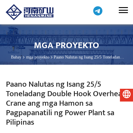
MGA PROYEKTO
Bahay
mga proyekto
Paano Nalutas ng Isang 25/5 Toneladang
Double Hook Overhead Crane ang mga Hamon sa Pagpapanatili ng
Power Plant sa Pilipinas
Paano Nalutas ng Isang 25/5
Toneladang Double Hook Overhead
Pilipino
Crane ang mga Hamon sa
Pagpapanatili ng Power Plant sa
Pilipinas