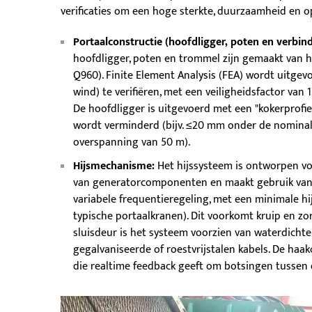
verificaties om een hoge sterkte, duurzaamheid en 
Portaalconstructie (hoofdligger, poten en verbin
hoofdligger, poten en trommel zijn gemaakt van ho
Q960). Finite Element Analysis (FEA) wordt uitg
wind) te verifiëren, met een veiligheidsfactor van 
De hoofdligger is uitgevoerd met een "kokerprofie
wordt verminderd (bijv. ≤20 mm onder de nominal
overspanning van 50 m).
Hijsmechanisme:
Het hijssysteem is ontworpen voo
van generatorcomponenten en maakt gebruik van
variabele frequentieregeling, met een minimale hi
typische portaalkranen). Dit voorkomt kruip en zo
sluisdeur is het systeem voorzien van waterdich
gegalvaniseerde of roestvrijstalen kabels. De haa
die realtime feedback geeft om botsingen tussen 