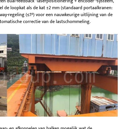
een dual-feedback "laserpositionering + encoder"-systeem,
l de loopkat als de kat ±2 mm (standaard portaalkranen:
way-regeling (≤1°) voor een nauwkeurige uitlijning van de
tomatische correctie van de lastschommeling.
 aan- en afkoppelen van balken mogelijk, wat de