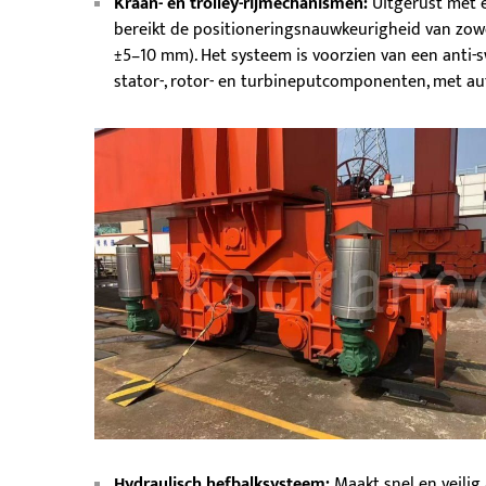
Kraan- en trolley-rijmechanismen:
Uitgerust met 
bereikt de positioneringsnauwkeurigheid van zowe
±5–10 mm). Het systeem is voorzien van een anti-s
stator-, rotor- en turbineputcomponenten, met au
Hydraulisch hefbalksysteem:
Maakt snel en veilig