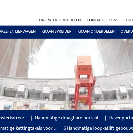
ONLINE HULPMIDDELEN
CONTACTEER ONS
OVE
AKEL- EN LIERWAGEN
KRAAN SPREIDER
KRAAN ONDERDELEN
OVERD
nsferkarren: …
Handmatige draagbare portaal …
Havenporta
matige kettingtakels voor …
6 Handmatige loopkatlift gebouw