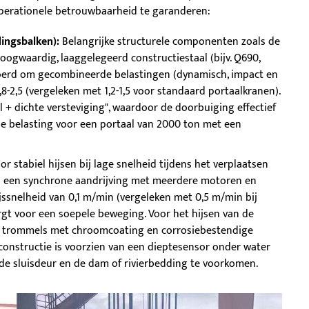
operationele betrouwbaarheid te garanderen:
dingsbalken):
Belangrijke structurele componenten zoals de
ogwaardig, laaggelegeerd constructiestaal (bijv. Q690,
evoerd om gecombineerde belastingen (dynamisch, impact en
1,8-2,5 (vergeleken met 1,2-1,5 voor standaard portaalkranen).
l + dichte versteviging", waardoor de doorbuiging effectief
e belasting voor een portaal van 2000 ton met een
r stabiel hijsen bij lage snelheid tijdens het verplaatsen
 een synchrone aandrijving met meerdere motoren en
jssnelheid van 0,1 m/min (vergeleken met 0,5 m/min bij
rgt voor een soepele beweging. Voor het hijsen van de
te trommels met chroomcoating en corrosiebestendige
kconstructie is voorzien van een dieptesensor onder water
de sluisdeur en de dam of rivierbedding te voorkomen.