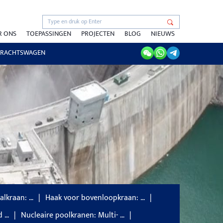
R ONS
TOEPASSINGEN
PROJECTEN
BLOG
NIEUWS
RACHTSWAGEN
alkraan: …
Haak voor bovenloopkraan: …
d …
Nucleaire poolkranen: Multi- …