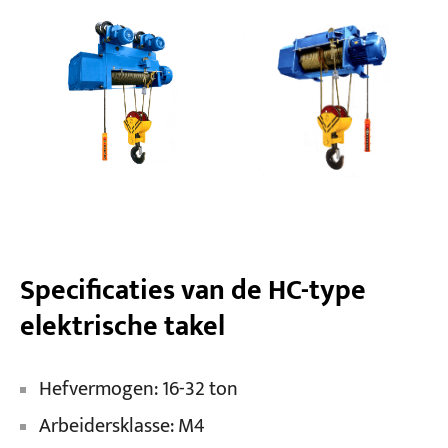
Projecten
Bloggen
Nieuws
Toepassingen
Over ons
Contacteer ons
Specificaties van de HC-type
elektrische takel
Hefvermogen: 16-32 ton
Arbeidersklasse: M4