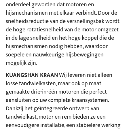
onderdeel geworden dat motoren en
hijsmechanismen met elkaar verbindt. Door de
Projecten
snelheidsreductie van de versnellingsbak wordt
Bloggen
Nieuws
de hoge rotatiesnelheid van de motor omgezet
Toepassingen
in de lage snelheid en het hoge koppel die de
Over ons
hijsmechanismen nodig hebben, waardoor
Contacteer ons
soepele en nauwkeurige hijsbewegingen
mogelijk zijn.
KUANGSHAN KRAAN
Wij leveren niet alleen
losse tandwielkasten, maar ook op maat
gemaakte drie-in-één motoren die perfect
aansluiten op uw complete kraansystemen.
Dankzij het geïntegreerde ontwerp van
tandwielkast, motor en rem bieden ze een
eenvoudigere installatie, een stabielere werking