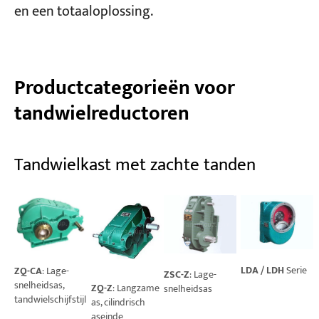
en een totaaloplossing.
Productcategorieën voor
tandwielreductoren
Tandwielkast met zachte tanden
LDA / LDH
Serie
ZQ-CA
: Lage-
ZSC-Z
: Lage-
snelheidsas,
ZQ-Z
: Langzame
snelheidsas
tandwielschijfstijl
as, cilindrisch
aseinde