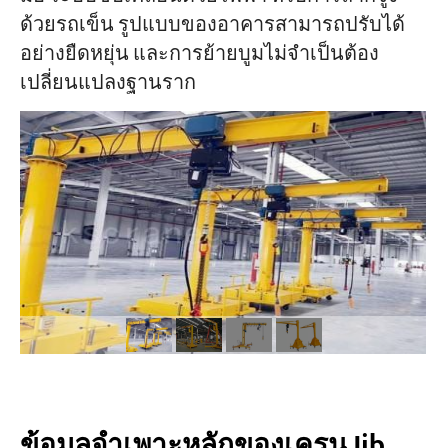
ด้วยรถเข็น รูปแบบของอาคารสามารถปรับได้
อย่างยืดหยุ่น และการย้ายบูมไม่จำเป็นต้อง
โครงการ
บล็อก
เปลี่ยนแปลงฐานราก
ข่าว
การใช้งาน
เกี่ยวกับเรา
ติดต่อเรา
ข้อมูลจำเพาะหลักของเครน Jib