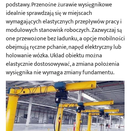
podstawy. Przenośne żurawie wysięgnikowe
idealnie sprawdzają się w miejscach
Projekty
wymagających elastycznych przepływów pracy i
Blogi
Aktualności
modułowych stanowisk roboczych. Zazwyczaj są
Aplikacje
one przewożone bez ładunku, a opcje mobilności
O nas
obejmują ręczne pchanie, napęd elektryczny lub
Skontaktuj się z nami
holowanie wózka. Układ obiektu można
elastycznie dostosowywać, a zmiana położenia
wysięgnika nie wymaga zmiany fundamentu.