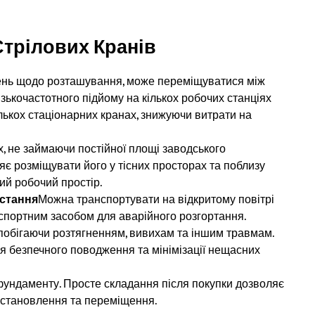
трілових Кранів
нь щодо розташування, може переміщуватися між
ькочастотного підйому на кількох робочих станціях
лькох стаціонарних кранах, знижуючи витрати на
, не займаючи постійної площі заводського
яє розміщувати його у тісних просторах та поблизу
й робочий простір.
истання
Можна транспортувати на відкритому повітрі
спортним засобом для аварійного розгортання.
побігаючи розтягненням, вивихам та іншим травмам.
 безпечного поводження та мінімізації нещасних
фундаменту. Просте складання після покупки дозволяє
встановлення та переміщення.