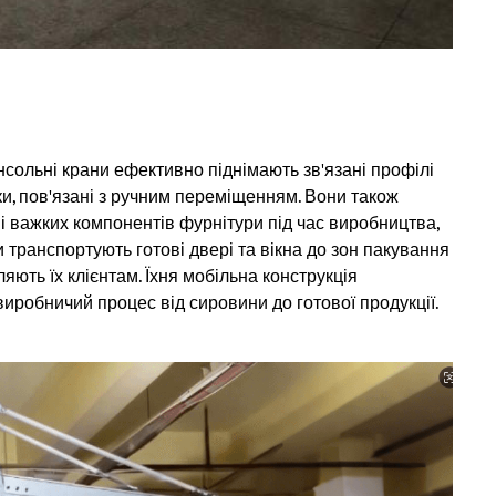
онсольні крани ефективно піднімають зв'язані профілі
и, пов'язані з ручним переміщенням. Вони також
і важких компонентів фурнітури під час виробництва,
и транспортують готові двері та вікна до зон пакування
яють їх клієнтам. Їхня мобільна конструкція
виробничий процес від сировини до готової продукції.