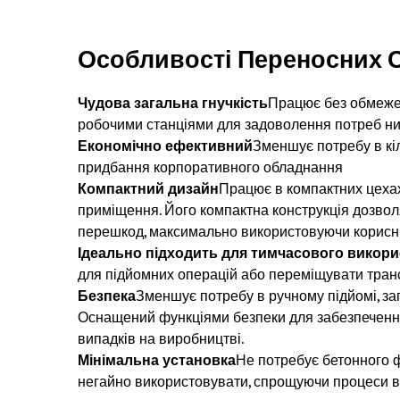
Особливості Переносних С
Чудова загальна гнучкість
Працює без обмеже
робочими станціями для задоволення потреб низ
Економічно ефективний
Зменшує потребу в кі
придбання корпоративного обладнання
Компактний дизайн
Працює в компактних цехах
приміщення. Його компактна конструкція дозвол
перешкод, максимально використовуючи корисни
Ідеально підходить для тимчасового викор
для підйомних операцій або переміщувати тран
Безпека
Зменшує потребу в ручному підйомі, за
Оснащений функціями безпеки для забезпечення
випадків на виробництві.
Мінімальна установка
Не потребує бетонного 
негайно використовувати, спрощуючи процеси 