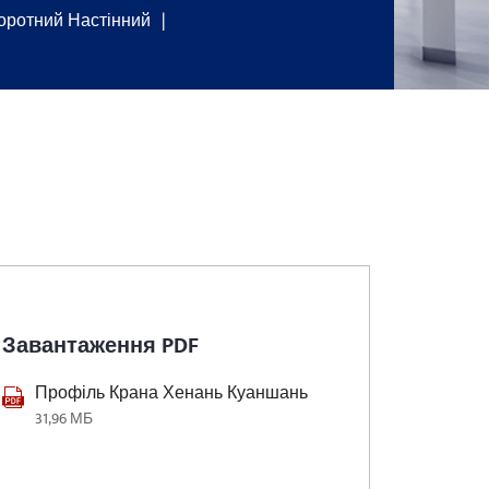
оротний Настінний
Завантаження PDF
Профіль Крана Хенань Куаншань
31,96 МБ