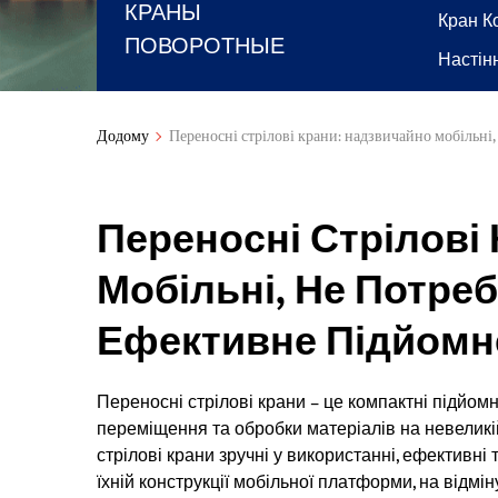
КРАНЫ
Кран К
ПОВОРОТНЫЕ
Настін
Додому
Переносні стрілові крани: надзвичайно мобільні
Переносні Стрілові
Мобільні, Не Потре
Ефективне Підйомн
Переносні стрілові крани – це компактні підйомн
переміщення та обробки матеріалів на невеликій 
стрілові крани зручні у використанні, ефективні
їхній конструкції мобільної платформи, на відмі