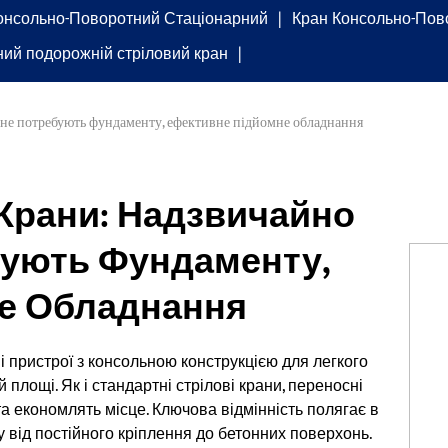
онсольно-Поворотний Стаціонарний
Кран Консольно-Пов
ний подорожній стріловий кран
, не потребують фундаменту, ефективне підйомне обладнання
 Крани: Надзвичайно
бують Фундаменту,
е Обладнання
і пристрої з консольною конструкцією для легкого
площі. Як і стандартні стрілові крани, переносні
 та економлять місце. Ключова відмінність полягає в
ну від постійного кріплення до бетонних поверхонь.