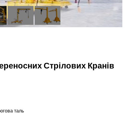
ереносних Стрілових Кранів
цюгова таль