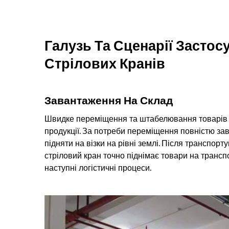
Галузь Та Сценарії Засто
Стрілових Кранів
Завантаження На Склад
Швидке переміщення та штабелювання товарів м
продукції. За потреби переміщення повністю за
підняти на візки на рівні землі. Після транспо
стріловий кран точно піднімає товари на трансп
наступні логістичні процеси.