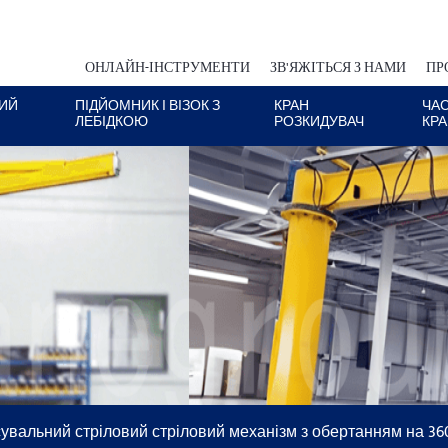
ОНЛАЙН-ІНСТРУМЕНТИ
ЗВ'ЯЖІТЬСЯ З НАМИ
ПР
ИЙ
ПІДЙОМНИК І ВІЗОК З
КРАН
ЧА
ЛЕБІДКОЮ
РОЗКИДУВАЧ
КР
увальний стріловий стріловий механізм з обертанням на 36