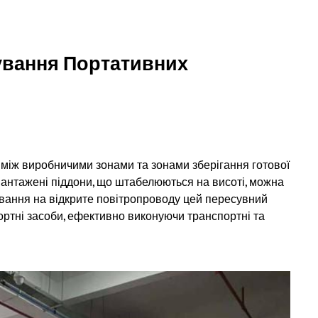
сування Портативних
іж виробничими зонами та зонами зберігання готової
вантажені піддони, що штабелюються на висоті, можна
ртування на відкрите повітропроводу цей пересувний
ортні засоби, ефективно виконуючи транспортні та