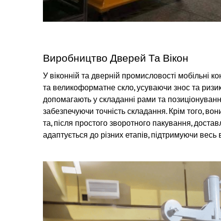
Виробництво Дверей Та Вікон
У віконній та дверній промисловості мобільні к
та великоформатне скло, усуваючи знос та ризик
допомагають у складанні рами та позиціонуванн
забезпечуючи точність складання. Крім того, вон
та, після простого зворотного пакування, доставл
адаптується до різних етапів, підтримуючи весь 