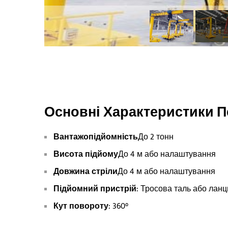
Основні Характеристики П
Вантажопідйомність
До 2 тонн
Висота підйому
До 4 м або налаштування
Довжина стріли
До 4 м або налаштування
Підйомний пристрій
: Тросова таль або лан
Кут повороту
: 360°