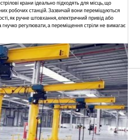
стрілові крани ідеально підходять для місць, що
них робочих станцій. Зазвичай вони переміщуються
сті, як ручне штовхання, електричний привід або
а гнучко регулювати, а переміщення стріли не вимагає