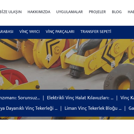
BIZE ULAŞIN
HAKKIMIZDA
UYGULAMALAR
PROJELER
BLOG
HA
ARABASI
VİNÇ YAYICI
VİNÇ PARÇALARI
TRANSFER SEPETI
nzımanı: Sorunsuz…
Elektrikli Vinç Halat Kılavuzları: …
Vinç K
ya Dayanıklı Vinç Tekerleği …
Liman Vinç Tekerlek Bloğu …
Ga