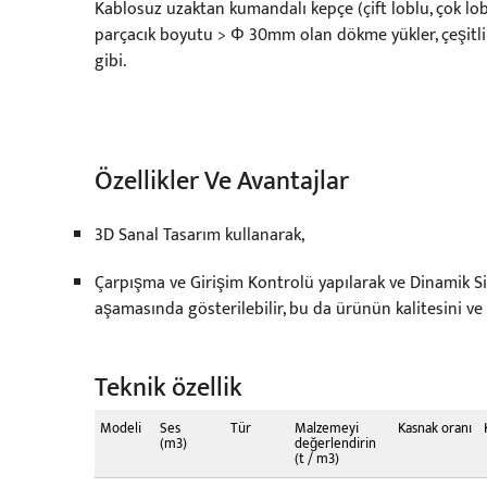
Kablosuz uzaktan kumandalı kepçe (çift loblu, çok lo
parçacık boyutu > Φ 30mm olan dökme yükler, çeşitli b
gibi.
Özellikler Ve Avantajlar
3D Sanal Tasarım kullanarak,
Çarpışma ve Girişim Kontrolü yapılarak ve Dinamik Si
aşamasında gösterilebilir, bu da ürünün kalitesini v
Teknik özellik
Modeli
Ses
Tür
Malzemeyi
Kasnak oranı
(m3)
değerlendirin
(t / m3)