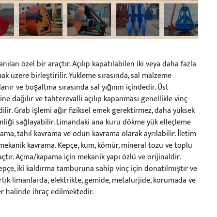
ılan özel bir araçtır. Açılıp kapatılabilen iki veya daha fazla
ak üzere birleştirilir. Yükleme sırasında, sal malzeme
anır ve boşaltma sırasında sal yığının içindedir. Üst
 dağılır ve tahterevalli açılıp kapanması genellikle vinç
lir. Grab işlemi ağır fiziksel emek gerektirmez, daha yüksek
nliği sağlayabilir. Limandaki ana kuru dökme yük elleçleme
ma, tahıl kavrama ve odun kavrama olarak ayrılabilir. İletim
e mekanik kavrama. Kepçe, kum, kömür, mineral tozu ve toplu
çtır. Açma/kapama için mekanik yapı özlü ve orijinaldir.
 Kepçe, iki kaldırma tamburuna sahip vinç için donatılmıştır ve
rtık limanlarda, elektrikte, gemide, metalurjide, korumada ve
er halinde ihraç edilmektedir.