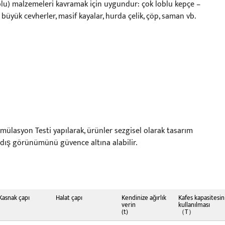
blu) malzemeleri kavramak için uygundur: çok loblu kepçe –
üyük cevherler, masif kayalar, hurda çelik, çöp, saman vb.
mülasyon Testi yapılarak, ürünler sezgisel olarak tasarım
e dış görünümünü güvence altına alabilir.
Kasnak çapı
Halat çapı
Kendinize ağırlık
Kafes kapasitesin
verin
kullanılması
(t)
（T）