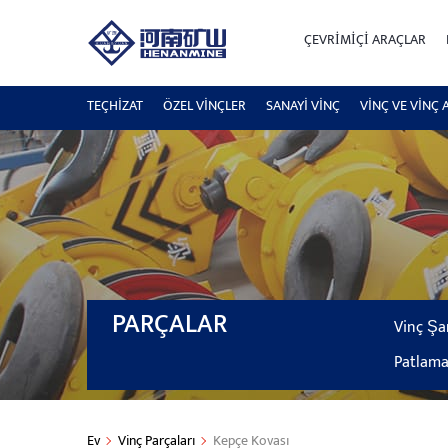
ÇEVRIMIÇI ARAÇLAR
TEÇHİZAT
ÖZEL VINÇLER
SANAYI VINÇ
VINÇ VE VINÇ 
PARÇALAR
Vinç Şa
Patlama
Ev
Vinç Parçaları
Kepçe Kovası