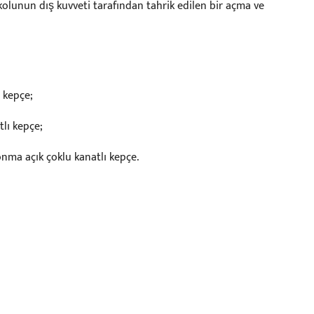
 kolunun dış kuvveti tarafından tahrik edilen bir açma ve
ı kepçe;
tlı kepçe;
onma açık çoklu kanatlı kepçe.