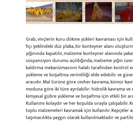
Grab, vinçlerin kuru dökme yükleri kavraması için kullan
fıçı şeklindeki düz plaka, bir konteyner alanı oluşturm
yığınında kapatılır, malzeme konteyner alanında yakal
süspansiyon durumu açıldığında, malzeme yığın üzerine
kaldırma mekanizmasının halatı tarafından kontrol edi
yükleme ve boşaltma verimliliği elde edebilir ve güve
aracıdır. Mal türüne göre cevher kavrama, kömür kavra
moduna göre iki türe ayrılabilir: hidrolik kavrama v
kimyasal gübre yükleme ve boşaltma için etkili bir ara
Kullanımı kolaydır ve her koşulda sırayla çalışabilir.
toplu malzemeleri kavramak için kullanılır. Kepçeler a
taşımacılıkta yaygın olarak kullanılmaktadır ve partil