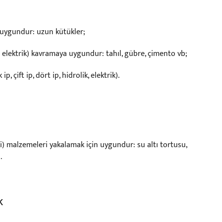
n uygundur: uzun kütükler;
 ve elektrik) kavramaya uygundur: tahıl, gübre, çimento vb;
çift ip, dört ip, hidrolik, elektrik).
işli) malzemeleri yakalamak için uygundur: su altı tortusu,
.
k