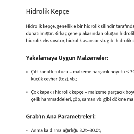
Hidrolik Kepçe
Hidrolik kepçe, genellikle bir hidrolik silindir taraf
donatılmıştır. Birkaç çene plakasından oluşan hidrolik 
hidrolik ekskavatör, hidrolik asansör vb. gibi hidroli
Yakalamaya Uygun Malzemeler:
Çift kanatlı tutucu – malzeme parçacık boyutu ≤ 
küçük cevher (toz), vb.;
Çok kapaklı hidrolik kepçe – malzeme parçacık boyu
çelik hammaddeleri, çöp, saman vb. gibi dökme ma
Grab'ın Ana Parametreleri:
Anma kaldırma ağırlığı: 3.2t~30.0t;