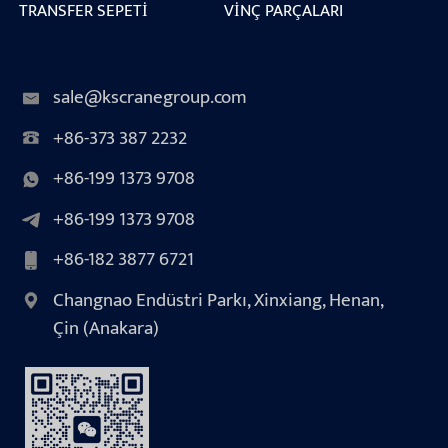
TRANSFER SEPETI
VINÇ PARÇALARI
sale@kscranegroup.com
+86-373 387 2232
+86-199 1373 9708
+86-199 1373 9708
+86-182 3877 6721
Changnao Endüstri Parkı, Xinxiang, Henan,
Çin (Anakara)