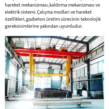
hareket mekanizması, kaldırma mekanizması ve
elektrik sistemi. Çalışma modları ve hareket
Projeler
özellikleri, gazbeton üretim sürecinin teknolojik
Bloglar
Haberler
gereksinimlerine yakından uyumludur.
Uygulamalar
Hakkımızda
Bize Ulaşın