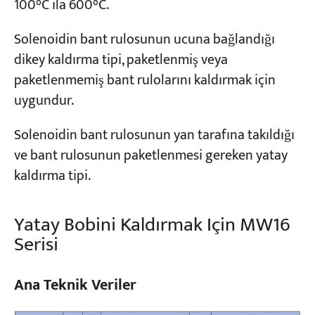
100°C ila 600°C.
Solenoidin bant rulosunun ucuna bağlandığı
Projeler
Bloglar
dikey kaldırma tipi, paketlenmiş veya
Haberler
paketlenmemiş bant rulolarını kaldırmak için
Uygulamalar
Hakkımızda
uygundur.
Bize Ulaşın
Solenoidin bant rulosunun yan tarafına takıldığı
ve bant rulosunun paketlenmesi gereken yatay
kaldırma tipi.
Yatay Bobini Kaldırmak Için MW16
Serisi
Ana Teknik Veriler