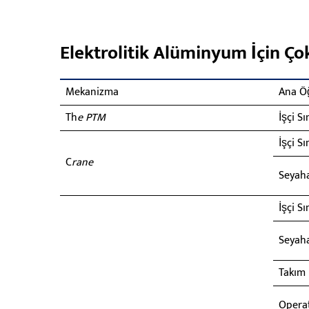
Elektrolitik Alüminyum İçin Çok
Mekanizma
Ana Ö
Th
e PTM
İşçi Sı
İşçi Sı
C
rane
Seyaha
İşçi Sı
Seyaha
Takım
Operat