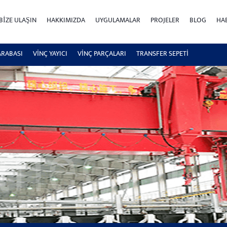
BIZE ULAŞIN
HAKKIMIZDA
UYGULAMALAR
PROJELER
BLOG
HA
ARABASI
VİNÇ YAYICI
VİNÇ PARÇALARI
TRANSFER SEPETI