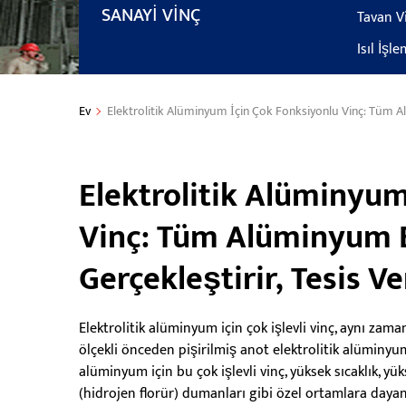
SANAYI VINÇ
Tavan V
Isıl İşl
Ev
Elektrolitik Alüminyum İçin Çok Fonksiyonlu Vinç: Tüm Alümi
Elektrolitik Alüminyum
Vinç: Tüm Alüminyum El
Gerçekleştirir, Tesis Ve
Elektrolitik alüminyum için çok işlevli vinç, aynı za
ölçekli önceden pişirilmiş anot elektrolitik alüminyu
alüminyum için bu çok işlevli vinç, yüksek sıcaklık, yü
(hidrojen florür) dumanları gibi özel ortamlara dayana