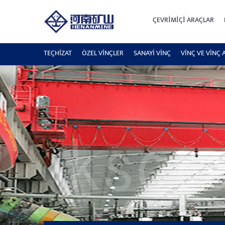
ÇEVRIMIÇI ARAÇLAR
TEÇHİZAT
ÖZEL VINÇLER
SANAYI VINÇ
VINÇ VE VINÇ 