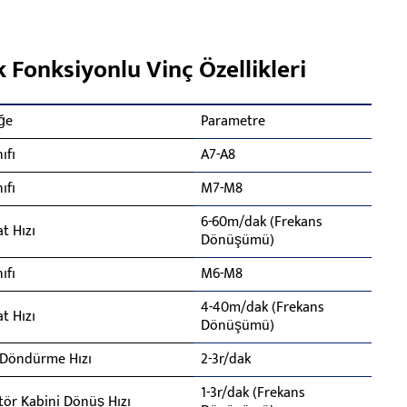
 Fonksiyonlu Vinç Özellikleri
ğe
Parametre
nıfı
A7-A8
nıfı
M7-M8
6-60m/dak (Frekans
t Hızı
Dönüşümü)
nıfı
M6-M8
4-40m/dak (Frekans
t Hızı
Dönüşümü)
 Döndürme Hızı
2-3r/dak
1-3r/dak (Frekans
ör Kabini Dönüş Hızı