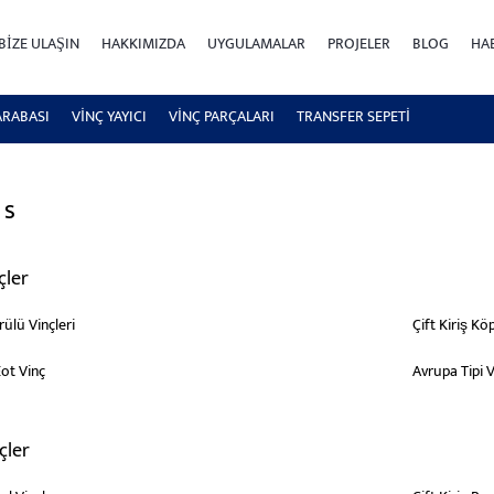
BIZE ULAŞIN
HAKKIMIZDA
UYGULAMALAR
PROJELER
BLOG
HA
ARABASI
VİNÇ YAYICI
VİNÇ PARÇALARI
TRANSFER SEPETI
 s
çler
rülü Vinçleri
Çift Kiriş Kö
ot Vinç
Avrupa Tipi V
çler