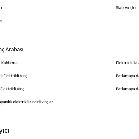
ri
Slab Vinçler
ri
nç Arabası
nç Kaldırma
Elektrikli Ha
 Elektrikli Vinç
Patlamaya day
lektrikli Vinç
Patlamaya day
nıklı elektrikli zincirli vinçler
yıcı