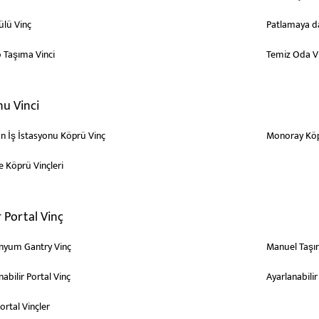
lü Vinç
Patlamaya da
 Taşıma Vinci
Temiz Oda V
nu Vinci
n İş İstasyonu Köprü Vinç
Monoray Köp
 Köprü Vinçleri
r Portal Vinç
nyum Gantry Vinç
Manuel Taşına
abilir Portal Vinç
Ayarlanabilir
ortal Vinçler