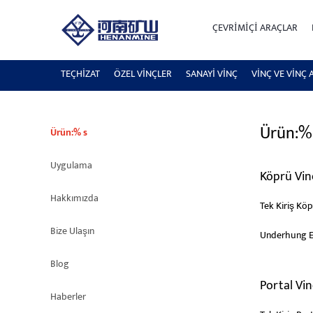
ÇEVRIMIÇI ARAÇLAR
Site Haritası
TEÇHİZAT
ÖZEL VINÇLER
SANAYI VINÇ
VINÇ VE VINÇ 
Ürün:%
Ürün:% s
Uygulama
Köprü Vin
Hakkımızda
Tek Kiriş Köp
Bize Ulaşın
Underhung E
Blog
Portal Vin
Haberler