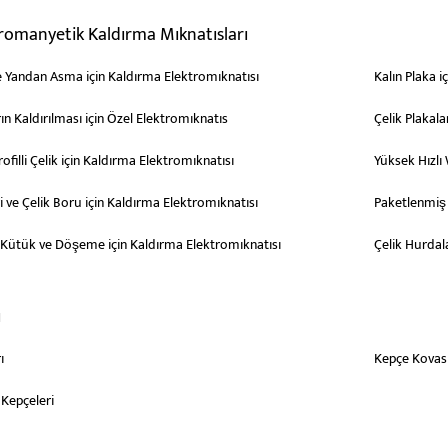
tromanyetik Kaldırma Mıknatısları
 Yandan Asma için Kaldırma Elektromıknatısı
Kalın Plaka i
rın Kaldırılması için Özel Elektromıknatıs
Çelik Plakala
rofilli Çelik için Kaldırma Elektromıknatısı
Yüksek Hızlı
 ve Çelik Boru için Kaldırma Elektromıknatısı
Paketlenmiş İ
li Kütük ve Döşeme için Kaldırma Elektromıknatısı
Çelik Hurdal
ı
ı
Kepçe Kovas
 Kepçeleri