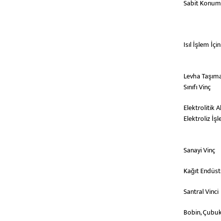
Sabit Konum
Isıl İşlem İç
Levha Taşıma 
Sınıfı Vinç
Elektrolitik
Elektroliz İşl
Sanayi Vinç
Kağıt Endüstr
Santral Vinci
Bobin, Çubuk