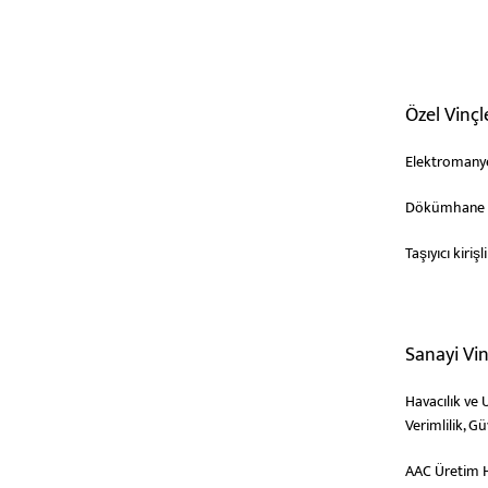
Özel Vinçl
Elektromanye
Dökümhane G
Taşıyıcı kirişl
Sanayi Vi
Havacılık ve 
Verimlilik, Gü
AAC Üretim Ha