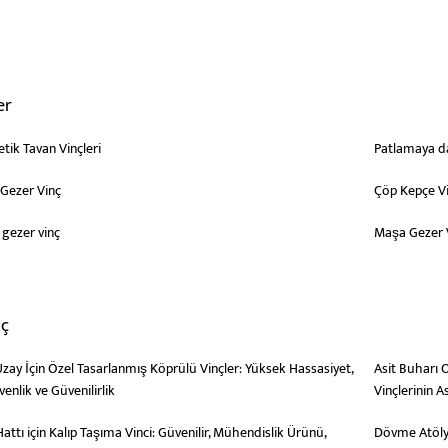
er
tik Tavan Vinçleri
Patlamaya da
ezer Vinç
Çöp Kepçe V
i gezer vinç
Maşa Gezer 
nç
Uzay İçin Özel Tasarlanmış Köprülü Vinçler: Yüksek Hassasiyet,
Asit Buharı O
venlik ve Güvenilirlik
Vinçlerinin A
ttı için Kalıp Taşıma Vinci: Güvenilir, Mühendislik Ürünü,
Dövme Atölye