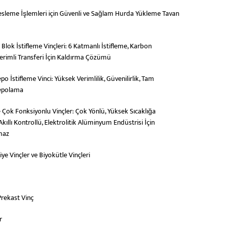
esleme İşlemleri için Güvenli ve Sağlam Hurda Yükleme Tavan
Blok İstifleme Vinçleri: 6 Katmanlı İstifleme, Karbon
 Verimli Transferi İçin Kaldırma Çözümü
po İstifleme Vinci: Yüksek Verimlilik, Güvenilirlik, Tam
epolama
 Çok Fonksiyonlu Vinçler: Çok Yönlü, Yüksek Sıcaklığa
Akıllı Kontrollü, Elektrolitik Alüminyum Endüstrisi İçin
maz
iye Vinçler ve Biyokütle Vinçleri
rekast Vinç
r