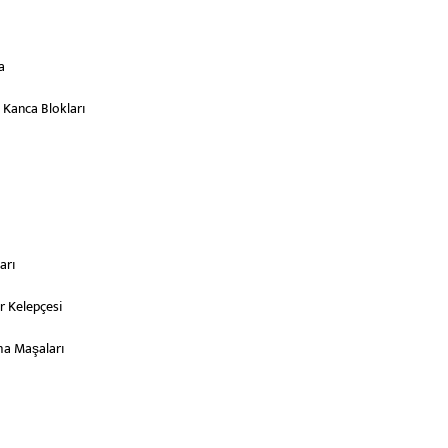
a
 Kanca Blokları
arı
r Kelepçesi
ma Maşaları