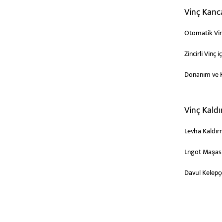
Vinç Kanca
Otomatik Vin
Zincirli Vinç 
Donanım ve 
Vinç Kaldı
Levha Kaldır
Lngot Maşas
Davul Kelepç