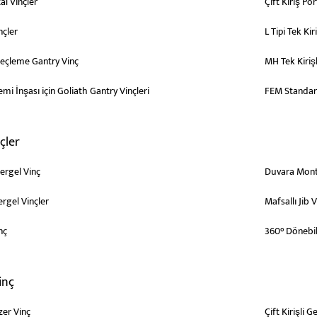
al Vinçler
Çift Kiriş Por
nçler
L Tipi Tek Ki
leçleme Gantry Vinç
MH Tek Kirişl
mi İnşası için Goliath Gantry Vinçleri
FEM Standart 
çler
ergel Vinç
Duvara Mont
ergel Vinçler
Mafsallı Jib 
nç
360° Dönebil
inç
zer Vinç
Çift Kirişli G