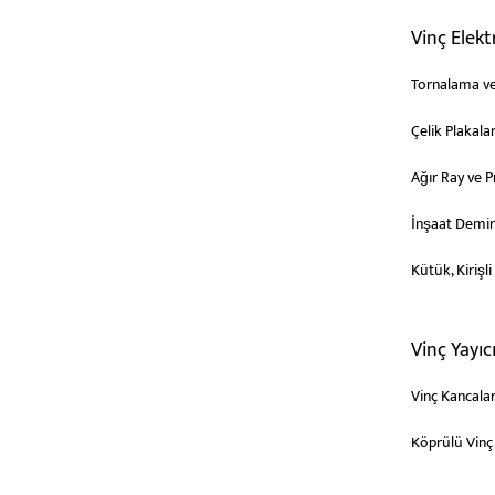
Vinç Elek
Tornalama ve
Çelik Plakala
Ağır Ray ve P
İnşaat Demiri
Kütük, Kiriş
Vinç Yayıc
Vinç Kancalar
Köprülü Vinç