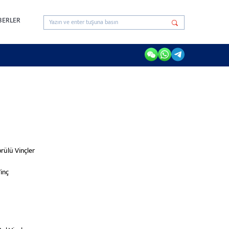
BERLER
prülü Vinçler
inç