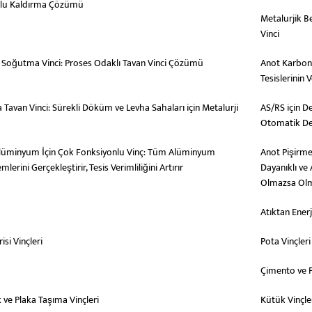
lu Kaldırma Çözümü
Metalurjik B
Vinci
in Soğutma Vinci: Proses Odaklı Tavan Vinci Çözümü
Anot Karbon 
Tesislerinin
Tavan Vinci: Sürekli Döküm ve Levha Sahaları için Metalurji
AS/RS için De
Otomatik D
 Alüminyum İçin Çok Fonksiyonlu Vinç: Tüm Alüminyum
Anot Pişirme
emlerini Gerçekleştirir, Tesis Verimliliğini Artırır
Dayanıklı ve 
Olmazsa Ol
Atıktan Enerj
isi Vinçleri
Pota Vinçleri
Çimento ve P
 ve Plaka Taşıma Vinçleri
Kütük Vinçle