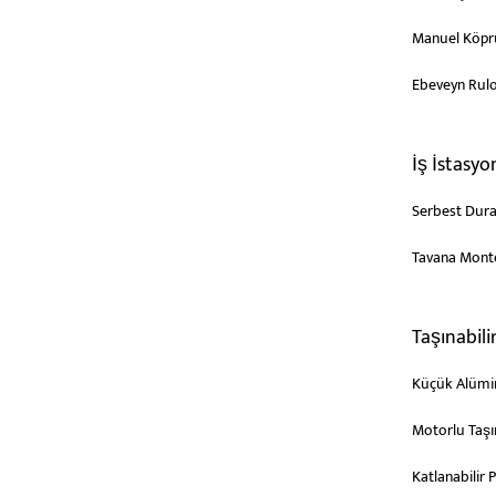
Manuel Köprü
Ebeveyn Rulo
İş İstasyo
Serbest Dura
Tavana Monte
Taşınabili
Küçük Alümi
Motorlu Taşın
Katlanabilir P