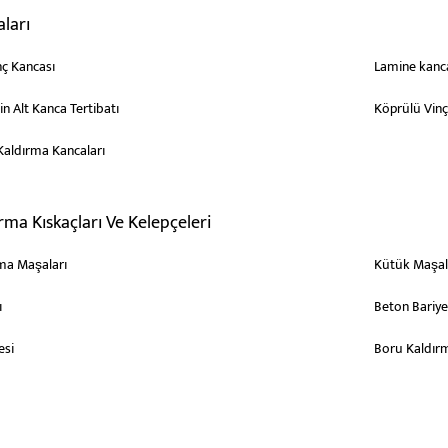
ları
ç Kancası
Lamine kanc
için Alt Kanca Tertibatı
Köprülü Vinç
Kaldırma Kancaları
rma Kıskaçları Ve Kelepçeleri
ma Maşaları
Kütük Maşal
ı
Beton Bariye
esi
Boru Kaldır