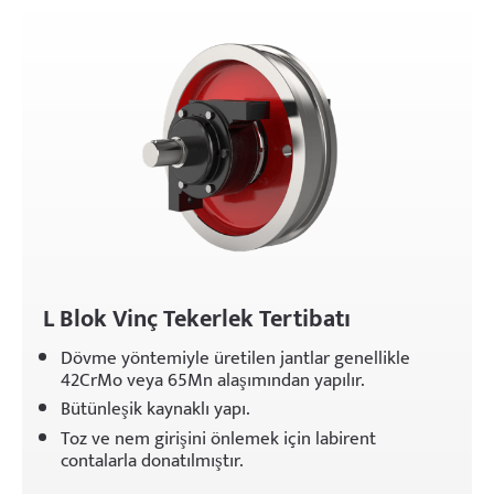
Projeler
Bloglar
Haberler
Uygulamalar
Hakkımızda
Bize Ulaşın
L Blok Vinç Tekerlek Tertibatı
Dövme yöntemiyle üretilen jantlar genellikle
42CrMo veya 65Mn alaşımından yapılır.
Bütünleşik kaynaklı yapı.
Toz ve nem girişini önlemek için labirent
contalarla donatılmıştır.