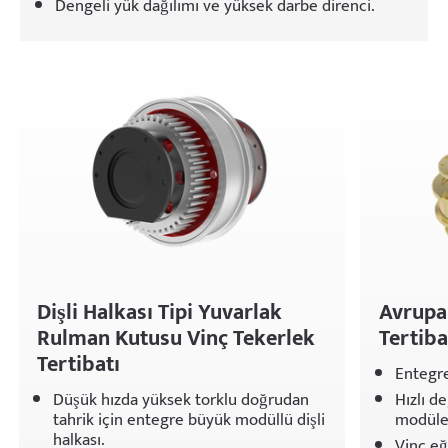
Dengeli yük dağılımı ve yüksek darbe direnci.
Dişli Halkası Tipi Yuvarlak
Avrupa 
Rulman Kutusu Vinç Tekerlek
Tertiba
Tertibatı
Entegre 
Düşük hızda yüksek torklu doğrudan
Hızlı d
tahrik için entegre büyük modüllü dişli
modüler
halkası.
Vinç eğ