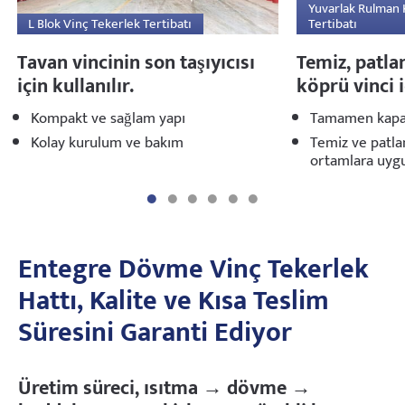
Yuvarlak Rulman 
L Blok Vinç Tekerlek Tertibatı
Tertibatı
Tavan vincinin son taşıyıcısı
Temiz, patla
için kullanılır.
köprü vinci i
Kompakt ve sağlam yapı
Tamamen kapal
Kolay kurulum ve bakım
Temiz ve patla
ortamlara uyg
Entegre Dövme Vinç Tekerlek
Hattı, Kalite ve Kısa Teslim
Süresini Garanti Ediyor
Üretim süreci, ısıtma → dövme →