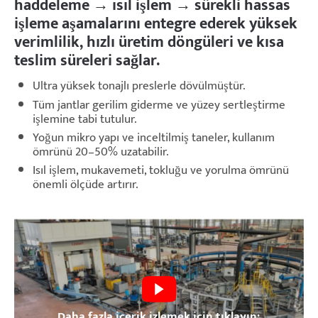
haddeleme → ısıl işlem → sürekli hassas
işleme aşamalarını entegre ederek yüksek
verimlilik, hızlı üretim döngüleri ve kısa
teslim süreleri sağlar.
Ultra yüksek tonajlı preslerle dövülmüştür.
Tüm jantlar gerilim giderme ve yüzey sertleştirme
işlemine tabi tutulur.
Yoğun mikro yapı ve inceltilmiş taneler, kullanım
ömrünü 20–50% uzatabilir.
Isıl işlem, mukavemeti, tokluğu ve yorulma ömrünü
önemli ölçüde artırır.
Daha fazla içerik izlemek için tıklayın: