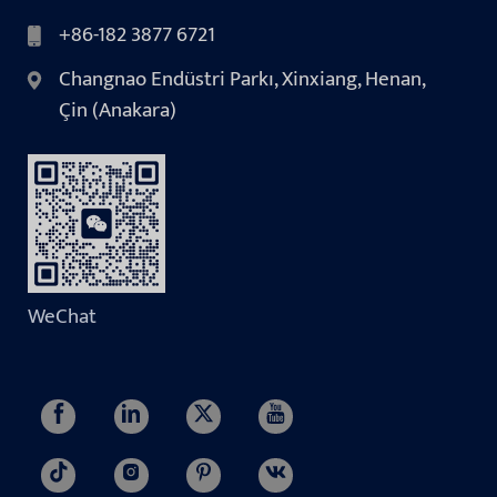
+86-182 3877 6721
Changnao Endüstri Parkı, Xinxiang, Henan,
Çin (Anakara)
WeChat