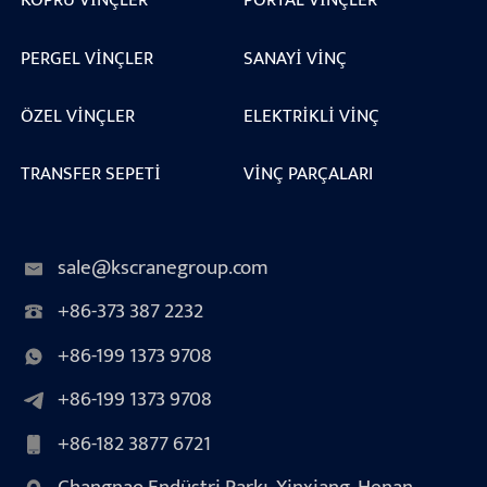
PERGEL VINÇLER
SANAYI VINÇ
ÖZEL VINÇLER
ELEKTRIKLI VINÇ
TRANSFER SEPETI
VINÇ PARÇALARI
sale@kscranegroup.com
+86-373 387 2232
+86-199 1373 9708
+86-199 1373 9708
+86-182 3877 6721