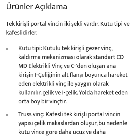
Ürünler Açıklama
Projeler
Tek kirişli portal vincin iki şekli vardır. Kutu tipi ve
Bloglar
Haberler
kafeslidirler.
Uygulamalar
Hakkımızda
Kutu tipi: Kutulu tek kirişli gezer vinç,
Bize Ulaşın
kaldırma mekanizması olarak standart CD
MD Elektrikli Vinç ve C-'den oluşan ana
kirişin I-Çeliğinin alt flanşı boyunca hareket
eden elektrikli vinç ile yaygın olarak
kullanılır. çelik ve I-çelik. Yolda hareket eden
orta boy bir vinçtir.
Truss vinç: Kafesli tek kirişli portal vincin
yapısı çelik makaslardan oluşur, bu nedenle
kutu vince göre daha ucuz ve daha