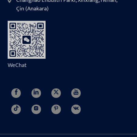
Changnao Endüstri Parkı, Xinxiang, Henan,
Çin (Anakara)
WeChat