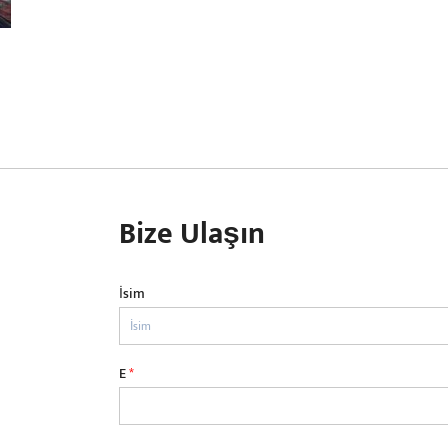
Bize Ulaşın
İsim
E
*