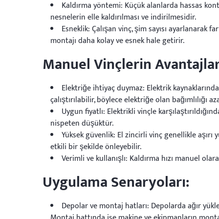
Kaldırma yöntemi: Küçük alanlarda hassas kontro
nesnelerin elle kaldırılması ve indirilmesidir.
Esneklik: Çalışan vinç, şim sayısı ayarlanarak far
montajı daha kolay ve esnek hale getirir.
Manuel Vinçlerin Avantajlar
Elektriğe ihtiyaç duymaz: Elektrik kaynaklarınd
çalıştırılabilir, böylece elektriğe olan bağımlılığı aza
Uygun fiyatlı: Elektrikli vinçle karşılaştırıldığın
nispeten düşüktür.
Yüksek güvenlik: El zincirli vinç genellikle aşırı
etkili bir şekilde önleyebilir.
Verimli ve kullanışlı: Kaldırma hızı manuel olar
Uygulama Senaryoları:
Depolar ve montaj hatları: Depolarda ağır yükler
Montaj hattında ise makine ve ekipmanların montajı 