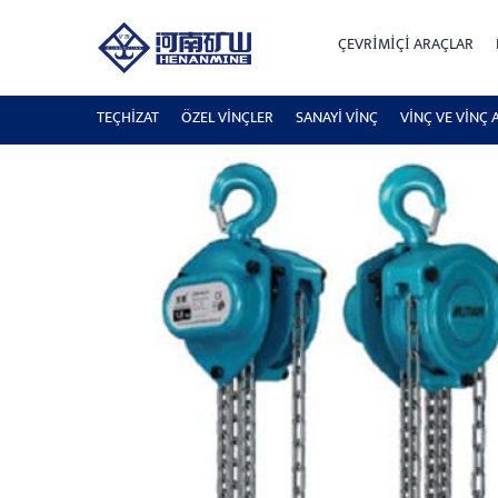
ÇEVRIMIÇI ARAÇLAR
TEÇHİZAT
ÖZEL VINÇLER
SANAYI VINÇ
VINÇ VE VINÇ 