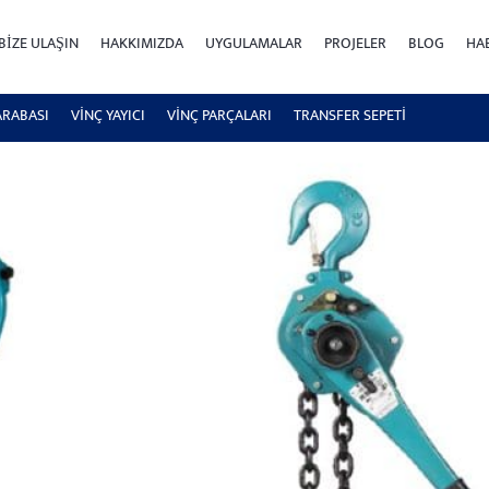
BIZE ULAŞIN
HAKKIMIZDA
UYGULAMALAR
PROJELER
BLOG
HA
ARABASI
VİNÇ YAYICI
VİNÇ PARÇALARI
TRANSFER SEPETI