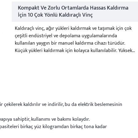
Kompakt Ve Zorlu Ortamlarda Hassas Kaldırma
İçin 10 Çok Yönlü Kaldıraçlı Vinç
Kaldıraçlı vinç, ağır yükleri kaldırmak ve taşımak için çok
çeşitli endüstriyel ve depolama uygulamalarında
kullanılan yaygın bir manuel kaldırma cihazı türüdür.
Küçük yükleri kaldırmak için kolayca kullanılabilir. Yüksek
verimliliği, kullanım kolaylığı ve düşük maliyeti sayesinde,
el zincirli vinç birçok küçük ve orta ölçekli proje ve günlük
iş için vazgeçilmez bir araç haline gelmiştir.
çekilerek kaldırılır ve indirilir, bu da elektrik beslemesinin
 yapıya sahiptir, kullanımı ve bakımı kolaydır.
kapasiteleri birkaç yüz kilogramdan birkaç tona kadar