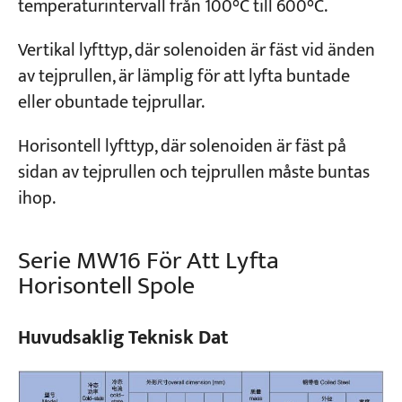
temperaturintervall från 100°C till 600°C.
Vertikal lyfttyp, där solenoiden är fäst vid änden
Projekt
Bloggar
av tejprullen, är lämplig för att lyfta buntade
Nyheter
eller obuntade tejprullar.
Applikationer
Om oss
Kontakta oss
Horisontell lyfttyp, där solenoiden är fäst på
sidan av tejprullen och tejprullen måste buntas
ihop.
Serie MW16 För Att Lyfta
Horisontell Spole
Huvudsaklig Teknisk Dat