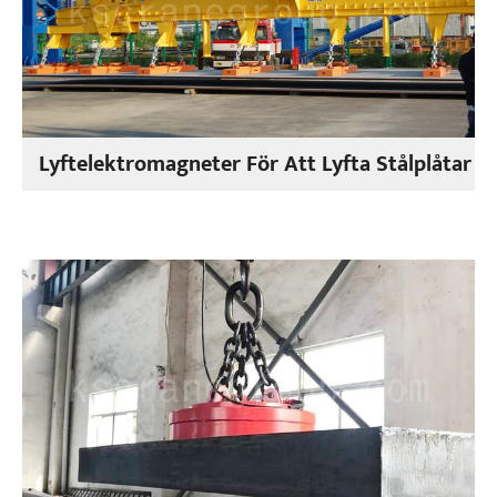
Lyftelektromagneter För Att Lyfta Stålplåtar