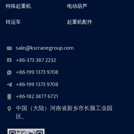
特殊起重机
电动葫芦
转运车
起重机配件
sale@kscranegroup.com
+86-373 387 2232
+86-199 1373 9708
+86-199 1373 9708
+86-182 3877 6721
中国（大陆）河南省新乡市长脑工业园
区。