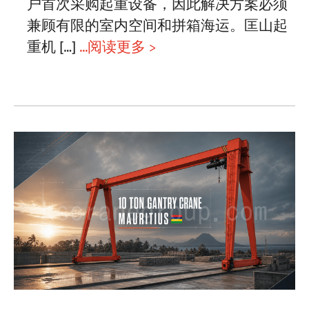
户首次采购起重设备，因此解决方案必须
兼顾有限的室内空间和拼箱海运。匡山起
项目介绍
重机 […]
...阅读更多 >
博客
新闻中心
应用
关于我们
联系我们