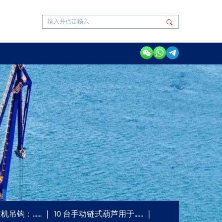
机吊钩：……
10 台手动链式葫芦用于……