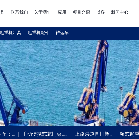
具
联系我们
关于我们
应用
项目介绍
博客
新闻中心
起重机吊具
起重机配件
转运车
运车：…
手动便携式龙门架……
上溢洪道闸门架…
桥式起重