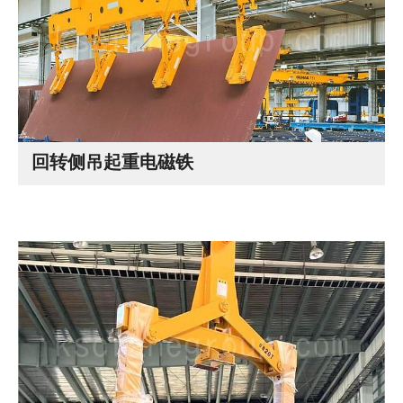
回转侧吊起重电磁铁