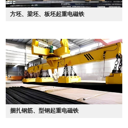
方坯、梁坯、板坯起重电磁铁
捆扎钢筋、型钢起重电磁铁