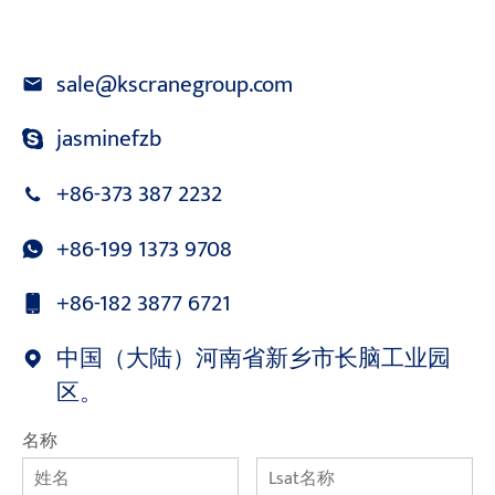
sale@kscranegroup.com
jasminefzb
+86-373 387 2232
+86-199 1373 9708
+86-182 3877 6721
中国（大陆）河南省新乡市长脑工业园
区。
名称