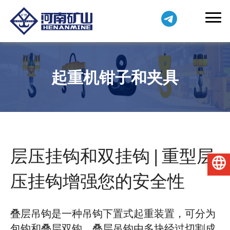
起重机钳子和夹具
层压挂钩和双挂钩 | 重型层
简体中文
压挂钩增强您的安全性
叠层吊钩是一种吊钩下置式起重装置，可分为
包钩和叠层双钩。叠层吊钩由多块经过切割成