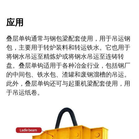
应用
叠层单钩通常与钢包梁配套使用，用于吊运钢
包，主要用于转炉装料和转运铁水。它也用于
将钢水吊运至精炼炉或将钢水吊运至连铸转
盘。叠层单钩适用于各种冶金行业，包括钢厂
的中间包、铁水包、渣罐和废钢溜槽的吊运。
此外，叠层单钩还可与起重机梁配套使用，用
于吊运纸卷。