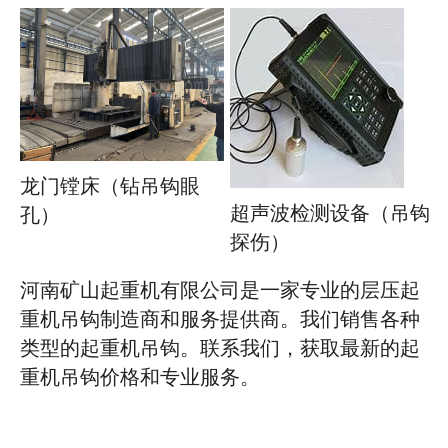
龙门镗床（钻吊钩眼
超声波检测设备（吊钩
孔）
探伤）
河南矿山起重机有限公司是一家专业的层压起
重机吊钩制造商和服务提供商。我们销售各种
类型的起重机吊钩。联系我们，获取最新的起
重机吊钩价格和专业服务。