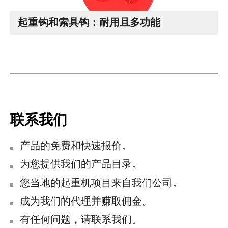
起重钩和索具钩：耐用且多功能
联系我们
产品的免费和快速报价。
为您提供我们的产品目录。
您当地的起重机项目来自我们公司。
成为我们的代理并赚取佣金。
有任何问题，请联系我们。