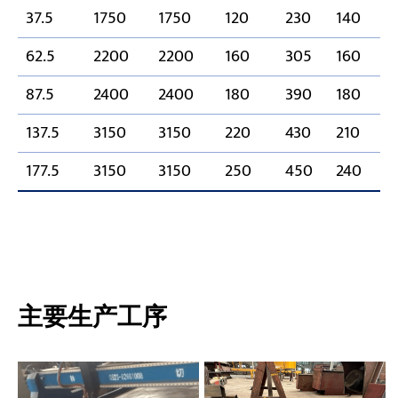
37.5
1750
1750
120
230
140
62.5
2200
2200
160
305
160
87.5
2400
2400
180
390
180
137.5
3150
3150
220
430
210
177.5
3150
3150
250
450
240
主要生产工序