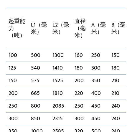
起重能
直径
L1（毫
L2（毫
A（毫
B（毫
力
（毫
米）
米）
米）
米）
（吨）
米）
100
500
1300
160
250
150
125
540
1410
180
300
180
150
575
1525
200
350
210
200
665
1810
220
400
210
250
800
2085
250
450
240
300
850
2315
300
450
240
350
1000
2585
320
500
240