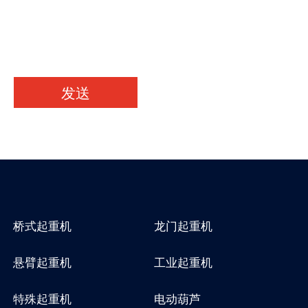
发送
桥式起重机
龙门起重机
悬臂起重机
工业起重机
特殊起重机
电动葫芦