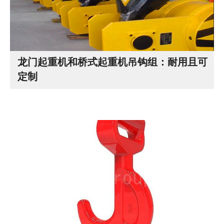
龙门起重机和桥式起重机吊钩组：耐用且可
定制