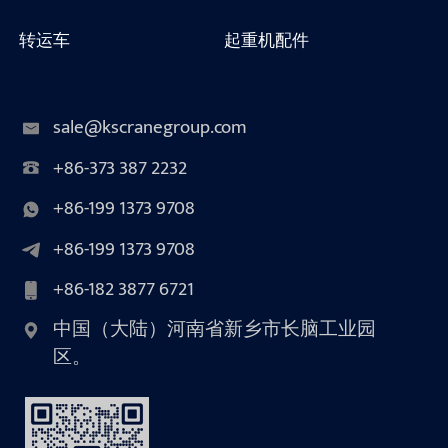
转运车
起重机配件
sale@kscranegroup.com
+86-373 387 2232
+86-199 1373 9708
+86-199 1373 9708
+86-182 3877 6721
中国（大陆）河南省新乡市长脑工业园
区。