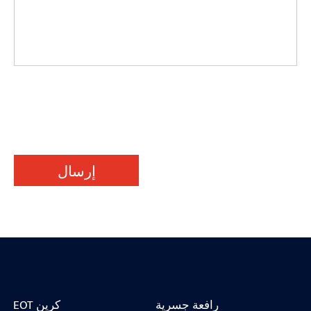
إرسال
رافعة جسرية
EOT كرين